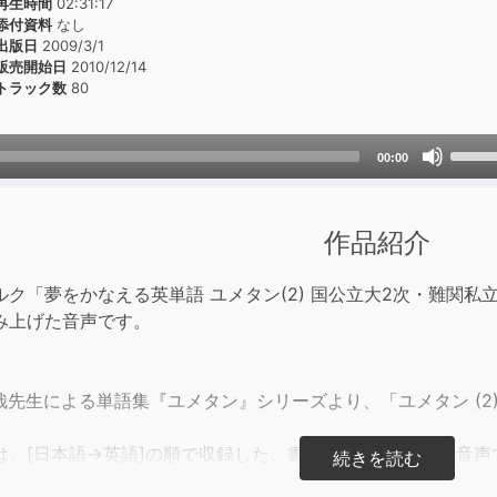
再生時間
02:31:17
添付資料
なし
出版日
2009/3/1
販売開始日
2010/12/14
トラック数
80
Use
00:00
Up/D
Arrow
keys
作品紹介
to
incre
ルク「夢をかなえる英単語 ユメタン(2) 国公立大2次・難関
or
み上げた音声です。
decre
volum
哉先生による単語集『ユメタン』シリーズより、「ユメタン (2
は、[日本語→英語]の順で収録した、書籍付属のCDと同じ音声