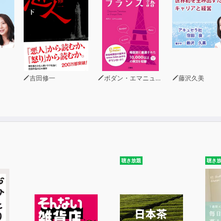
吉田修一
ボダン・エマニュエル
藤沢久美
聴き放題
聴き