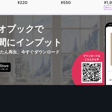
¥220
¥550
¥1,
チケッ
オブックで
間にインプット
んたん再生、今すぐダウンロード