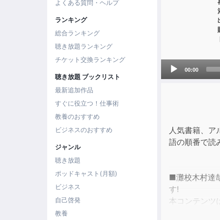
よくある質問・ヘルプ
ランキング
総合ランキング
聴き放題ランキング
チケット交換ランキング
Audio
00:00
Player
聴き放題 ブックリスト
最新追加作品
すぐに役立つ！仕事術
教養のおすすめ
人気書籍、ア
ビジネスのおすすめ
語の順番で読
ジャンル
聴き放題
ポッドキャスト(月額)
■灘校木村達
ビジネス
す!
本コンテンツ
自己啓発
教養