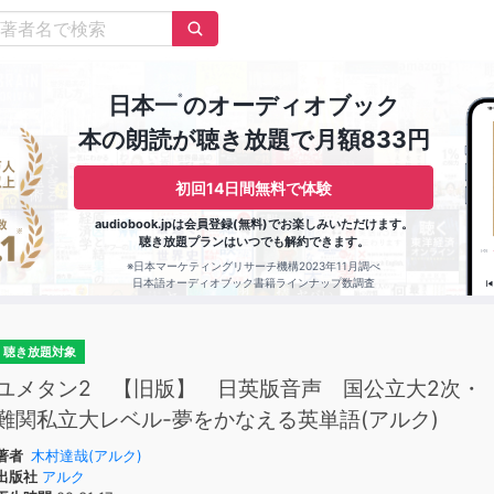
※
日本一
のオーディオブック
本の朗読が聴き放題で月額833円
初回14日間無料で体験
audiobook.jpは会員登録(無料)でお楽しみいただけます。
聴き放題プランはいつでも解約できます。
※日本マーケティングリサーチ機構2023年11月調べ
日本語オーディオブック書籍ラインナップ数調査
聴き放題対象
ユメタン2 【旧版】 日英版音声 国公立大2次・
難関私立大レベル-夢をかなえる英単語(アルク)
著者
木村達哉(アルク)
出版社
アルク