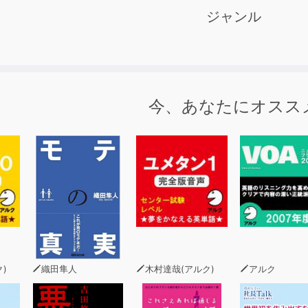
次試験や難関私立大学レベルの1000語を収録
ジャンル
、国公立大学2次試験や難関私立大学試験に必須の1000語を毎週1
す。
レーズの両方の音声が収録されています。
て自分で確認テストができる!
今、あなたにオスス
の音声は[日本語→英語]の順で収録されています。
に使うだけでなく、日本語を聞いて音声を止め、対応する英語
することもできます。
語の変換練習を繰り返すことで、英作文やスピーキングの力も
籍に付属のCDと同じ内容です。
キスト情報は含まれておりません。
)
織田隼人
木村達哉(アルク)
アルク