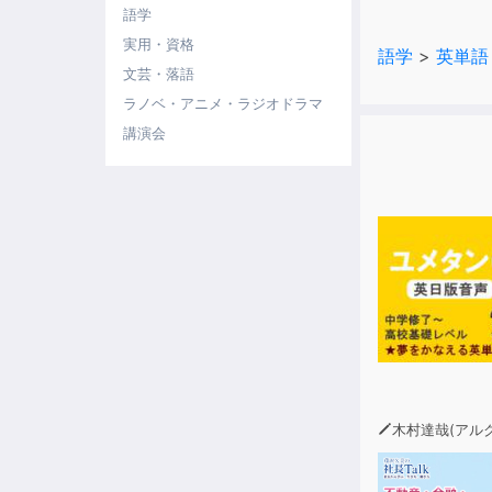
■国公立大学2
語学
本コンテンツは
実用・資格
語学
>
英単語
分かれていま
文芸・落語
見出し語とフ
ラノベ・アニメ・ラジオドラマ
講演会
■音声を使っ
本コンテンツ
発音の確認用
確認テストを
日本語から英
※本商品は書
※本商品にテ
木村達哉(アルク