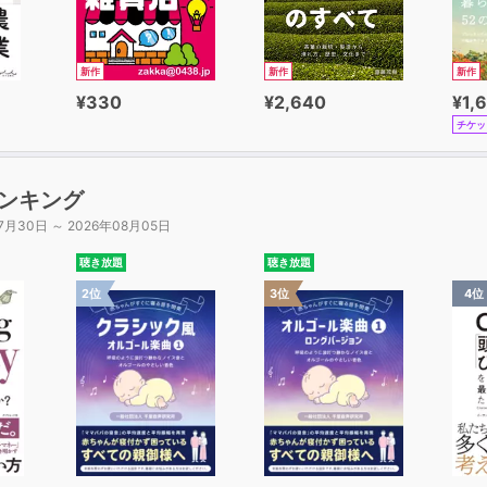
新作
新作
新作
¥330
¥2,640
¥1,
チケッ
ンキング
7月30日 ～ 2026年08月05日
聴き放題
聴き放題
2位
3位
4位