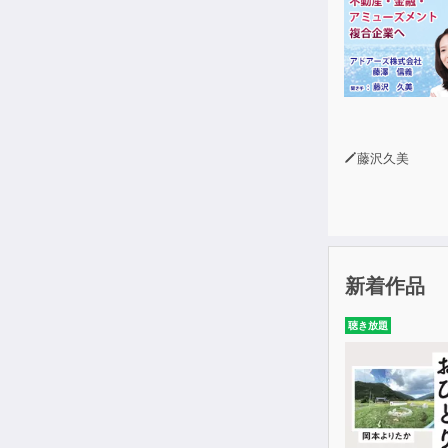
藤沢久美
新着作品
聴き放題