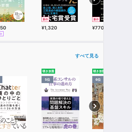
新作
新作
650
¥1,320
¥770
ト
すべて見る
聴き放題
聴き放題
5位
6位