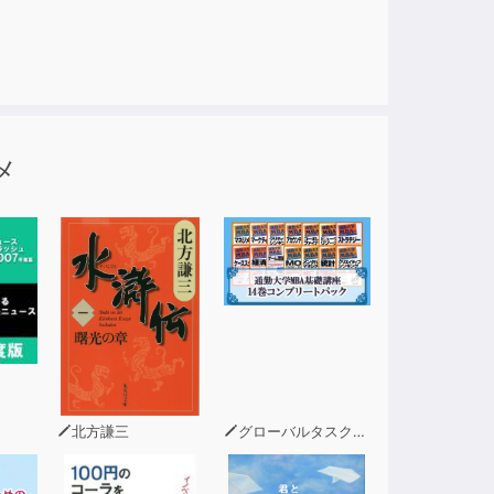
00語ずつ学習するよう、UNIT 01〜10 に
メ
を考え、音声で確認するという方法で、自分で
磨けます。
北方謙三
グローバルタスクフォース(著)