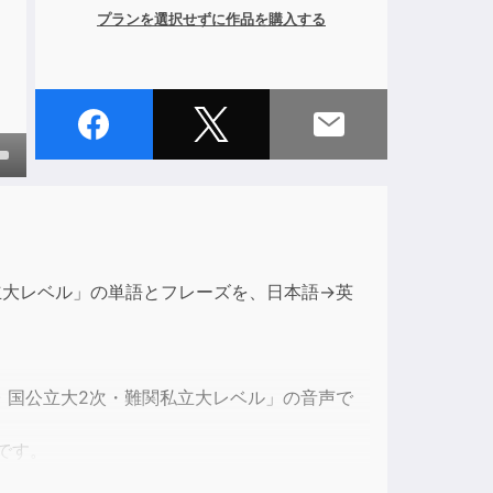
プランを選択せずに作品を購入する
own
ase
私立大レベル」の単語とフレーズを、日本語→英
ase
e.
) 国公立大2次・難関私立大レベル」の音声で
です。