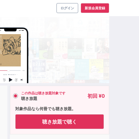
ログイン
新規会員登録
この作品は聴き放題対象です
初回 ¥0
聴き放題
対象作品なら何冊でも聴き放題。
聴き放題で聴く