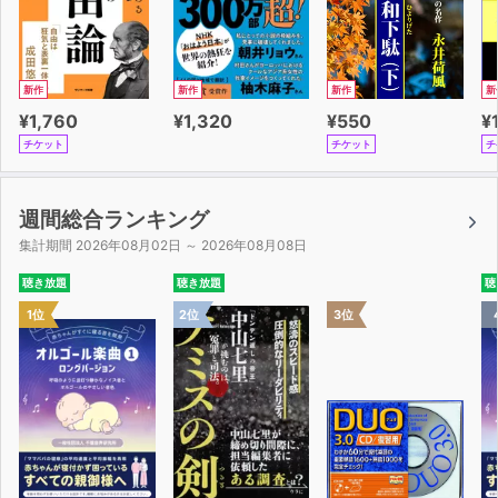
新作
新作
新作
新
¥1,760
¥1,320
¥550
¥
チケット
チケット
チ
週間総合ランキング
集計期間 2026年08月02日 ～ 2026年08月08日
聴き放題
聴き放題
聴
1位
2位
3位