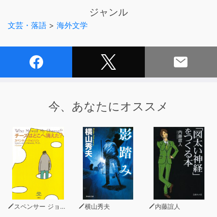
死者の日記をひもとくと、その死と、その周辺にあるおぞ
ジャンル
ましい出来事が浮かび上がってくる。
文芸・落語
>
海外文学
廃墟の教会、闇のなかの光、輝くトラペゾヘドロン、闇に
はびこるもの……。
だが何が真実であるのか、判断は聞くものに任せよう。
悪臭がかすかに匂ってきて、ごく近くからに違いないの
に、出所がどこなのか分からない…。
今、あなたにオススメ
ラヴクラフトの作品はこんな表現で言い表すことができる
ように思う。
聴く者の想像力をざわつかせるラブクラフトの闇の世界を
どうぞお楽しみください!
スペンサー ジョンソン
横山秀夫
内藤誼人