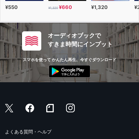
¥550
¥660
¥1,320
¥
¥1,320
オーディオブックで
すきま時間にインプット
スマホを使って かんたん再生、今すぐダウンロード
よくある質問・ヘルプ