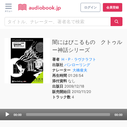
ログイン
会員登録
闇にはびこるもの クトゥル
ー神話シリーズ
著者
H・P・ラヴクラフト
出版社
パンローリング
ナレーター
大橋俊夫
再生時間
01:26:54
添付資料
なし
出版日
2009/12/18
販売開始日
2010/11/20
トラック数
4
Audio
00:00
00:00
Player