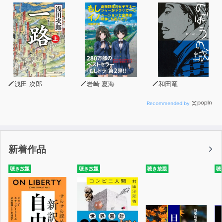
浅田 次郎
岩崎 夏海
和田竜
Recommended by
新着作品
聴き放題
聴き放題
聴き放題
聴