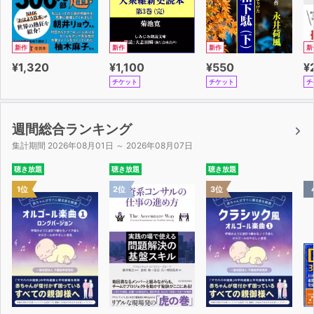
新作
新作
新作
新
¥1,320
¥1,100
¥550
¥
チケット
チケット
チ
週間総合ランキング
集計期間 2026年08月01日 ～ 2026年08月07日
聴き放題
聴き放題
聴き放題
1位
2位
3位