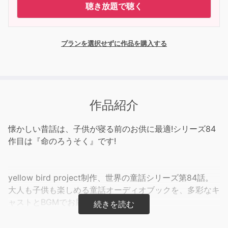
聴き放題で聴く
プランを選択せずに作品を購入する
作品紹介
懐かしい昔話は、子供が寝る前のお供に最適!シリーズ84
作目は『命のろうそく』です!
yellow bird project制作、世界の童話シリーズ第84話。
大人も子供も楽しめる童話オーディオブックを、多彩なキ
ャストとBGMでお届けします。
『弥助という貧乏な若者の元に、ある日やってきた1人の
死神。