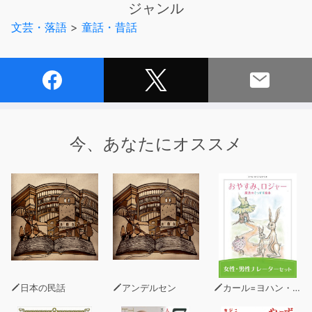
ジャンル
死神は弥助に、自分と組んで金儲けをしないかと持ちかけ
文芸・落語
>
童話・昔話
ました。』
今、あなたにオススメ
日本の民話
アンデルセン
カール=ヨハン・エリーン