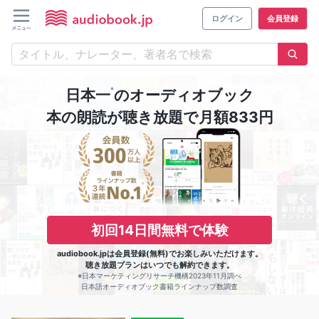
ログイン
会員登録
※
日本一
のオーディオブック
本の朗読が聴き放題で月額833円
初回14日間無料で体験
audiobook.jpは会員登録(無料)でお楽しみいただけます。
聴き放題プランはいつでも解約できます。
※日本マーケティングリサーチ機構2023年11月調べ
日本語オーディオブック書籍ラインナップ数調査