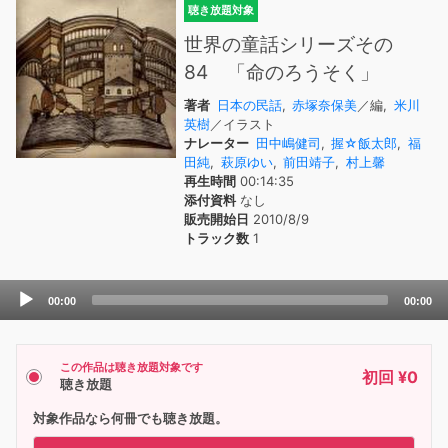
聴き放題対象
世界の童話シリーズその
84 「命のろうそく」
著者
日本の民話
,
赤塚奈保美
／編,
米川
英樹
／イラスト
ナレーター
田中嶋健司
,
握☆飯太郎
,
福
田純
,
萩原ゆい
,
前田靖子
,
村上馨
再生時間
00:14:35
添付資料
なし
販売開始日
2010/8/9
トラック数
1
Audio
00:00
00:00
Player
この作品は聴き放題対象です
初回 ¥0
聴き放題
対象作品なら何冊でも聴き放題。