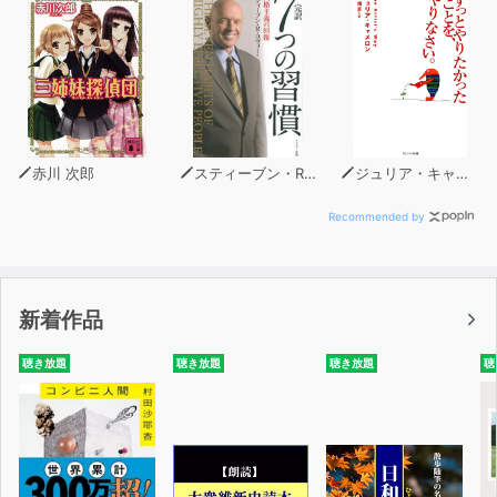
赤川 次郎
スティーブン・R・コヴィー
ジュリア・キャメロン
Recommended by
新着作品
聴き放題
聴き放題
聴き放題
聴