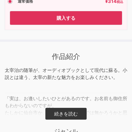
¥
314
通常価格
税込
購入する
作品紹介
太宰治の随筆が、オーディオブックとして現代に蘇る。小
説とは違う、太宰の新たな魅力をお楽しみください。
「実は、お逢いしたいひとがあるのです。お名前も御住所
もわからないのですが、
たしかに仙台市か、その附近のおかたでは無かろうかと思
っています。女のひとです」
ジャンル