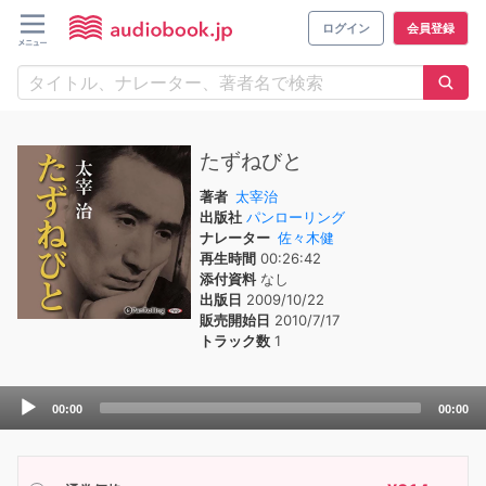
ログイン
会員登録
たずねびと
著者
太宰治
出版社
パンローリング
ナレーター
佐々木健
再生時間
00:26:42
添付資料
なし
出版日
2009/10/22
販売開始日
2010/7/17
トラック数
1
Audio
00:00
00:00
Player