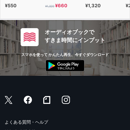
¥550
¥660
¥1,320
¥
¥1,320
オーディオブックで
すきま時間にインプット
スマホを使って かんたん再生、今すぐダウンロード
よくある質問・ヘルプ