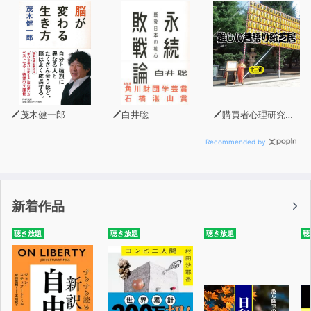
茂木健一郎
白井聡
購買者心理研究所 株式会社モデンナ 顧問 青木幹和
Recommended by
新着作品
聴き放題
聴き放題
聴き放題
聴