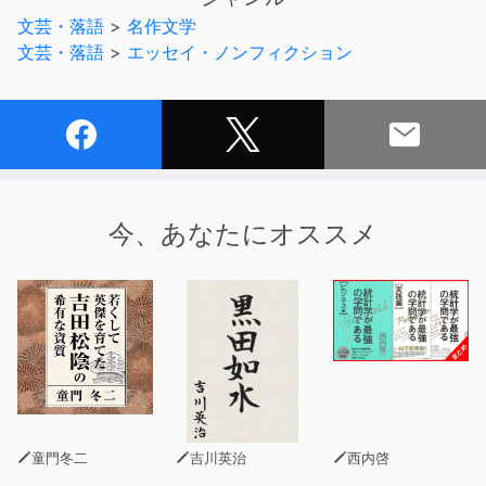
太平洋戦争末期、二度にわたる空襲で家を失った太宰一家
文芸・落語
>
名作文学
は行く場を失い、
文芸・落語
>
エッセイ・ノンフィクション
ボロ服の乞食のような姿で、疎開のため上野経由で故郷・
津軽を目指す。
その汽車の中での出来事。
真夏の長旅、用意していた食べ物もいたみ、二人の子ども
たちもむずがり出す。
暗澹たる気持ちになり絶望する中、食べ物を分け与えてく
れた女の人がいた。
今、あなたにオススメ
しかしお礼を言うひまもなく、その女のひとは途中下車す
る。
「その女のひとに私は逢いたいのです。逢って、私は言い
たいのです。 一種のにくしみを含めて言いたいので
す…」
※ 本オーディオ商品は、無断で複製・転載・公衆配信でき
る状態にすることは法律により禁じられております。
制作・著作パンローリング株式会社
童門冬二
吉川英治
西内啓
(C)PanRolling