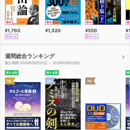
新作
新作
新作
新
¥1,760
¥1,320
¥550
¥
チケット
チケット
チ
週間総合ランキング
集計期間 2026年08月02日 ～ 2026年08月08日
聴き放題
聴き放題
聴
1位
2位
3位