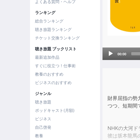
よくある質問・ヘルプ
ランキング
総合ランキング
聴き放題ランキング
チケット交換ランキング
聴き放題 ブックリスト
Audio
00:00
最新追加作品
Player
すぐに役立つ！仕事術
教養のおすすめ
ビジネスのおすすめ
ジャンル
財界屈指の勢
聴き放題
つつ、短期間
ポッドキャスト(月額)
ビジネス
自己啓発
NHKの大河
彼は坂本龍馬
教養