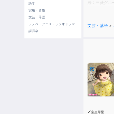
続く三菱グル
語学
実用・資格
坂本龍馬が現
文芸・落語
岩崎弥太郎は
ラノベ・アニメ・ラジオドラマ
文芸・落語
>
講演会
特に、弥太郎
した態度を崩
えられません
これを聴き終
室生犀星