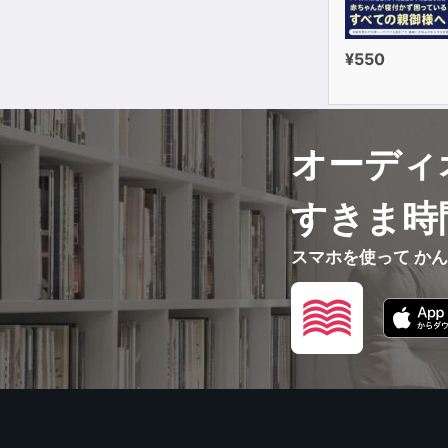
¥550
オーディ
すきま時
スマホを使って か