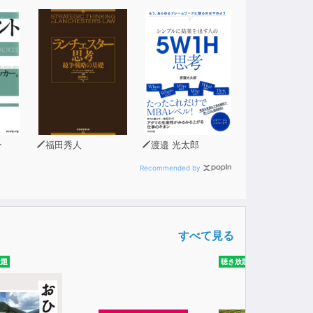
ー
福田秀人
渡邉 光太郎
Recommended by
すべて見る
放題
聴き放題