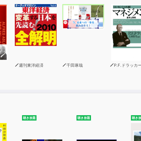
週刊東洋経済
千田琢哉
P.F.ドラッカ
聴き放題
聴き放題
聴き