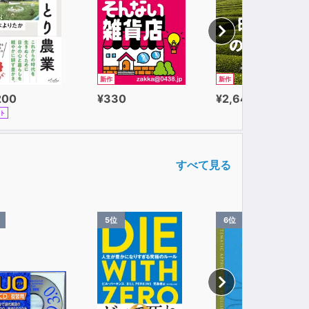
新作
新作
200
¥330
¥2,640
ト
すべて見る
5位
6位