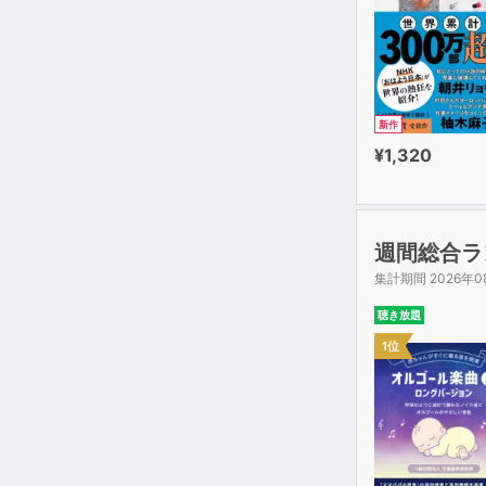
新作
¥1,320
週間総合ラ
集計期間 2026年0
聴き放題
1位