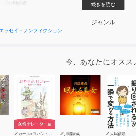
ープの創始者。
代人的な考えを有して幕末を駆け抜けていたのに対し、
ジャンル
、現代人が失った英雄的気骨でのし上がった商売の豪傑です。
エッセイ・ノンフィクション
の臨終の際、弟・矢乃助らと交わした遺言、死に瀕する中でも
さず、商人にして侍の討ち死のようであり、胸が熱くなるのを
。
今、あなたにオスス
わった貴方は、ワンランク上の志を胸に秘めているでしょう。
カール=ヨハン・エリーン
川端康成
大嶋信頼