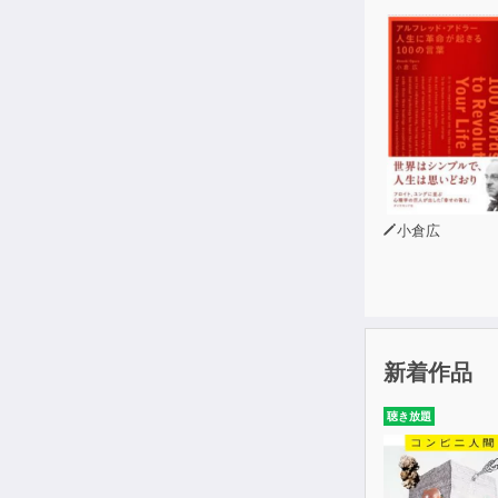
小倉広
新着作品
聴き放題