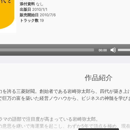
添付資料
なし
出版日
2010/1/1
販売開始日
2010/7/6
トラック数
19
Use
00:00
Up/D
Arrow
keys
to
作品紹介
incre
or
力を誇る三菱財閥。創始者である岩崎弥太郎ら、四代が築き上
decre
で巨万の富を築いた経営ノウハウから、ビジネスの神髄を学び
volum
ドラマの語部で注目度が高まっている岩崎弥太郎。
の意思を継いで海運業を起こし、わずか5年で頂点を極め、現