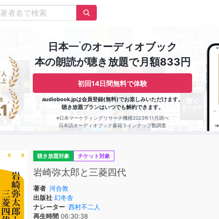
※
日本一
のオーディオブック
本の朗読が聴き放題で月額833円
初回14日間無料で体験
audiobook.jpは会員登録(無料)でお楽しみいただけます。
聴き放題プランはいつでも解約できます。
※日本マーケティングリサーチ機構2023年11月調べ
日本語オーディオブック書籍ラインナップ数調査
聴き放題対象
チケット対象
岩崎弥太郎と三菱四代
著者
河合敦
出版社
幻冬舎
ナレーター
西村不二人
再生時間
06:30:38