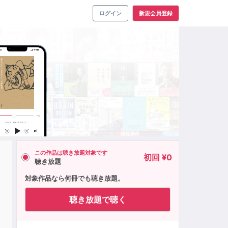
ログイン
新規会員登録
この作品は聴き放題対象です
初回 ¥0
聴き放題
対象作品なら何冊でも聴き放題。
聴き放題で聴く