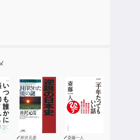
凛と
押さ
メ
井沢元彦
斎藤一人