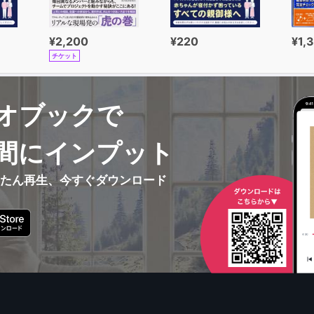
¥2,200
¥220
¥1,
チケット
オブックで
間にインプット
んたん再生、今すぐダウンロード