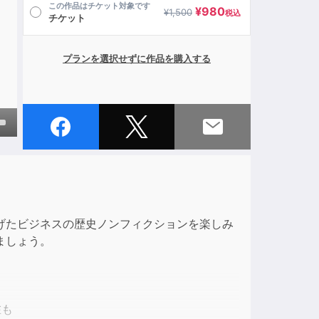
この作品はチケット対象です
¥
980
¥
1,500
税込
チケット
プランを選択せずに作品を購入する
own
ase
げたビジネスの歴史ノンフィクションを楽しみ
ase
ましょう。
e.
在も