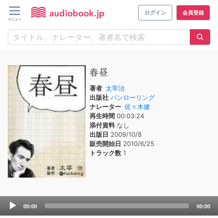
ログイン
会員登録
春昼
著者
太宰治
出版社
パンローリング
ナレーター
佐々木健
再生時間
00:03:24
添付資料
なし
出版日
2009/10/8
販売開始日
2010/6/25
トラック数
1
Audio
00:00
00:00
Player