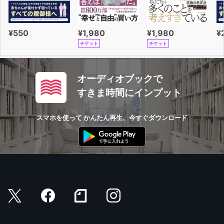
¥550
¥1,980
¥1,980
¥
チケット
チケット
オーディオブックで
すきま時間にインプット
スマホを使って かんたん再生、今すぐダウンロード