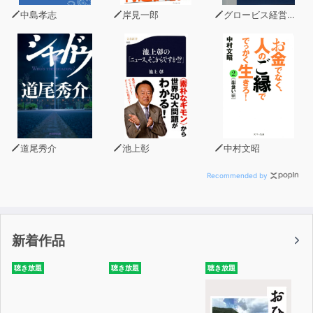
中島孝志
岸見一郎
グロービス経営大学院
道尾秀介
池上彰
中村文昭
Recommended by
新着作品
聴き放題
聴き放題
聴き放題