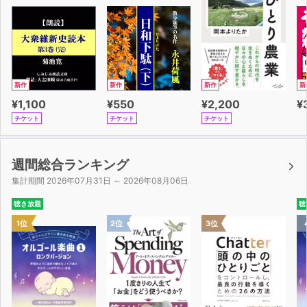
新作
新作
新作
新
¥1,100
¥550
¥2,200
¥
チケット
チケット
チケット
週間総合ランキング
集計期間 2026年07月31日 ～ 2026年08月06日
聴き放題
聴
1位
2位
3位