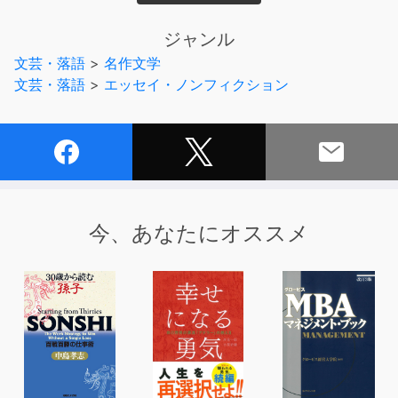
今まで知らなかった“太宰”が100円でお楽しみいただけま
す!
ジャンル
※ 本オーディオ商品は、無断で複製・転載・公衆配信でき
文芸・落語
>
名作文学
る状態にすることは法律により禁じられております。
文芸・落語
>
エッセイ・ノンフィクション
制作・著作パンローリング株式会社
(C)PanRolling
今、あなたにオススメ