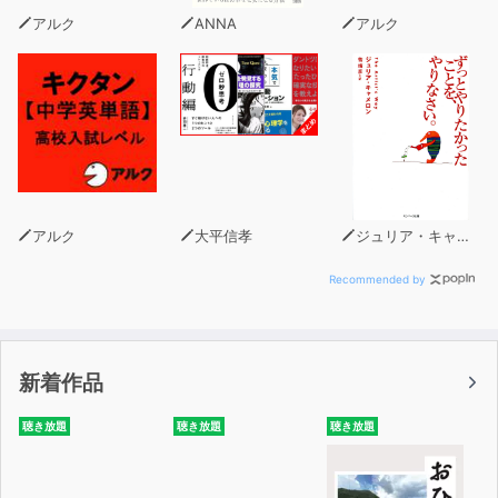
アルク
ANNA
アルク
アルク
大平信孝
ジュリア・キャメロン
Recommended by
新着作品
聴き放題
聴き放題
聴き放題