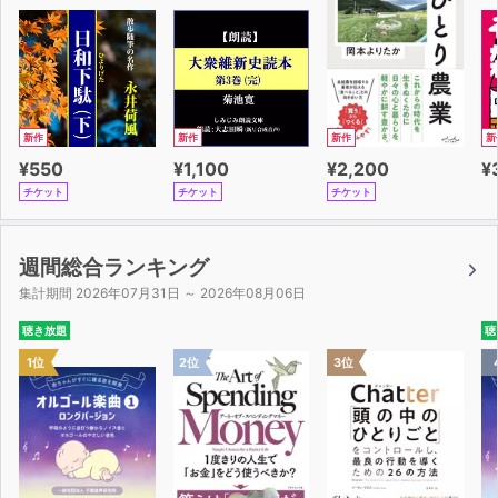
新作
新作
新作
新
¥550
¥1,100
¥2,200
¥
チケット
チケット
チケット
週間総合ランキング
集計期間 2026年07月31日 ～ 2026年08月06日
聴き放題
聴
1位
2位
3位