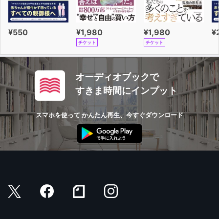
¥550
¥1,980
¥1,980
¥
チケット
チケット
オーディオブックで
すきま時間にインプット
スマホを使って かんたん再生、今すぐダウンロード