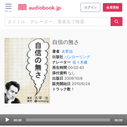
ログイン
会員登録
自信の無さ
著者
太宰治
出版社
パンローリング
ナレーター
佐々木健
再生時間
00:02:43
添付資料
なし
出版日
2009/10/8
販売開始日
2010/6/24
トラック数
1
Audio
00:00
00:00
Player