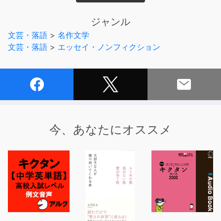
今まで知らなかった“太宰”が100円でお楽しみいただけま
す!
ジャンル
※ 本オーディオ商品は、無断で複製・転載・公衆配信でき
文芸・落語
>
名作文学
る状態にすることは法律により禁じられております。
文芸・落語
>
エッセイ・ノンフィクション
制作・著作パンローリング株式会社
(C)PanRolling
今、あなたにオススメ