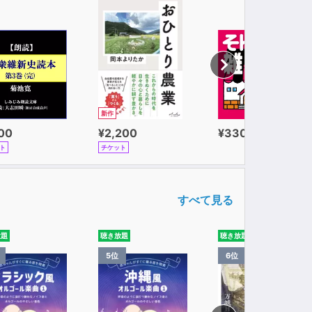
新作
100
¥2,200
¥330
ト
チケット
すべて見る
放題
聴き放題
聴き放題
5位
6位