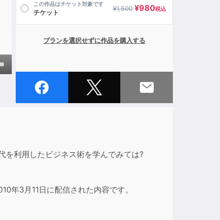
この作品はチケット対象です
¥
980
¥
1,500
税込
チケット
プランを選択せずに作品を購入する
own
ase
ase
代を利用したビジネス術を学んでみては?
e.
10年3月11日に配信された内容です。