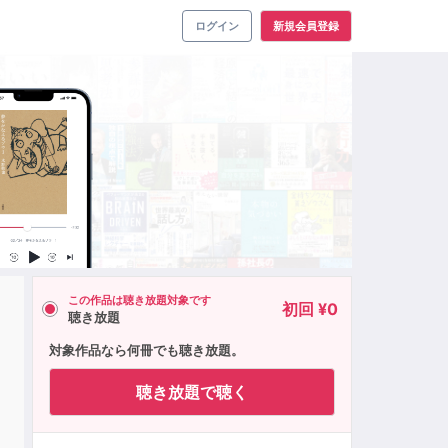
ログイン
新規会員登録
この作品は聴き放題対象です
初回 ¥0
聴き放題
対象作品なら何冊でも聴き放題。
聴き放題で聴く