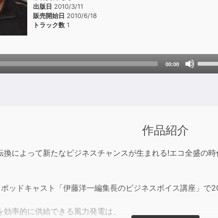
出版日
2010/3/11
販売開始日
2010/6/18
トラック数
1
Use
00:00
Up/D
Arrow
keys
to
incre
作品紹介
or
decre
転換によって新たなビジネスチャンスが生まれる!エコ全盛の時
volum
、ポッドキャスト「伊藤洋一編集長のビジネスボイス講座」で20
を効率的に供給できる風力発電は、