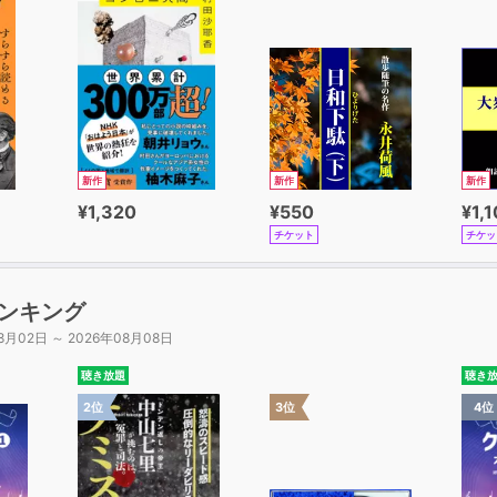
新作
新作
新作
¥1,320
¥550
¥1,
チケット
チケッ
ンキング
8月02日 ～ 2026年08月08日
聴き放題
聴き
2位
3位
4位