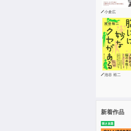
小倉広
池谷 裕二
新着作品
聴き放題