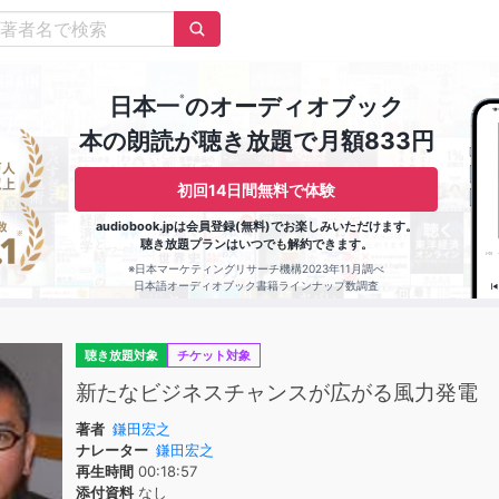
※
日本一
のオーディオブック
本の朗読が聴き放題で月額833円
初回14日間無料で体験
audiobook.jpは会員登録(無料)でお楽しみいただけます。
聴き放題プランはいつでも解約できます。
※日本マーケティングリサーチ機構2023年11月調べ
日本語オーディオブック書籍ラインナップ数調査
聴き放題対象
チケット対象
新たなビジネスチャンスが広がる風力発電
著者
鎌田宏之
ナレーター
鎌田宏之
再生時間
00:18:57
添付資料
なし