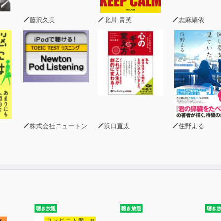
藤沢久美
北川 貴英
志麻絹依
株式会社ニュートン
浜口直太
住野よる
聴き放題
聴き放題
聴き