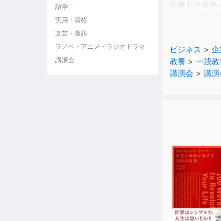
今後ドラステ
語学
森林資源の保
実用・資格
広範な波及効
文芸・落語
ラノベ・アニメ・ラジオドラマ
ビジネス
>
企
講演会
教養
>
一般教
講演会
>
講演