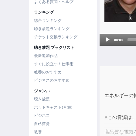
よくある質問・ヘルプ
ランキング
総合ランキング
聴き放題ランキング
Audio
チケット交換ランキング
00:00
Player
聴き放題 ブックリスト
最新追加作品
すぐに役立つ！仕事術
教養のおすすめ
ビジネスのおすすめ
ジャンル
エネルギーの
聴き放題
ポッドキャスト(月額)
ビジネス
※この音源は
自己啓発
高品質な電気
教養