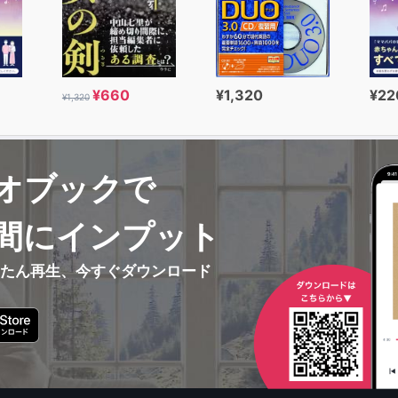
¥660
¥1,320
¥22
¥1,320
オブックで
間にインプット
んたん再生、今すぐダウンロード