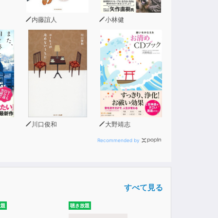
内藤誼人
小林健
川口俊和
大野靖志
Recommended by
すべて見る
放題
聴き放題