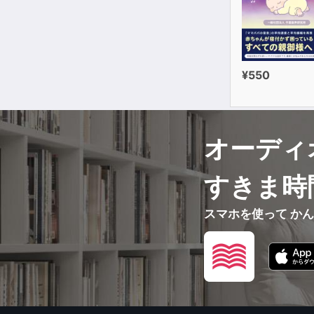
¥550
オーディ
すきま時
スマホを使って か