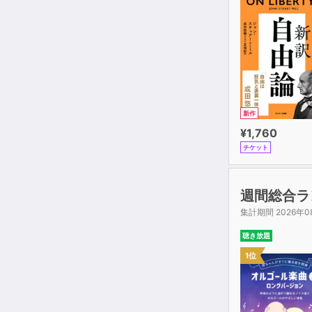
新作
¥1,760
チケット
週間総合ラ
集計期間 2026年0
聴き放題
1位