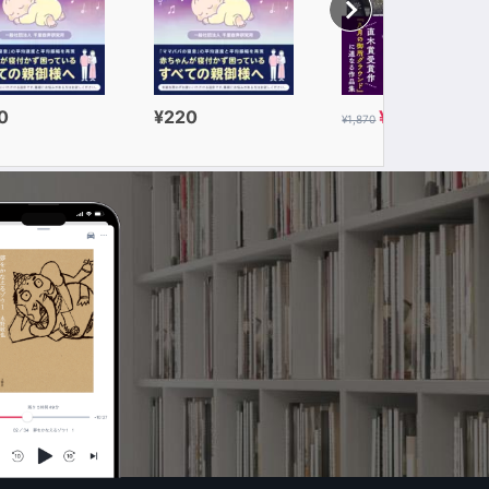
0
¥220
¥935
¥1,870