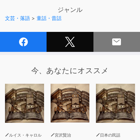
おじいさん。
ジャンル
するとなぜかおじいさんのおへそから、「鳥のしっぽ」が
文芸・落語
>
童話・昔話
生えてきたのです。
おじいさがそのしっぽをひっぱってみると・・・』
今、あなたにオススメ
ルイス・キャロル
宮沢賢治
日本の民話