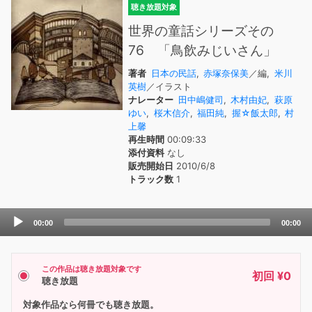
聴き放題対象
世界の童話シリーズその
76 「鳥飲みじいさん」
著者
日本の民話
,
赤塚奈保美
／編,
米川
英樹
／イラスト
ナレーター
田中嶋健司
,
木村由妃
,
萩原
ゆい
,
桜木信介
,
福田純
,
握☆飯太郎
,
村
上馨
再生時間
00:09:33
添付資料
なし
販売開始日
2010/6/8
トラック数
1
Audio
00:00
00:00
Player
この作品は聴き放題対象です
初回 ¥0
聴き放題
対象作品なら何冊でも聴き放題。