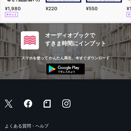
¥1,980
¥220
¥550
¥
チケット
チ
オーディオブックで
すきま時間にインプット
スマホを使って かんたん再生、今すぐダウンロード
よくある質問・ヘルプ