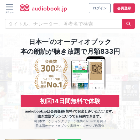
ログイン
会員登録
※
日本一
のオーディオブック
本の朗読が聴き放題で月額833円
初回14日間無料で体験
audiobook.jpは会員登録(無料)でお楽しみいただけます。
聴き放題プランはいつでも解約できます。
※日本マーケティングリサーチ機構2023年11月調べ
日本語オーディオブック書籍ラインナップ数調査