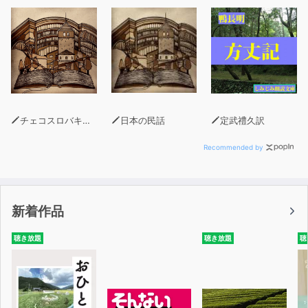
チェコスロバキアの昔話
日本の民話
定武禮久訳
Recommended by
新着作品
聴き放題
聴き放題
聴