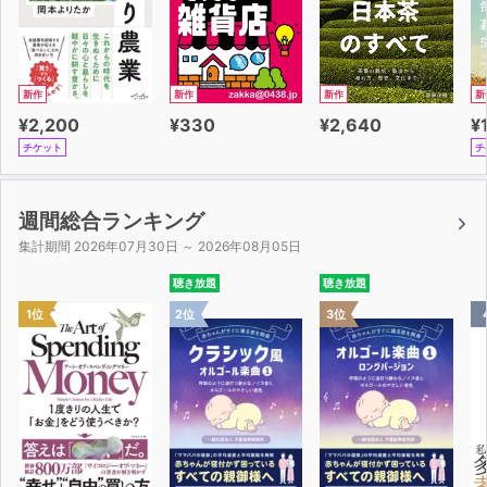
新作
新作
新作
新
¥2,200
¥330
¥2,640
¥
チケット
チ
週間総合ランキング
集計期間 2026年07月30日 ～ 2026年08月05日
聴き放題
聴き放題
1位
2位
3位