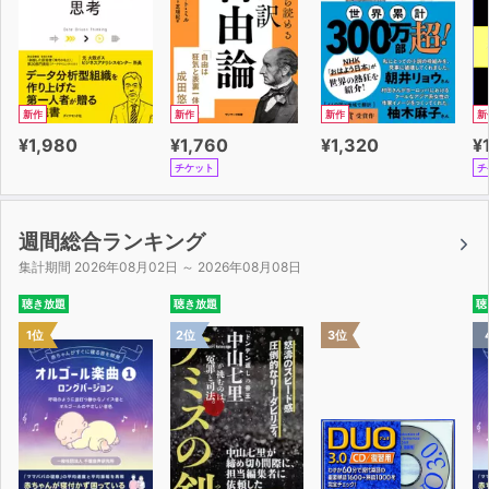
新作
新作
新作
新
¥1,980
¥1,760
¥1,320
¥
チケット
チ
週間総合ランキング
集計期間 2026年08月02日 ～ 2026年08月08日
聴き放題
聴き放題
聴
1位
2位
3位