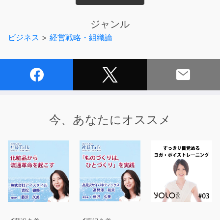
新たなビジネスを切り拓く社長に、人生哲学から経営哲
学、
ジャンル
そして、事業展開のアイデアまで、じっくりとうかがいま
ビジネス
>
経営戦略・組織論
す。
ひとつのことを成し遂げ、なおも前進を続ける社長の言葉
には、
人生と仕事のヒントが凝縮されています。
インタビューの質の高さで定評のある藤沢久美氏とのトー
クに、
他では聞けない社長の本音もこぼれ、一度だけではなく、
今、あなたにオススメ
何度も繰り返し聞きたくなる貴重な番組です。
『世界一の品質を維持し続けるユニーク企業』
(マニー株式会社 代表執行役社長 松谷 正明さん)
極小の手術針などで世界トップシェアのマニーには、「ト
レードオフ」というやらないことリストがある。
これを貫くことで実現したマニーの繁栄の軌跡と今後を聞
く。(放送日:2009年3月10日)