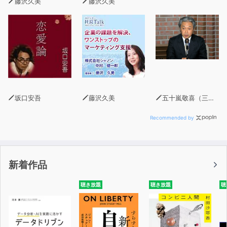
藤沢久美
藤沢久美
坂口安吾
藤沢久美
五十嵐敬喜（三菱UFJリサーチ＆コンサルティング執行役員調査本部長）
Recommended by
新着作品
聴き放題
聴き放題
聴