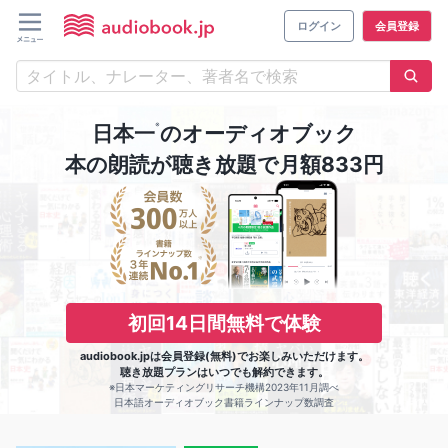
ログイン
会員登録
※
日本一
のオーディオブック
本の朗読が聴き放題で月額833円
初回14日間無料で体験
audiobook.jpは会員登録(無料)でお楽しみいただけます。
聴き放題プランはいつでも解約できます。
※日本マーケティングリサーチ機構2023年11月調べ
日本語オーディオブック書籍ラインナップ数調査