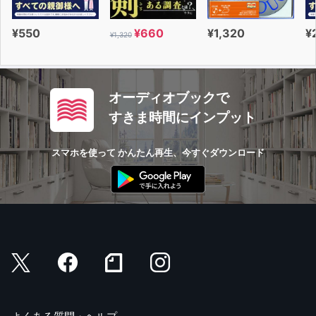
¥550
¥660
¥1,320
¥
¥1,320
オーディオブックで
すきま時間にインプット
スマホを使って かんたん再生、今すぐダウンロード