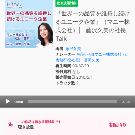
聴き放題対象
『世界一の品質を維持し続け
るユニーク企業』（マニー株
式会社）| 藤沢久美の社長
Talk
著者
藤沢久美
ナレーター
松谷正明(マニー株式会社 代
表執行役社長)
,
藤沢久美
再生時間
00:37:29
添付資料
なし
販売開始日
2010/5/1
トラック数
2
Audio
00:00
00:00
Player
この作品は聴き放題対象です
初回 ¥0
聴き放題