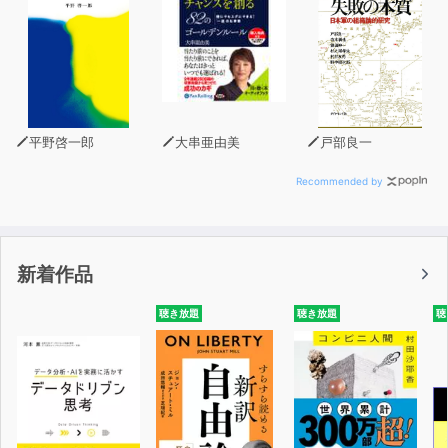
平野啓一郎
大串亜由美
戸部良一
Recommended by
新着作品
聴き放題
聴き放題
聴