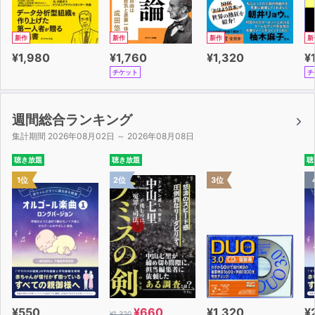
新作
新作
新作
新
¥1,980
¥1,760
¥1,320
¥
チケット
チ
週間総合ランキング
集計期間 2026年08月02日 ～ 2026年08月08日
聴き放題
聴き放題
聴
1位
2位
3位
¥550
¥660
¥1,320
¥
¥1,320