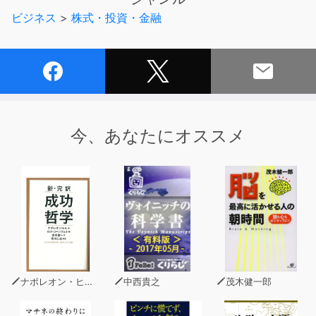
現状でおすすめの資産運用はこれ、といったアドバイスは
ビジネス
>
株式・投資・金融
時代とともに変わっていきます。
この本のアドバイスは景気に変動がおこってもゆるがない
「才能」をつけるというものです。
お金の才能とは、いわゆる常識という固定観念をはずす習
慣をつけ、充実した人生を送るために、お金という道具を
自由自在に操る力。
今、あなたにオススメ
「不況時は節約すべし」「長期分散投資が確実」という話
は、作られた常識ではないと著者はいいます。
それでは「お金をためる才能」とはどういうものか。
逆に、お金を悪循環させ才能を萎縮させる節約とは。
少子化に備えての運用とは。
サラリーマンだからこそできるリスク管理・資産運用と
は。
ナポレオン・ヒル（著）
中西貴之
茂木健一郎
この書でお金への考え方を育て、ぜひ人生管理の能力まで
育んでください。