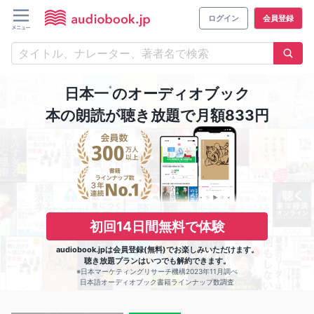
ログイン
会員登録
※
日本一
のオーディオブック
本の朗読が聴き放題で月額833円
初回14日間無料で体験
audiobook.jpは会員登録(無料)でお楽しみいただけます。
聴き放題プランはいつでも解約できます。
※日本マーケティングリサーチ機構2023年11月調べ
日本語オーディオブック書籍ラインナップ数調査