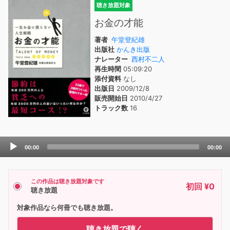
聴き放題対象
お金の才能
著者
午堂登紀雄
出版社
かんき出版
ナレーター
西村不二人
再生時間
05:09:20
添付資料
なし
出版日
2009/12/8
販売開始日
2010/4/27
トラック数
16
Audio
00:00
00:00
Player
この作品は聴き放題対象です
初回 ¥0
聴き放題
対象作品なら何冊でも聴き放題。
聴き放題で聴く