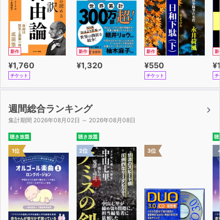
新作
新作
新作
新
¥1,760
¥1,320
¥550
¥
チケット
チケット
チ
週間総合ランキング
集計期間 2026年08月02日 ～ 2026年08月08日
聴き放題
聴き放題
聴
1位
2位
3位