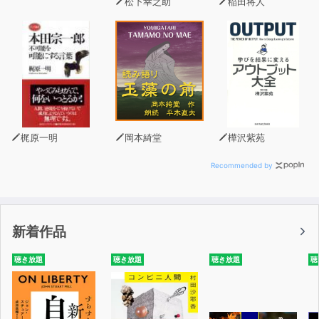
松下幸之助
稲田将人
梶原一明
岡本綺堂
樺沢紫苑
Recommended by
新着作品
聴き放題
聴き放題
聴き放題
聴