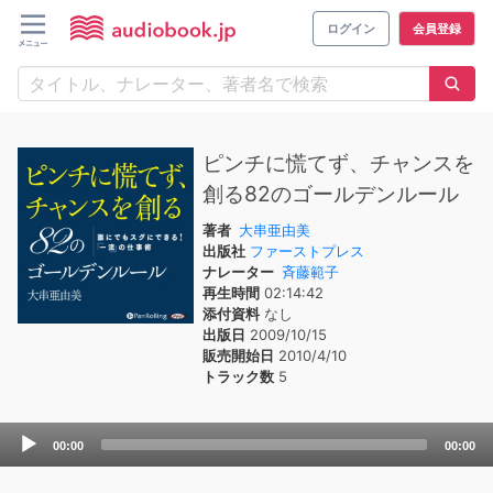
ログイン
会員登録
ピンチに慌てず、チャンスを
創る82のゴールデンルール
著者
大串亜由美
出版社
ファーストプレス
ナレーター
斉藤範子
再生時間
02:14:42
添付資料
なし
出版日
2009/10/15
販売開始日
2010/4/10
トラック数
5
Audio
00:00
00:00
Player