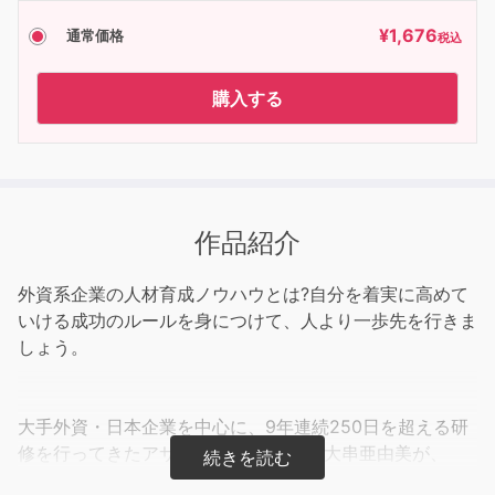
¥
1,676
通常価格
税込
購入する
作品紹介
外資系企業の人材育成ノウハウとは?自分を着実に高めて
いける成功のルールを身につけて、人より一歩先を行きま
しょう。
大手外資・日本企業を中心に、9年連続250日を超える研
修を行ってきたアサーティブ第一人者 大串亜由美が、
一歩先に進むための、成長するためのゴールデンルールを