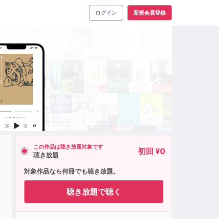
ログイン
新規会員登録
この作品は聴き放題対象です
初回 ¥0
聴き放題
対象作品なら何冊でも聴き放題。
聴き放題で聴く