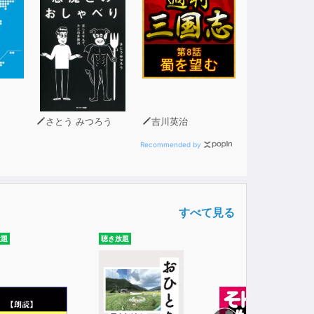
)。
。
学習効果が高まります。
さとう みつろう
吉川英治
Recommended by
すべて見る
放題
聴き放題