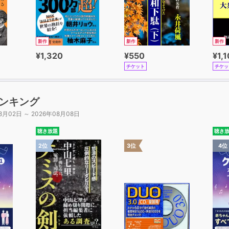
新作
新作
新作
¥1,320
¥550
¥1,
チケット
チケッ
ンキング
8月02日 ～ 2026年08月08日
聴き放題
聴き
2位
3位
4位