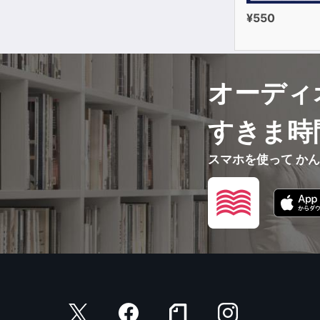
¥550
オーディ
すきま時
スマホを使って か