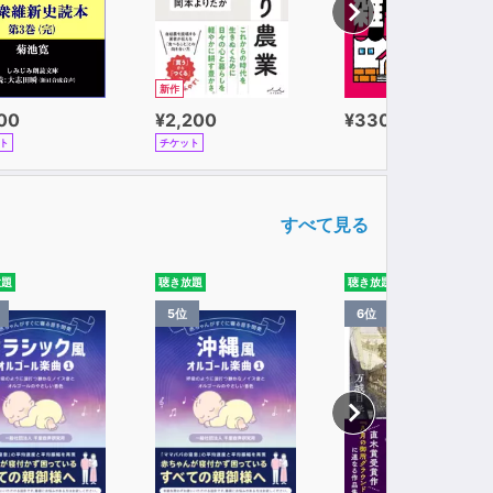
新作
100
¥2,200
¥330
ト
チケット
すべて見る
放題
聴き放題
聴き放題
5位
6位