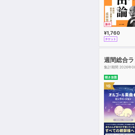
新作
¥1,760
チケット
週間総合ラ
集計期間 2026年0
聴き放題
1位