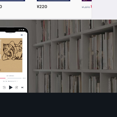
0
¥220
¥935
¥1,870