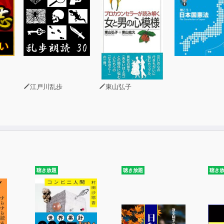
英文をリピーティングすると効果的です。
収録されている会話文(SKIT)も収録しています(英文音声のみ
介した文を盛り込んでいますので、
際の場面でどのように使われるか、聞いて練習してみましょう
キスト情報は含まれておりません。書籍と合わせて学習すると
◆
江戸川乱歩
東山弘子
聴き放題
聴き放題
聴き