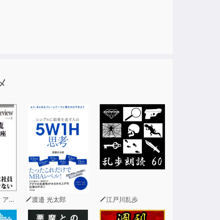
視して、
メ
はない日本語訳の音声を新たに収録し、
）フレミング・ノーグレン（チャルマーズ工科大学教授）
渡邉 光太郎
江戸川乱歩
ズ」のように構成しています。