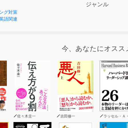
ジャンル
ンテンツでは、会話を進めていく際のストラテジー(戦略)を重
ング対策
場で遭遇するさまざまな状況を次の12の場面に分け、
英語関連
な英語表現を会話の流れに沿って紹介しています。
イント」
あいさつ」
」
今、あなたにオスス
ーション」
ュニケーション」
クレーム処理」
ンチ」
」
は、書籍に収録されている基本表現の英文音声に加え、書籍に
学習できるよう再編集したものです。
佐々木圭一
吉田修一
ラッセル・Ａ・アイゼンスタット（元ハーバード・ビジネススクール教授）マイケル・ビアー（ハーバード・ビジネススクール名誉教授）ナサニエル・フット（元マッキンゼー・アンド・カンパニーパートナー）トビアス・フレッドバーグ（チャルマーズ工科大学准教授
ティングの練習ができるよう、「英文→日本語訳→英文→ポー