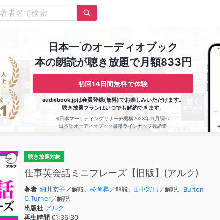
※
日本一
のオーディオブック
本の朗読が聴き放題で月額833円
初回14日間無料で体験
audiobook.jpは会員登録(無料)でお楽しみいただけます。
聴き放題プランはいつでも解約できます。
※日本マーケティングリサーチ機構2023年11月調べ
日本語オーディオブック書籍ラインナップ数調査
聴き放題対象
仕事英会話ミニフレーズ【旧版】(アルク)
著者
細井京子
／解説,
松岡昇
／解説,
田中宏昌
／解説,
Burton
C.Turner
／解説
出版社
アルク
再生時間
01:36:30