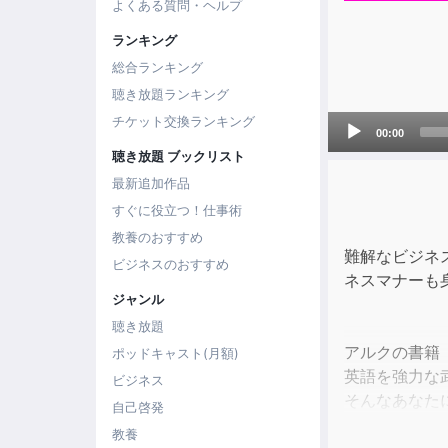
よくある質問・ヘルプ
ランキング
総合ランキング
聴き放題ランキング
Audio
チケット交換ランキング
00:00
Player
聴き放題 ブックリスト
最新追加作品
すぐに役立つ！仕事術
教養のおすすめ
難解なビジネ
ビジネスのおすすめ
ネスマナーも
ジャンル
聴き放題
アルクの書籍
ポッドキャスト(月額)
英語を強力な
ビジネス
そんなあなた
自己啓発
ビジネスの英
教養
相手がこう出