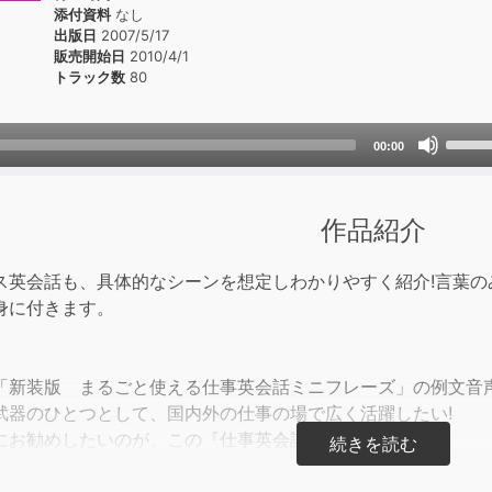
添付資料
なし
出版日
2007/5/17
販売開始日
2010/4/1
トラック数
80
Use
00:00
Up/D
Arrow
keys
作品紹介
to
incre
ス英会話も、具体的なシーンを想定しわかりやすく紹介!言葉
or
身に付きます。
decre
volum
「新装版 まるごと使える仕事英会話ミニフレーズ」の例文音声
武器のひとつとして、国内外の仕事の場で広く活躍したい!
にお勧めしたいのが、この『仕事英会話ミニフレーズ』。
語にはコツがあって、単にことばを並べればいいというもので
たら自分はこう言うという、論旨の組み立てを行わなくてはな