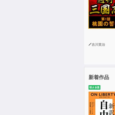
ポーズの間に
さらに、書籍に
基本表現で紹
基本表現が実
※本商品にテ
◆対象レベル
吉川英治
・全レベル
新着作品
聴き放題