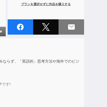
プランを選択せずに作品を購入する
own
ase
のみならず、「英語的」思考方法や海外でのビジ
ase
e.
です!
はなく、
りません。