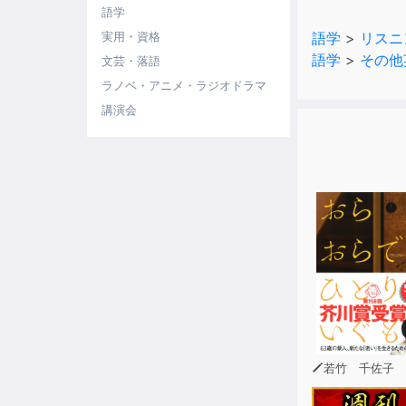
語学
そこで、本コ
語学
>
リスニ
実用・資格
ビジネスの現
語学
>
その他
文芸・落語
各場面で必要
「電話でアポ
ラノベ・アニメ・ラジオドラマ
「自己紹介・
講演会
「案内・説明
「プレゼンテ
「交渉」
「会議」
「職場のコミ
「問い合わせ
「ビジネスラ
「パーティー
「接待」
「別れ」
本コンテンツ
聞くだけでも
若竹 千佐子
また、リピー