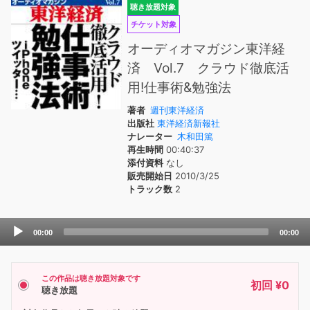
聴き放題対象
チケット対象
オーディオマガジン東洋経
済 Vol.7 クラウド徹底活
用!仕事術&勉強法
著者
週刊東洋経済
出版社
東洋経済新報社
ナレーター
木和田篤
再生時間
00:40:37
添付資料
なし
販売開始日
2010/3/25
トラック数
2
Audio
00:00
00:00
Player
この作品は聴き放題対象です
初回 ¥0
聴き放題