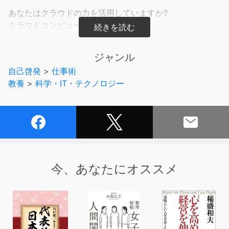
あなたはクラウドの力を活用していますか?
クラウドコンピューティングの進化が、
ビジネスパーソンの仕事術、勉強法に大きな変化をもたら
しています。
ジャンル
アイフォーン、ツイッターを効果的に使うにはどうしたら
自己啓発
>
仕事術
よいか。
教養
>
科学・IT・テクノロジー
経済評論家の勝間和代、レバレッジコンサルティング社長
の本田直之氏、
一連の「HUCK」シリーズ著者の小山龍介氏が、
自身のクラウド活用法を紹介します。
また、ビジネスで差がつく、おすすめのクラウドサービス
もピックアップ。
さらに、作家の佐藤優氏が、クラウド時代における社会人
今、あなたにオススメ
の勉強はどうあるべきか講義します。