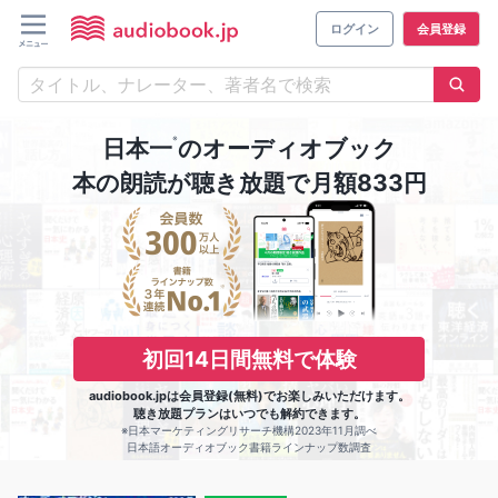
ログイン
会員登録
※
日本一
のオーディオブック
本の朗読が聴き放題で月額833円
初回14日間無料で体験
audiobook.jpは会員登録(無料)でお楽しみいただけます。
聴き放題プランはいつでも解約できます。
※日本マーケティングリサーチ機構2023年11月調べ
日本語オーディオブック書籍ラインナップ数調査