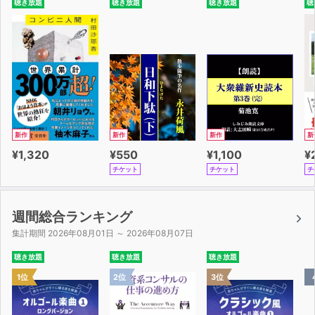
聴き放題
聴き放題
聴き放題
聴
新作
新作
新作
新
¥1,320
¥550
¥1,100
¥
チケット
チケット
チ
週間総合ランキング
集計期間 2026年08月01日 ～ 2026年08月07日
聴き放題
聴き放題
聴き放題
1位
2位
3位