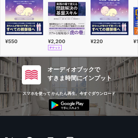
¥550
¥2,200
¥220
¥
チケット
オーディオブックで
すきま時間にインプット
スマホを使って かんたん再生、今すぐダウンロード