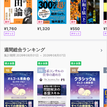
新作
新作
新作
新
¥1,760
¥1,320
¥550
¥
チケット
チケット
チ
週間総合ランキング
集計期間 2026年08月01日 ～ 2026年08月07日
聴き放題
聴き放題
聴き放題
1位
2位
3位