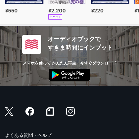
¥550
¥2,200
¥220
¥
チケット
オーディオブックで
すきま時間にインプット
スマホを使って かんたん再生、今すぐダウンロード
よくある質問・ヘルプ