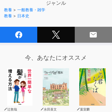
ジャンル
析しています。
教養
>
一般教養・雑学
教養
>
日本史
ただ答えを暗記するのではなく、問題の本文ごと頭に入れ
ることで、入試問題の
ポイントを丸ごとつかむ事が出来ます。
集中して勉強したい人にも、空き時間に少しずつ進めたい
人にも有効的な一問一
答方式の勉強法で、日本史をマスターしましょう。
今、あなたにオススメ
辻敦哉
永田喜文
葉室麟