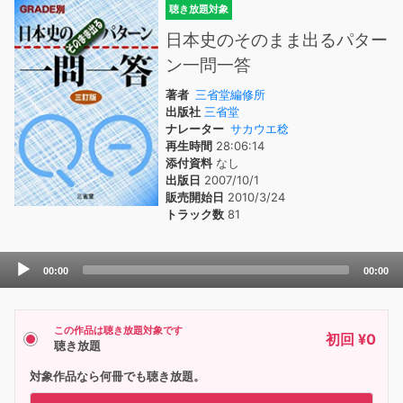
聴き放題対象
日本史のそのまま出るパター
ン一問一答
著者
三省堂編修所
出版社
三省堂
ナレーター
サカウエ稔
再生時間
28:06:14
添付資料
なし
出版日
2007/10/1
販売開始日
2010/3/24
トラック数
81
Audio
00:00
00:00
Player
この作品は聴き放題対象です
初回 ¥0
聴き放題
対象作品なら何冊でも聴き放題。