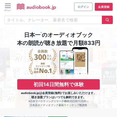
ログイン
会員登録
※
日本一
のオーディオブック
本の朗読が聴き放題で月額833円
初回14日間無料で体験
audiobook.jpは会員登録(無料)でお楽しみいただけます。
聴き放題プランはいつでも解約できます。
※日本マーケティングリサーチ機構2023年11月調べ
日本語オーディオブック書籍ラインナップ数調査