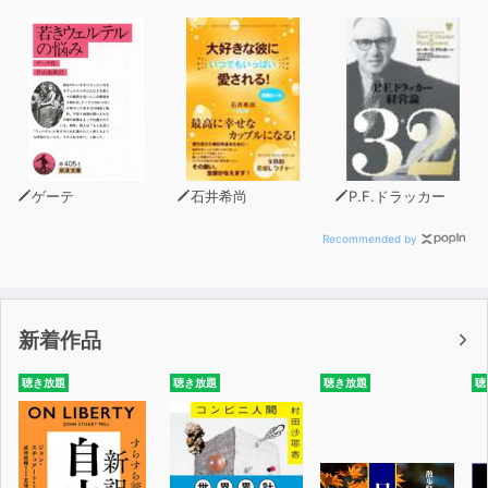
ゲーテ
石井希尚
P.F.ドラッカー
Recommended by
新着作品
聴き放題
聴き放題
聴き放題
聴