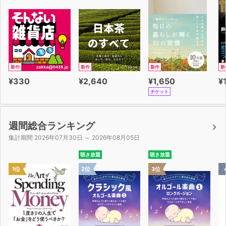
新作
新作
新作
新
¥330
¥2,640
¥1,650
¥
チケット
週間総合ランキング
集計期間 2026年07月30日 ～ 2026年08月05日
聴き放題
聴き放題
1位
2位
3位