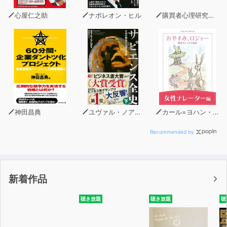
心屋仁之助
ナポレオン・ヒル
購買者心理研究所 株式会社モデンナ 顧問 青木幹和
神田昌典
ユヴァル・ノア・ハラリ
カール=ヨハン・エリーン
Recommended by
新着作品
聴き放題
聴き放題
聴