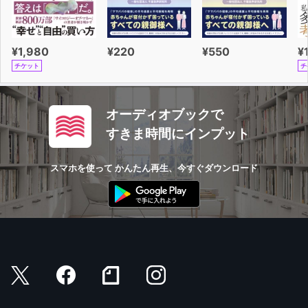
¥1,980
¥220
¥550
¥
チケット
チ
オーディオブックで
すきま時間にインプット
スマホを使って かんたん再生、今すぐダウンロード