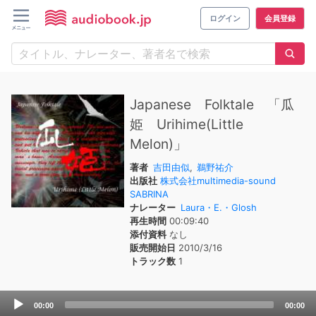
ログイン
会員登録
Japanese Folktale 「瓜
姫 Urihime(Little
Melon)」
著者
吉田由似
,
鵜野祐介
出版社
株式会社multimedia-sound
SABRINA
ナレーター
Laura・E.・Glosh
再生時間
00:09:40
添付資料
なし
販売開始日
2010/3/16
トラック数
1
Audio
00:00
00:00
Player