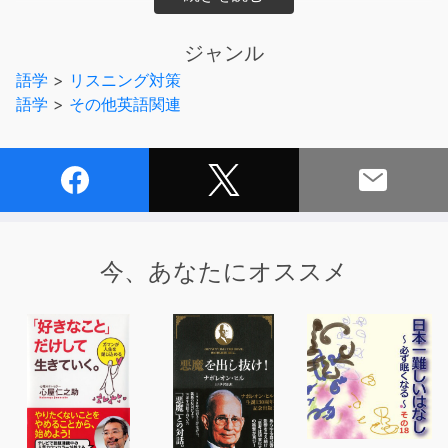
これは聴いて欲しいと言う物語をセレクトし再編集、
朗読者によるネイティブチェックとサウンドアートの第一
ジャンル
人者「村田尚司」の「音」で
語学
>
リスニング対策
より深みのある日本民話英語朗読集になりました。
語学
>
その他英語関連
是非、日本古来の民話の「語り」をネイティブな英語でご
堪能ください。
日本語訳はこちら→
http://www.multimedia-
sound.jp/SABRINA/minwa
また、ジャケットは新進気鋭のアーティスト「小笠原夕希
子」(
http://www.k4.dion.ne.jp/~duca/
)が担当。
今、あなたにオススメ
本作の様式美をより際立たせています。