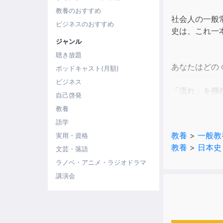
教養のおすすめ
社会人の一般
ビジネスのおすすめ
史は、これ一
ジャンル
聴き放題
あなたはどの
ポッドキャスト(月額)
ビジネス
「流れ」を掴
自己啓発
さまざまな用
教養
短時間でさら
語学
教養
>
一般教
実用・資格
暗記ばかりの
教養
>
日本史
文芸・落語
よりよく理解
ラノベ・アニメ・ラジオドラマ
受験生の方に
講演会