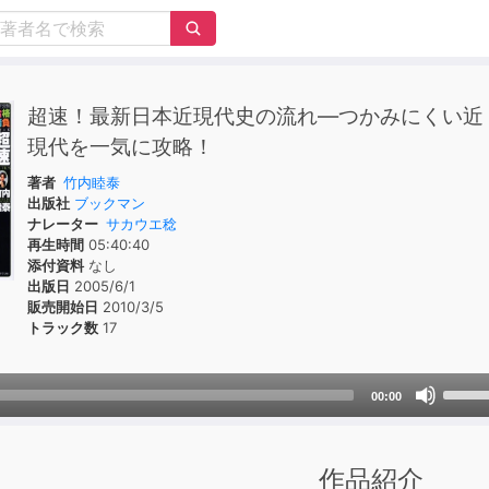
超速！最新日本近現代史の流れ―つかみにくい近
現代を一気に攻略！
著者
竹内睦泰
出版社
ブックマン
ナレーター
サカウエ稔
再生時間
05:40:40
添付資料
なし
出版日
2005/6/1
販売開始日
2010/3/5
トラック数
17
Use
00:00
Up/D
Arrow
keys
作品紹介