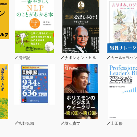
浦登記
ナポレオン・ヒル
カール=ヨハン・エリ
宮野智靖
堀江貴文
山田修