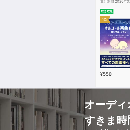
集計期間 2026年0
聴き放題
1位
¥550
オーディ
すきま時