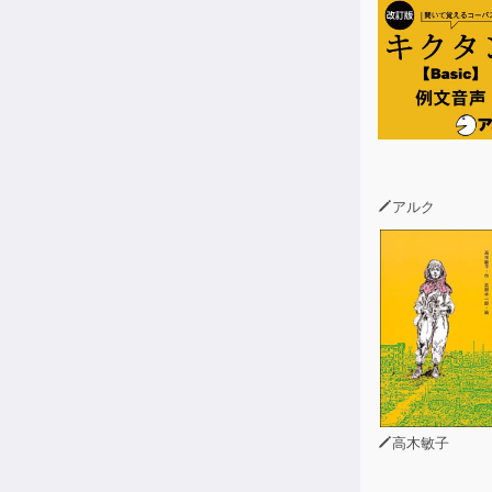
アルク
高木敏子