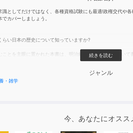
to
incre
常識としてだけではなく、各種資格試験にも最適!政権交代や
or
本でカバーしましょう。
decre
volum
くらい日本の歴史について知っていますか?
むことを主眼に置かれた本書は、明治維新〜現代までについて
語解説やその事柄に付随した解説・エピソードなども取り入れ
りと読めてしまうのに、日本の近現代の大まかな流れを掴むこ
ジャンル
養・雑学
勉強ではない歴史を楽しんでみてはいかがでしょうか?
することで、自然と覚えられることも増えるかもしれません。
はもちろん、日本史に興味がある、社会を知りたいという方に
今、あなたにオスス