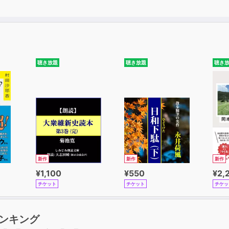
聴き放題
聴き放題
聴き
新作
新作
新作
¥1,100
¥550
¥2,
チケット
チケット
チケッ
ンキング