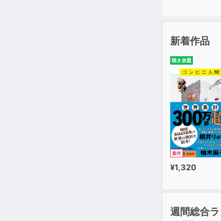
新着作品
聴き放題
新作
¥1,320
週間総合ラ