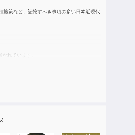
ase
各種施策など、記憶すべき事項の多い日本近現代
ase
e.
書かれています。
、とても楽しく読める内容になっています。
とができる一冊。
もオススメです。
メ