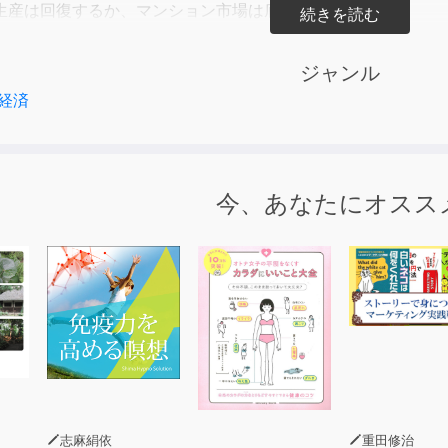
生産は回復するか、マンション市場は底打つかなど、
面のテーマや、エンターテイメントの注目点も収録。
済』の記者が総力を挙げて取材。2010年の日本を大予測します
ジャンル
経済
今、あなたにオスス
志麻絹依
重田修治