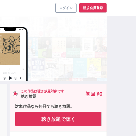
ログイン
新規会員登録
この作品は聴き放題対象です
初回 ¥0
聴き放題
対象作品なら何冊でも聴き放題。
聴き放題で聴く