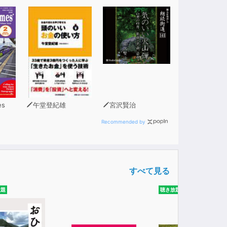
es
午堂登紀雄
宮沢賢治
Recommended by
すべて見る
放題
聴き放題