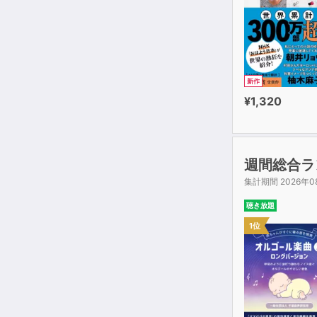
新作
¥1,320
週間総合ラ
集計期間 2026年0
聴き放題
1位