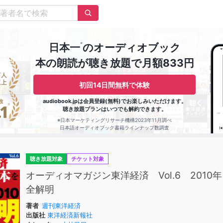
※
日本一
のオーディオブック
本の朗読が聴き放題で月額833円
初回14日間無料で体験
audiobook.jpは会員登録(無料)でお楽しみいただけます。
聴き放題プランはいつでも解約できます。
※日本マーケティングリサーチ機構2023年11月調べ
日本語オーディオブック書籍ラインナップ数調査
聴き放題対象
チケット対象
オーディオマガジン東洋経済 Vol.6 2010年
全解明
著者
週刊東洋経済
出版社
東洋経済新報社