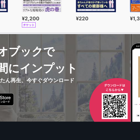
¥2,200
¥220
¥1,
チケット
オブックで
間にインプット
んたん再生、今すぐダウンロード