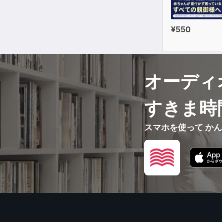
¥550
オーディ
すきま時
スマホを使って か