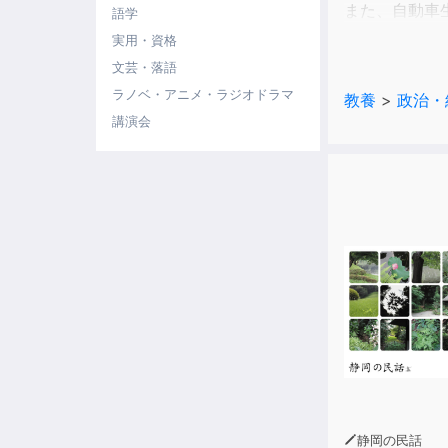
また、自動車
語学
気になる産業
実用・資格
『週刊東洋経
文芸・落語
ラノベ・アニメ・ラジオドラマ
教養
>
政治・
講演会
静岡の民話