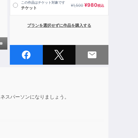
この作品はチケット対象です
¥
980
¥
1,500
税込
チケット
プランを選択せずに作品を購入する
own
ase
ase
ジネスパーソンになりましょう。
e.