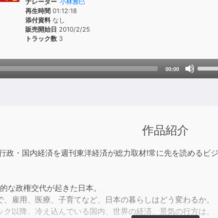
ナレーター
小林雅巳
再生時間
01:12:18
添付資料
なし
販売開始日
2010/2/25
トラック数
3
Use
00:00
Up/D
Arrow
keys
to
incre
作品紹介
or
decre
国内行政・国内経済を週刊東洋経済が総力取材!常に先を読めるビ
volum
史的な政権交代が起きた日本。
で、雇用、医療、子育てなど、日本の暮らしはどう変わるか。
ック以降、冷え込んでいる国内、世界の経済、景気の行方は。