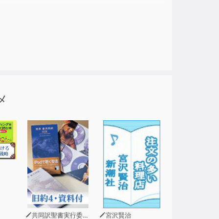
。
メ
共同訳聖書実行委員会
宮沢賢治