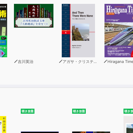
吉川英治
アガサ・クリスティー
Hiragana Tim
聴き放題
聴き放題
聴き