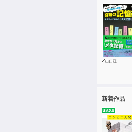
出口汪
新着作品
聴き放題