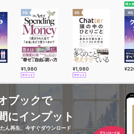
聴き
2位
3位
4位
¥1,980
¥1,980
¥22
チケット
チケット
オブックで
間にインプット
んたん再生、今すぐダウンロード