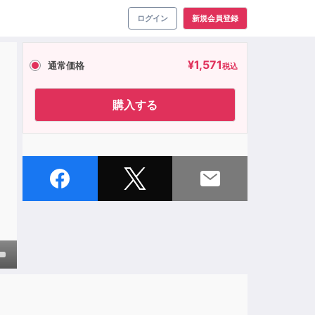
ログイン
新規会員登録
¥
1,571
通常価格
税込
購入する
own