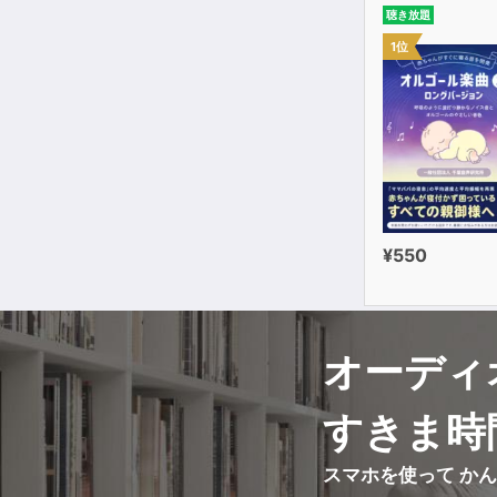
聴き放題
1位
¥550
オーディ
すきま時
スマホを使って か