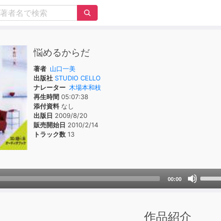
悩めるからだ
著者
山口一美
出版社
STUDIO CELLO
ナレーター
木場本和枝
再生時間
05:07:38
添付資料
なし
出版日
2009/8/20
販売開始日
2010/2/14
トラック数
13
Use
00:00
Up/D
Arrow
keys
作品紹介