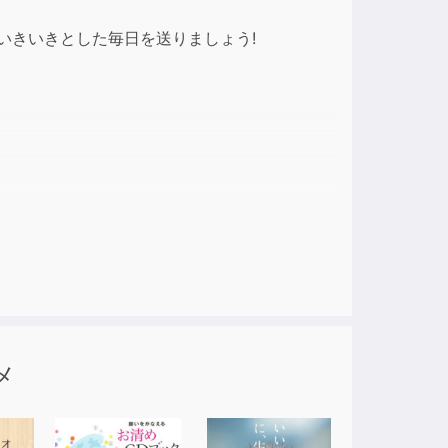
ase
いきいきとした毎日を送りましょう!
ase
e.
美著 ISBN:978-4-903082-63-9
VISION
メ