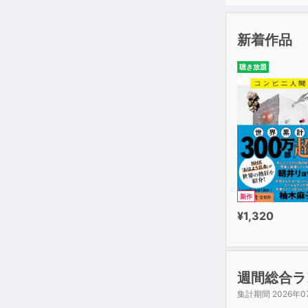
新着作品
聴き放題
新作
¥1,320
週間総合ラ
集計期間 2026年0