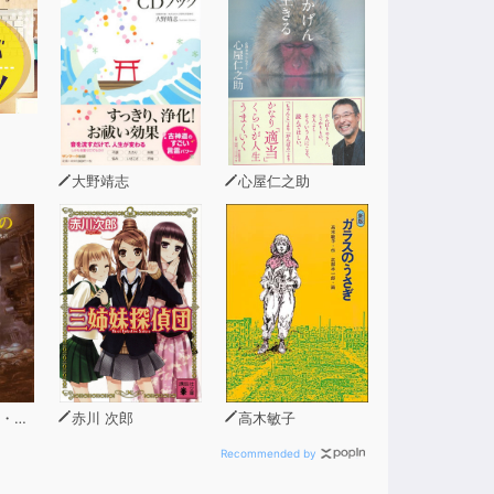
大野靖志
心屋仁之助
ガン
赤川 次郎
高木敏子
Recommended by