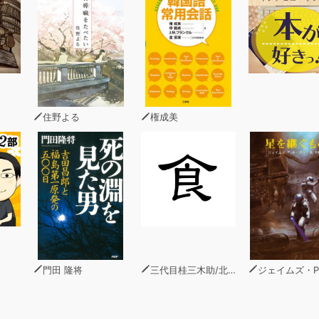
住野よる
権成美
門田 隆将
三代目桂三木助/北大路魯山人/古川緑波/坂口安吾
ジェイムズ・P・ホー