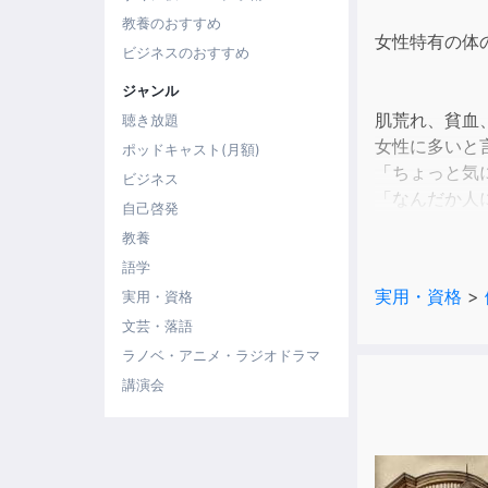
教養のおすすめ
女性特有の体
ビジネスのおすすめ
ジャンル
肌荒れ、貧血
聴き放題
女性に多いと
ポッドキャスト(月額)
「ちょっと気
ビジネス
「なんだか人
自己啓発
そんなちょっ
教養
女性が社会の
語学
自分自身をし
実用・資格
>
実用・資格
だからこそ自
文芸・落語
体はSOSを
※本商品は「悩め
ラノベ・アニメ・ラジオドラマ
1,260円(税込
講演会