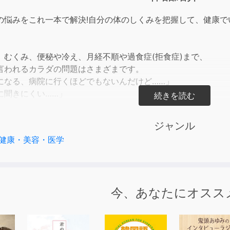
to
incre
の悩みをこれ一本で解決!自分の体のしくみを把握して、健康で
or
decre
volum
、むくみ、便秘や冷え、月経不順や過食症(拒食症)まで、
言われるカラダの問題はさまざまです。
になる、病院に行くほどでもないんだけど……」
に聞きにくい……」
としたあなたの不安に、よく効きます。
中でいきいきと活躍していくためには、
ジャンル
っかり守ってあげることが必要になってきます。
健康・美容・医学
分の体をよく知って、体の訴えに耳を傾けてほしいのです。
発して、あなたの助けを待っているかもしれません。
るからだ 貴女のココロとカラダのSOSがわかる本」(春日出版刊 山口一
))をオーディオ化したものです。(C)2007 HK INTERNATIONAL 
今、あなたにオスス