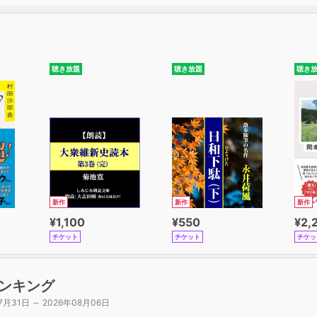
聴き放題
聴き放題
聴き
新作
新作
新作
¥1,100
¥550
¥2,
チケット
チケット
チケッ
ンキング
7月31日 ～ 2026年08月06日