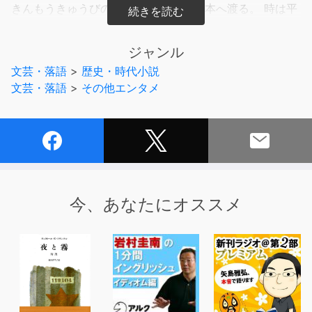
きんもうきゅうびのきつね)はやがて日本へ渡る。 時は平
安時代後期、陰陽師(おんみょうじ)安倍晴明(あべのせい
めい)の子孫、 阿倍泰親(あべのやすちか)は祈祷(いのり)
ジャンル
の儀によってこの妖怪と熾烈な戦いを繰り広げる。 岡本
文芸・落語
>
歴史・時代小説
綺堂原作の壮大な平安スペクタクル、そしてラブロマンス
文芸・落語
>
その他エンタメ
の後編です。 第 7章 雨乞い 第 8章 犬の群れ 第 9
章 烏帽子折 第10章 三浦の娘 第11章 殺生石 (全11
章)
今、あなたにオススメ