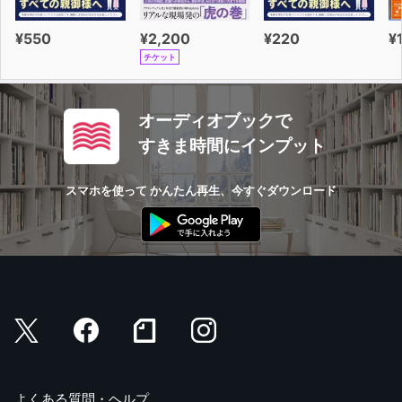
¥550
¥2,200
¥220
¥
チケット
オーディオブックで
すきま時間にインプット
スマホを使って かんたん再生、今すぐダウンロード
よくある質問・ヘルプ