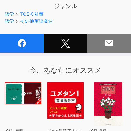
く、
ジャンル
その会話や説明文をひとまとめのシークエンスとして練習
語学
>
TOEIC対策
するスタイルを取っており、
語学
>
その他英語関連
実用性も高いコンテンツです。
英語音声だけの収録ではなく講師の岩村先生トークも合わ
せて入っているため、
「番組」を聞くだけでいつでも手軽に学習できます。
英語の筋肉を鍛えたい方におすすめ。
※本商品は書籍のCD音声と同内容です。テキスト情報は
今、あなたにオススメ
含まれておりません。
和田秀樹
木村達哉(アルク)
陳 淑梅