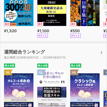
新作
新作
新作
新
¥1,320
¥1,100
¥550
¥
チケット
チケット
チ
週間総合ランキング
集計期間 2026年08月01日 ～ 2026年08月07日
聴き放題
聴き放題
聴き放題
1位
2位
3位