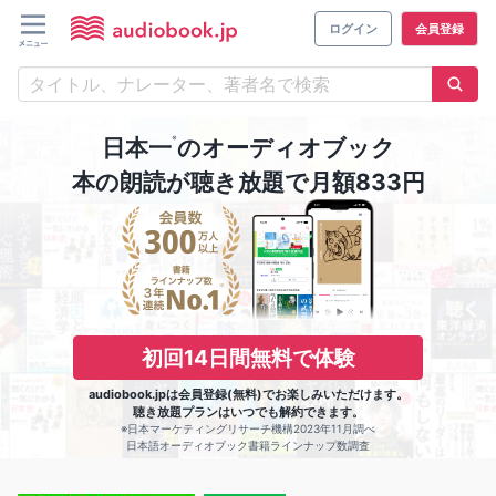
ログイン
会員登録
※
日本一
のオーディオブック
本の朗読が聴き放題で月額833円
初回14日間無料で体験
audiobook.jpは会員登録(無料)でお楽しみいただけます。
聴き放題プランはいつでも解約できます。
※日本マーケティングリサーチ機構2023年11月調べ
日本語オーディオブック書籍ラインナップ数調査