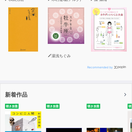
湯浅ちぐみ
Recommended by
新着作品
聴き放題
聴き放題
聴き放題
聴