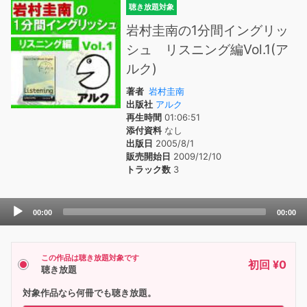
聴き放題対象
岩村圭南の1分間イングリッ
シュ リスニング編Vol.1(ア
ルク)
著者
岩村圭南
出版社
アルク
再生時間
01:06:51
添付資料
なし
出版日
2005/8/1
販売開始日
2009/12/10
トラック数
3
Audio
00:00
00:00
Player
この作品は聴き放題対象です
初回 ¥0
聴き放題
対象作品なら何冊でも聴き放題。