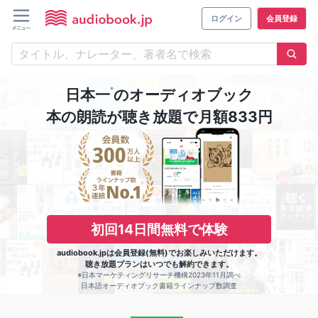
ログイン
会員登録
※
日本一
のオーディオブック
本の朗読が聴き放題で月額833円
初回14日間無料で体験
audiobook.jpは会員登録(無料)でお楽しみいただけます。
聴き放題プランはいつでも解約できます。
※日本マーケティングリサーチ機構2023年11月調べ
日本語オーディオブック書籍ラインナップ数調査