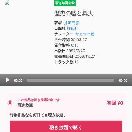
聴き放題対象
歴史の嘘と真実
著者
井沢元彦
出版社
祥伝社
ナレーター
サカウエ稔
再生時間
05:03:27
添付資料
なし
出版日
1997/7/20
販売開始日
2009/11/27
トラック数
13
Audio
00:00
00:00
Player
この作品は聴き放題対象です
初回 ¥0
聴き放題
対象作品なら何冊でも聴き放題。
聴き放題で聴く