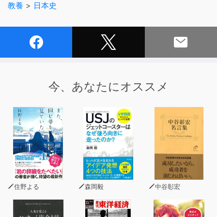
教養
>
日本史
「壬申の乱の謎」として、天皇の系譜を語ったり、「水に
流す」という日本では善として行う行為を
歴史的にそして世界の常識と照らして語ったりとテーマは
様々ですが、
すべてに著者・井沢元彦氏の意見が盛り込まれ、
「常識」に慣らされた身に、とても強い刺激を与えてくれ
ます。
今、あなたにオススメ
歴史だけでなくこれからの日本や、私たち日本人について
も語られている一冊です。
歴史の見方、そして日本人の常識に、一石を投じる井沢氏
の言葉を聴くことで、
新しい世界の見方を見つけられるかもしれません。
住野よる
森岡毅
中谷彰宏