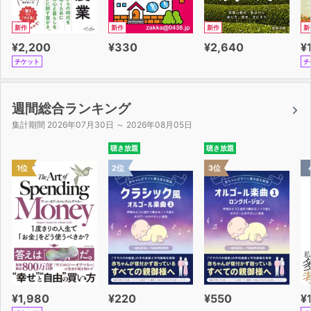
新作
新作
新作
新
¥2,200
¥330
¥2,640
¥
チケット
チ
週間総合ランキング
集計期間 2026年07月30日 ～ 2026年08月05日
聴き放題
聴き放題
1位
2位
3位
¥1,980
¥220
¥550
¥