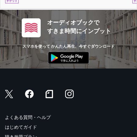
チケット
チ
オーディオブックで
すきま時間にインプット
スマホを使って かんたん再生、今すぐダウンロード
よくある質問・ヘルプ
はじめてガイド
聴き放題プラン