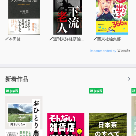
本田健
週刊東洋経済編集部
西東社編集部
Recommended by
新着作品
聴き放題
聴き放題
聴