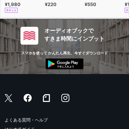
¥1,980
¥220
¥550
¥
チケット
チ
オーディオブックで
すきま時間にインプット
スマホを使って かんたん再生、今すぐダウンロード
よくある質問・ヘルプ