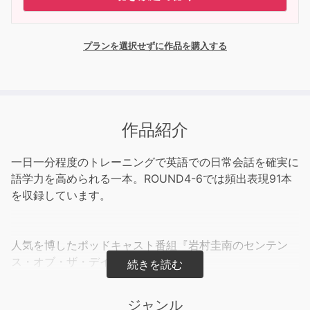
プランを選択せずに作品を購入する
作品紹介
一日一分程度のトレーニングで英語での日常会話を確実に
語学力を高められる一本。ROUND4-6では頻出表現91本
を収録しています。
人気を博したポッドキャスト番組『岩村圭南のセンテン
ス・オブ・ザ・デイ』を収録。
日常会話の中で頻繁に使われる英語表現を岩村先生が軽妙
な語りでわかりやすく解説してくれます。
ジャンル