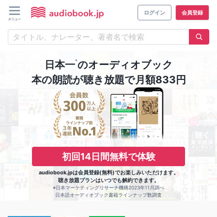
ログイン
会員登録
※
日本一
のオーディオブック
本の朗読が聴き放題で月額833円
初回14日間無料で体験
audiobook.jpは会員登録(無料)でお楽しみいただけます。
聴き放題プランはいつでも解約できます。
※日本マーケティングリサーチ機構2023年11月調べ
日本語オーディオブック書籍ラインナップ数調査