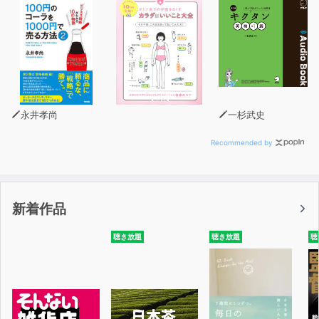
永井孝尚
一杉武史
Recommended by
新着作品
聴き放題
聴き放題
聴