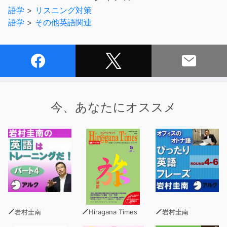
には91本を収録。
語学
>
リスニング対策
1日の学習時間はたったの30〜40秒です。
語学
>
その他英語関連
書籍版『コレ英語で言ってみよう!』も好評発売中!
今、あなたにオススメ
岩村圭南
Hiragana Times
岩村圭南