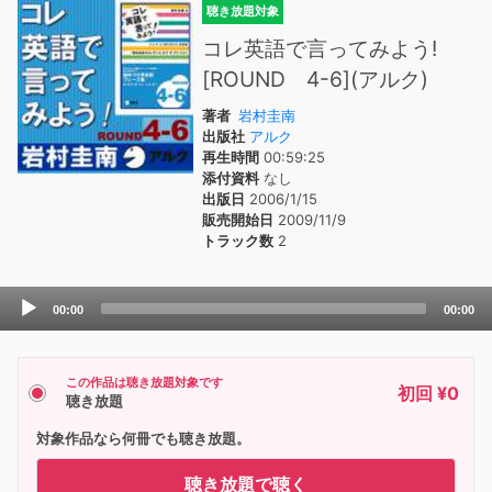
聴き放題対象
コレ英語で言ってみよう!
[ROUND 4-6](アルク)
著者
岩村圭南
出版社
アルク
再生時間
00:59:25
添付資料
なし
出版日
2006/1/15
販売開始日
2009/11/9
トラック数
2
Audio
00:00
00:00
Player
この作品は聴き放題対象です
初回 ¥0
聴き放題
対象作品なら何冊でも聴き放題。
聴き放題で聴く