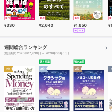
新作
新作
新作
新
¥330
¥2,640
¥1,650
¥
チケット
週間総合ランキング
集計期間 2026年07月30日 ～ 2026年08月05日
聴き放題
聴き放題
1位
2位
3位