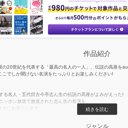
keys
to
incre
or
decre
volum
作品紹介
の20世紀を代表する「最高の名人の一人」、伝説の高座をaudio
ここでしか聞けない名演をたっぷりとお楽しみください!
表する名人・五代目古今亭志ん生の伝説の高座がよみがえった!
にニッポン放送で放送された志ん生の名演を、
ままにお送りします。
和33年5月7日にニッポン放送で放送された「吉原綺談(下)」
ジャンル