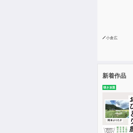
小倉広
新着作品
聴き放題