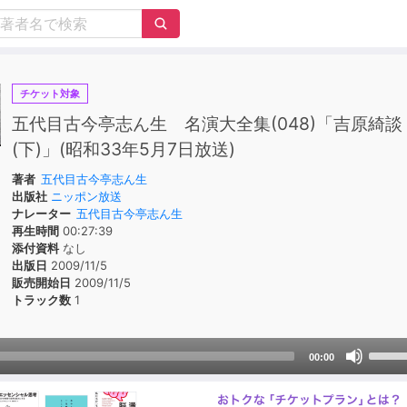
チケット対象
五代目古今亭志ん生 名演大全集(048)「吉原綺談
(下)」(昭和33年5月7日放送)
著者
五代目古今亭志ん生
出版社
ニッポン放送
ナレーター
五代目古今亭志ん生
再生時間
00:27:39
添付資料
なし
出版日
2009/11/5
販売開始日
2009/11/5
トラック数
1
Use
00:00
Up/D
Arrow