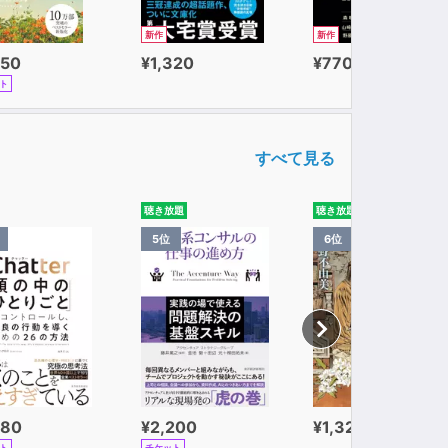
新作
新作
650
¥1,320
¥770
ト
すべて見る
聴き放題
聴き放題
5位
6位
980
¥2,200
¥1,320
ト
チケット