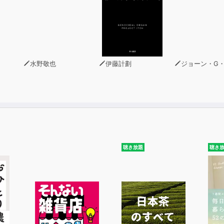
水野敬也
伊藤計劃
ジョーン・G・ロビン
聴き放題
聴き