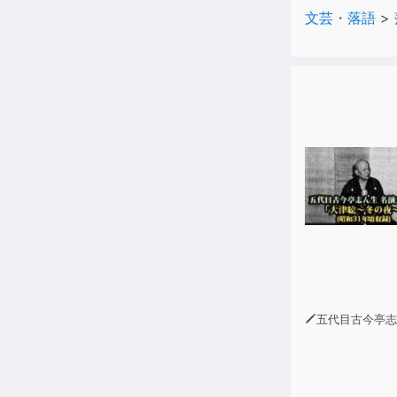
文芸・落語
>
五代目古今亭志