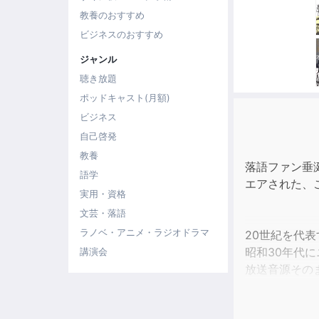
教養のおすすめ
ビジネスのおすすめ
ジャンル
聴き放題
ポッドキャスト(月額)
ビジネス
自己啓発
教養
落語ファン垂涎
語学
エアされた、
実用・資格
文芸・落語
ラノベ・アニメ・ラジオドラマ
20世紀を代
昭和30年代
講演会
放送音源その
収録演目は、昭