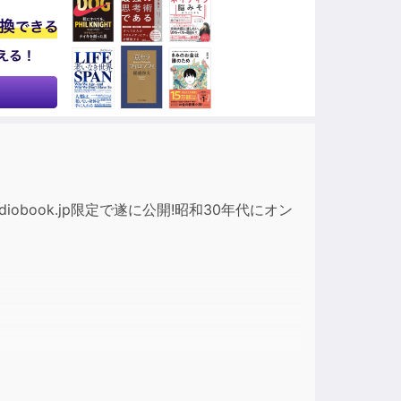
ase
ase
e.
book.jp限定で遂に公開!昭和30年代にオン
。