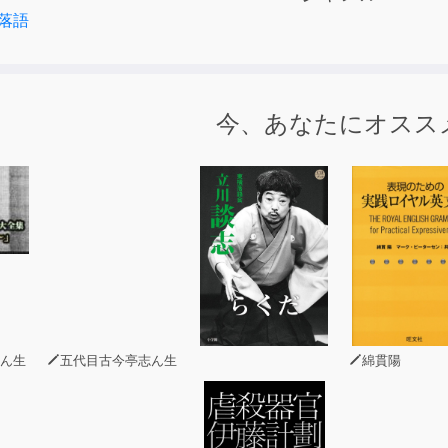
落語
今、あなたにオスス
ん生
五代目古今亭志ん生
綿貫陽