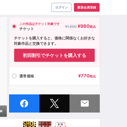
ログイン
新規会員登録
この作品はチケット対象です
¥
980
¥
1,500
税込
チケット
チケットを購入すると、価格に関係なくお好きな
対象作品と交換できます。
初回割引でチケットを購入する
¥
770
通常価格
税込
own