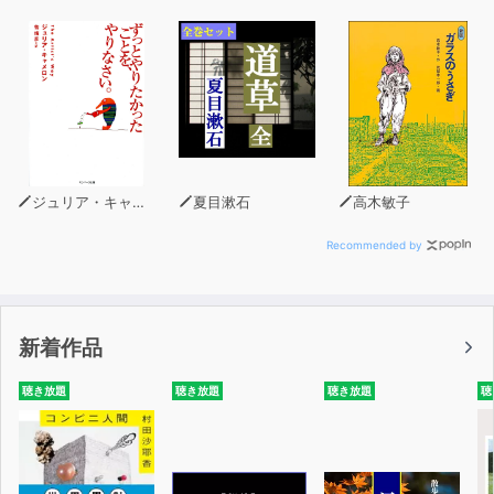
ジュリア・キャメロン
夏目漱石
高木敏子
Recommended by
新着作品
聴き放題
聴き放題
聴き放題
聴