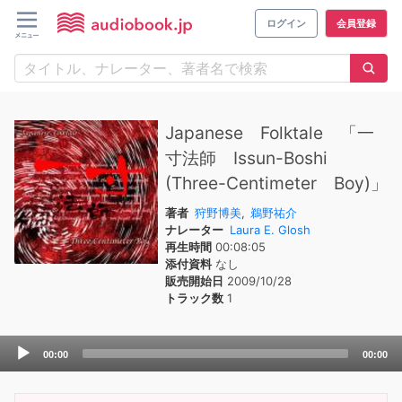
ログイン
会員登録
Japanese Folktale 「一
寸法師 Issun-Boshi
(Three-Centimeter Boy)」
著者
狩野博美
,
鵜野祐介
ナレーター
Laura E. Glosh
再生時間
00:08:05
添付資料
なし
販売開始日
2009/10/28
トラック数
1
Audio
00:00
00:00
Player