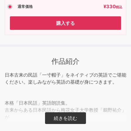
¥
330
通常価格
税込
購入する
作品紹介
日本古来の民話「一寸帽子」をネイティブの英語でご堪能
ください。楽しみながら英語の基礎が身につきます。
本格「日本民話」英語朗読集。
古来からある日本民話から梅花女子大学教授「鵜野祐介」
が
これは聴いて欲しいと言う物語をセレクトし再編集、
朗読者によるネイティブチェックと