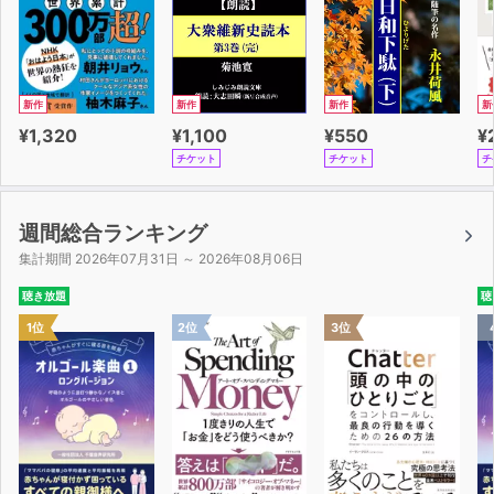
新作
新作
新作
新
¥1,320
¥1,100
¥550
¥
チケット
チケット
チ
週間総合ランキング
集計期間 2026年07月31日 ～ 2026年08月06日
聴き放題
聴
1位
2位
3位