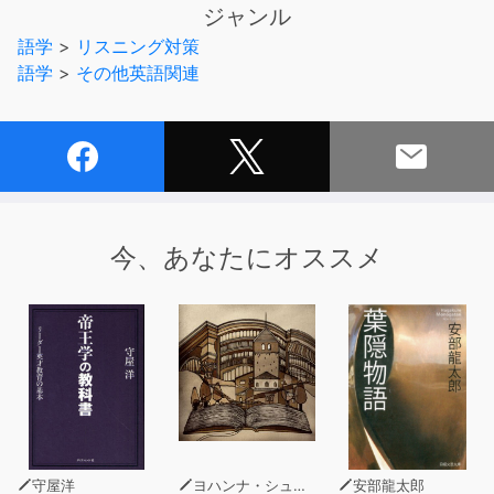
ジャンル
サウンドアートの第一人者「村田尚司」の「音」で
語学
>
リスニング対策
より深みのある日本民話英語朗読集になりました。
語学
>
その他英語関連
是非、日本古来の民話の「語り」をネイティブな英語でご
堪能ください。
日本語訳はこちら→
http://www.multimedia-
sound.jp/SABRINA/minwa
また、ジャケットは新進気鋭のアーティスト「小笠原夕希
子」(
http://www.k4.dion.ne.jp/~duca/
)が担当。
本作の様式美をより際立たせています。
今、あなたにオススメ
守屋洋
ヨハンナ・シュピリ
安部龍太郎