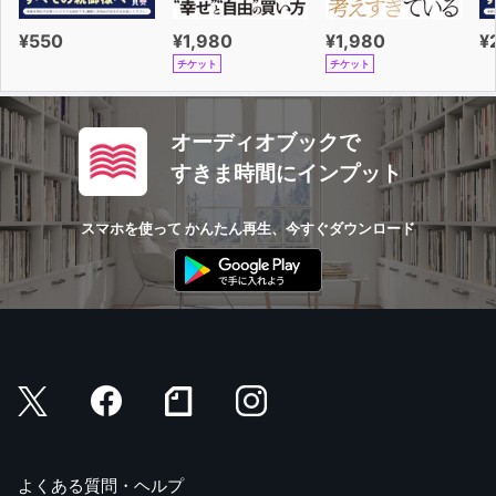
¥550
¥1,980
¥1,980
¥
チケット
チケット
オーディオブックで
すきま時間にインプット
スマホを使って かんたん再生、今すぐダウンロード
よくある質問・ヘルプ