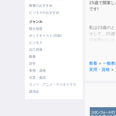
25歳で開業
教養のおすすめ
です!
ビジネスのおすすめ
ジャンル
私は23歳の
聴き放題
そして、25
ポッドキャスト(月額)
12年間がんば
ビジネス
一事業主とし
自己啓発
むしろ大変な
教養
それでも私が
教養
>
一般教
語学
やはりお客様
実用・資格
>
一般の会社員
実用・資格
そう多くない
文芸・落語
こんな社労士
ラノベ・アニメ・ラジオドラマ
※本商品は「女性
講演会
込))をオーディ