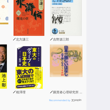
北方謙三
吉野源三郎
相澤理
購買者心理研究所 株式会社モデンナ 顧問 青木幹和
Recommended by