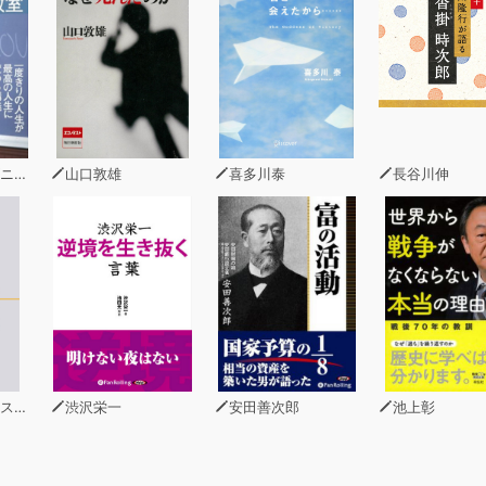
ガル
山口敦雄
喜多川泰
長谷川伸
ィン
渋沢栄一
安田善次郎
池上彰