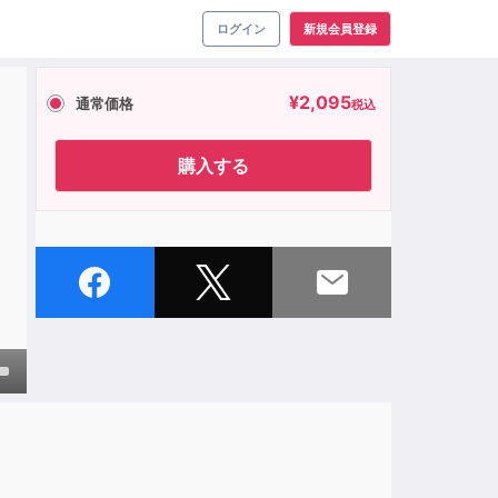
ログイン
新規会員登録
¥
2,095
通常価格
税込
購入する
own
ase