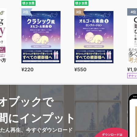
聴き放題
聴き放題
2位
3位
4位
¥220
¥550
¥1,
チケッ
オブックで
間にインプット
んたん再生、今すぐダウンロード