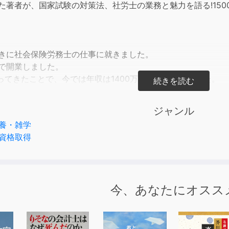
した著者が、国家試験の対策法、社労士の業務と魅力を語る!15
or
decre
volum
ときに社会保険労務士の仕事に就きました。
歳で開業しました。
ってきたことで、今では年収は1400万円ほどになりました。
て事務所を構えるのですから、苦労がまったくないわけではあ
ことだらけです。
ジャンル
この仕事をここまで続けてこられたのは、
養・雑学
から頼りにしてもらえることが嬉しいからです。
資格取得
で、「あなたじゃなければ解決できない。助けてください」と
のではないでしょうか?
の仕事を、あなたは魅力的だと思いませんか?
社労士 年収2000万円をめざす」(同文館出版刊 長沢有紀著 ISBN:978
今、あなたにオスス
オ化したものです。(C)Y.Nagasawa