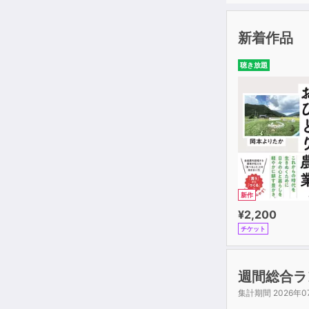
新着作品
聴き放題
新作
¥2,200
チケット
週間総合ラ
集計期間 2026年0