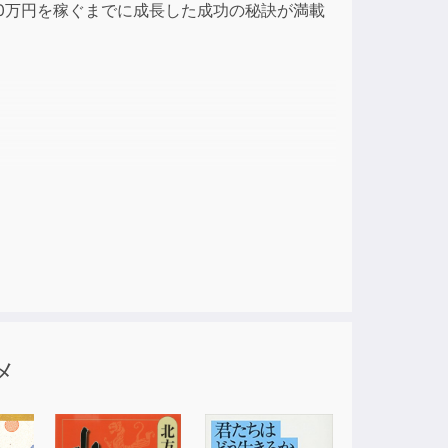
00万円を稼ぐまでに成長した成功の秘訣が満載
ase
e.
りません。
頼られることは、
-4-495-57221-0 224頁 1,470円(税
メ