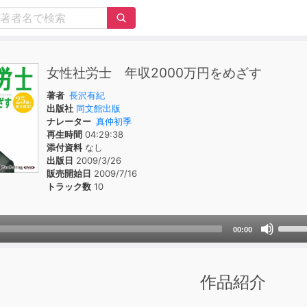
女性社労士 年収2000万円をめざす
著者
長沢有紀
出版社
同文館出版
ナレーター
真仲初季
再生時間
04:29:38
添付資料
なし
出版日
2009/3/26
販売開始日
2009/7/16
トラック数
10
Use
00:00
Up/D
Arrow
keys
作品紹介
to
incre