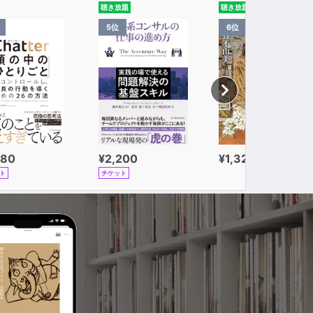
聴き放題
聴き放題
5位
6位
980
¥2,200
¥1,320
ト
チケット