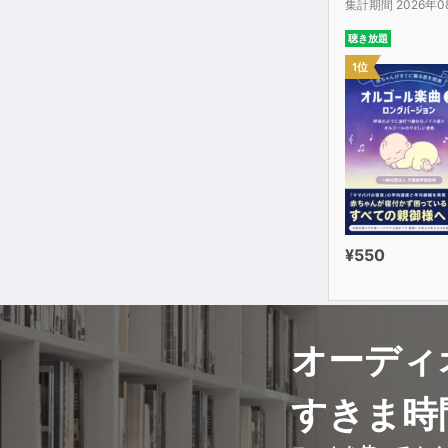
集計期間 2026年0
聴き放題
1位
¥550
オーディ
すきま時