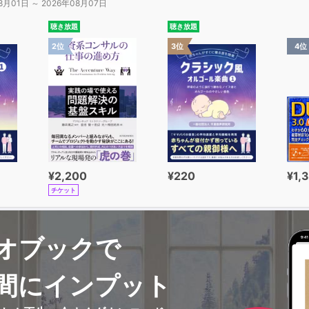
8月01日 ～ 2026年08月07日
聴き放題
聴き放題
2位
3位
4位
¥2,200
¥220
¥1,
チケット
オブックで
間にインプット