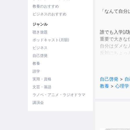
教養のおすすめ
「なんて自分
ビジネスのおすすめ
ジャンル
誰でも入学試
聴き放題
重要で大きな
ポッドキャスト(月額)
自分はダメな
ビジネス
反対にちょっ
自己啓発
人間には両面
教養
しかし、若い
語学
自分は「ダメ
自己啓発
>
自
実用・資格
著者の浜口さ
教養
>
心理学
文芸・落語
しかし、或る
「ダメだと思
ラノベ・アニメ・ラジオドラマ
「自分もダメ
講演会
誰もが抱きが
著者の熱い想
※本商品は『「ダ
頁 1,365円(