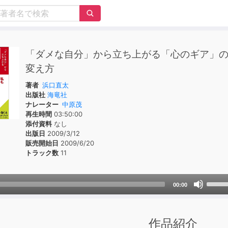
「ダメな自分」から立ち上がる「心のギア」
変え方
著者
浜口直太
出版社
海竜社
ナレーター
中原茂
再生時間
03:50:00
添付資料
なし
出版日
2009/3/12
販売開始日
2009/6/20
トラック数
11
Use
00:00
Up/D
Arrow
keys
作品紹介