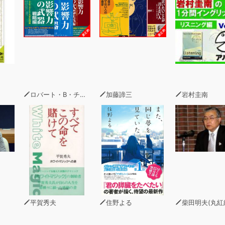
ロバート・B・チャルディーニ
加藤諦三
岩村圭南
平賀秀夫
住野よる
柴田明夫(丸紅経済研究