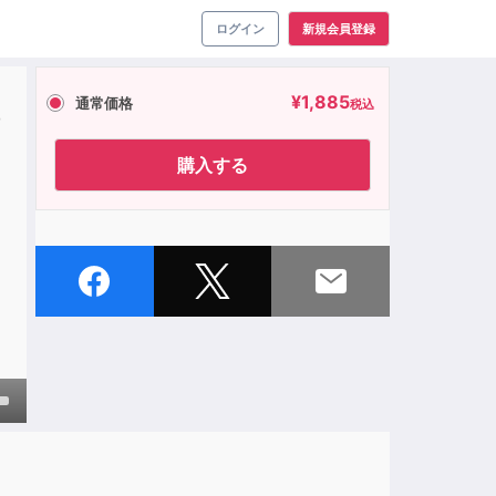
ログイン
新規会員登録
¥
1,885
通常価格
税込
の
購入する
own