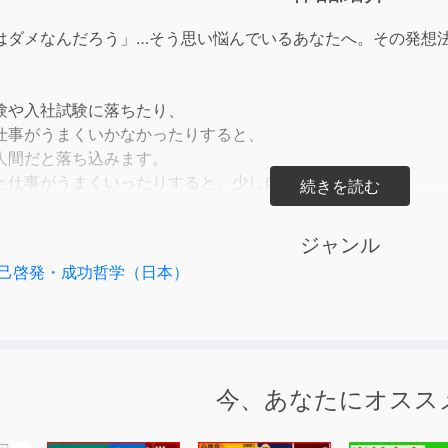
to
incre
はダメなんだろう」…そう思い悩んでいるあなたへ。その発想法
or
decre
volum
験や入社試験に落ちたり、
仕事がうまくいかなかったりすると、
人間だと落ち込みます。
と仕事がうまくいったりすると、少し自惚れたり……。
性があります。
ときは、どちらかといえば成功体験より失敗体験のほうが多く
ジャンル
人間だ」と思い込みがちです。
己啓発・成功哲学（日本）
んも若いときは、「自分はダメ人間だ」と思い込んでいました
人生の大先輩の一言がきっかけで、ネガティブな思い込みをポ
うことはダメじゃない。むしろいいことだ」と心のギアチェン
人間だった」と語る浜口さんだからこそ、「ダメだ」と落ち込
ちなネガティブな思いをポジティブな発想にギアチェンジさせ
今、あなたにオスス
いが読者・聴者の心を芯から鼓舞すること請け合いです。
メな自分」から立ち上がる「心のギア」の変え方』(海竜社刊 浜口直太著 
税込))をオーディオ化したものです。(C)2007、Naota Hamaguc