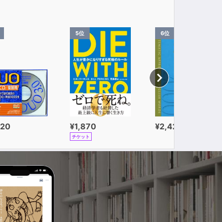
5位
6位
320
¥1,870
¥2,420
チケット