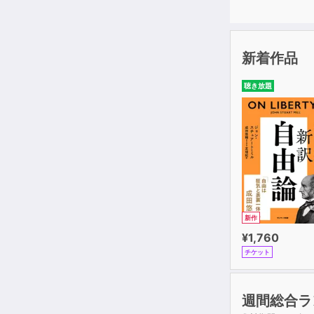
新着作品
聴き放題
新作
¥1,760
チケット
週間総合ラ