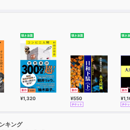
聴き放題
聴き放題
聴き
新作
新作
新作
¥1,320
¥550
¥1,
チケット
チケッ
ンキング