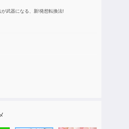
ase
が武器になる、新!発想転換法!
ase
e.
、
。
ジティブに発想転換、
ジをします。
むあなたの気持ちがよくわかる。
る、気づきのヒントが満載です。
メ
ISBN:978-4-7593-0962-1 195
hi