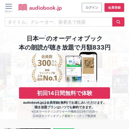
ログイン
会員登録
※
日本一
のオーディオブック
本の朗読が聴き放題で月額833円
初回14日間無料で体験
audiobook.jpは会員登録(無料)でお楽しみいただけます。
聴き放題プランはいつでも解約できます。
※日本マーケティングリサーチ機構2023年11月調べ
日本語オーディオブック書籍ラインナップ数調査