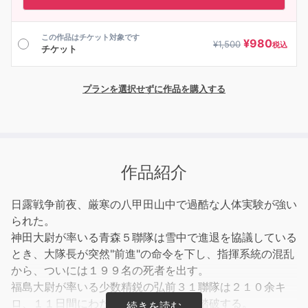
この作品はチケット対象です
¥
980
¥
1,500
税込
チケット
プランを選択せずに作品を購入する
作品紹介
日露戦争前夜、厳寒の八甲田山中で過酷な人体実験が強い
られた。
神田大尉が率いる青森５聯隊は雪中で進退を協議している
とき、大隊長が突然"前進"の命令を下し、指揮系統の混乱
から、ついには１９９名の死者を出す。
福島大尉が率いる少数精鋭の弘前３１聯隊は２１０余キ
ロ、１１日間にわたる全工程を完全に踏破する。