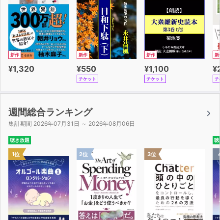
新作
新作
新作
新
¥1,320
¥550
¥1,100
¥
チケット
チケット
チ
週間総合ランキング
集計期間 2026年07月31日 ～ 2026年08月06日
聴き放題
聴
1位
2位
3位