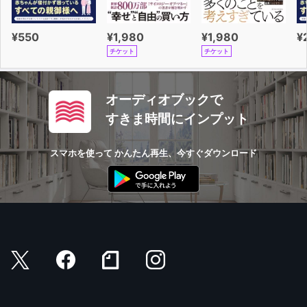
¥550
¥1,980
¥1,980
¥
チケット
チケット
オーディオブックで
すきま時間にインプット
スマホを使って かんたん再生、今すぐダウンロード