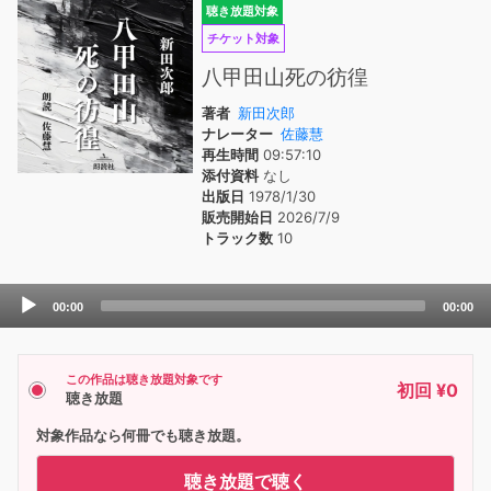
聴き放題対象
チケット対象
八甲田山死の彷徨
著者
新田次郎
ナレーター
佐藤慧
再生時間
09:57:10
添付資料
なし
出版日
1978/1/30
販売開始日
2026/7/9
トラック数
10
Audio
00:00
00:00
Player
この作品は聴き放題対象です
初回 ¥0
聴き放題
対象作品なら何冊でも聴き放題。
聴き放題で聴く