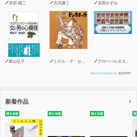
赤羽 雄二
北方謙三
吉田かずお
東山弘子
ミゲル・デ・セルバンテス
グローバルタスクフォース(著)
Recommended by
新着作品
聴き放題
聴き放題
聴き放題
聴