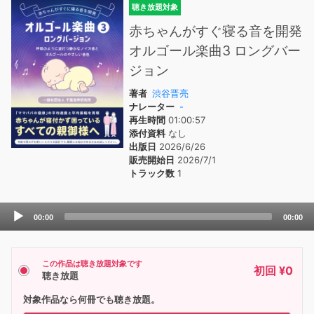
聴き放題対象
赤ちゃんがすぐ寝る音を開発
オルゴール楽曲3 ロングバー
ジョン
著者
渋谷晋亮
ナレーター
-
再生時間
01:00:57
添付資料
なし
出版日
2026/6/26
販売開始日
2026/7/1
トラック数
1
Audio
00:00
00:00
Player
この作品は聴き放題対象です
初回 ¥0
聴き放題
対象作品なら何冊でも聴き放題。