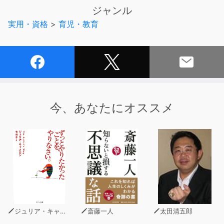
ズ音と オルゴールのやさしい音色で、赤ちゃんの睡眠を
ジャンル
誘います。
実用・資格
>
育児・教育
楽曲は年齢を問わずお使いいただける設計なので、睡眠に
お悩みがある方はぜひお試しください。
【重要】効果的な音量設定についてのご注意
楽曲のオルゴールの背景には、うっすらとノイズが織り交
ぜられています。このノイズの「音量ゆらぎ」は、「マ
マ・パパの寝息」の平均速度と平均振幅を再現したもので
今、あなたにオススメ
す。 そのため、このノイズがお父様・お母様の実際の
「寝息」と同じくらいの音量になるように設定してご使用
ください。あまり音量が大きいと赤ちゃんが驚いてしまう
恐れがありますので、ご注意のうえお役立てください。
■ 楽曲のクレジットおよびご使用上の注意点
本楽曲の著作権は「一般社団法人 千葉音声研究所（千葉
市）」に帰属します。
著作：一般社団法人 千葉音声研究所（千葉市）
ジュリア・キャメロン
斎藤一人
太田清五郎
作曲：一般社団法人 千葉音声研究所（千葉市） 楽理研究