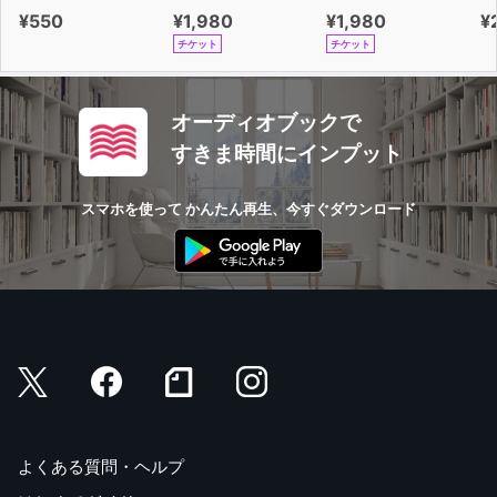
¥550
¥1,980
¥1,980
¥
チケット
チケット
オーディオブックで
すきま時間にインプット
スマホを使って かんたん再生、今すぐダウンロード
よくある質問・ヘルプ