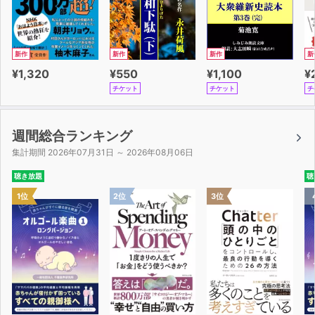
新作
新作
新作
新
¥1,320
¥550
¥1,100
¥
チケット
チケット
チ
週間総合ランキング
集計期間 2026年07月31日 ～ 2026年08月06日
聴き放題
聴
1位
2位
3位