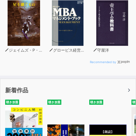
主幹 渋谷晋亮
※全ての赤ちゃんに効果があるとは限りません。
※ダウンロード後に販売する行為は認められておりませ
ん。個人・法人問わず、当該楽曲を利益目的で使用される
場合は、事前に一般社団法人 千葉音声研究所のお問い合
わせフォームよりご相談ください。
ジェイムズ・P・ホーガン
グロービス経営大学院
守屋洋
Recommended by
新着作品
聴き放題
聴き放題
聴き放題
聴