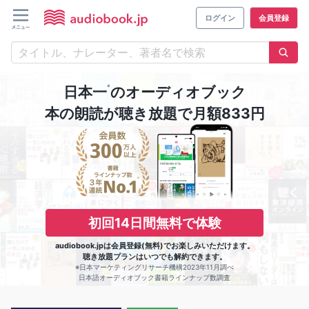
ログイン
会員登録
※
日本一
のオーディオブック
本の朗読が聴き放題で月額833円
初回14日間無料で体験
audiobook.jpは会員登録(無料)でお楽しみいただけます。
聴き放題プランはいつでも解約できます。
※日本マーケティングリサーチ機構2023年11月調べ
日本語オーディオブック書籍ラインナップ数調査