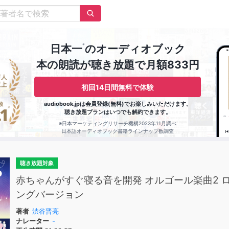
※
日本一
のオーディオブック
本の朗読が聴き放題で月額833円
初回14日間無料で体験
audiobook.jpは会員登録(無料)でお楽しみいただけます。
聴き放題プランはいつでも解約できます。
※日本マーケティングリサーチ機構2023年11月調べ
日本語オーディオブック書籍ラインナップ数調査
聴き放題対象
赤ちゃんがすぐ寝る音を開発 オルゴール楽曲2 
ングバージョン
著者
渋谷晋亮
ナレーター
-