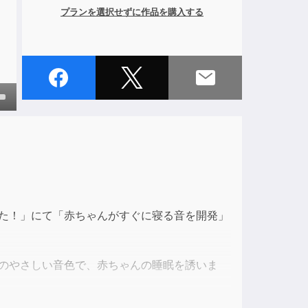
プランを選択せずに作品を購入する
own
ase
ase
みた！」にて「赤ちゃんがすぐに寝る音を開発」
e.
ルのやさしい音色で、赤ちゃんの睡眠を誘いま
ぜひお試しください。