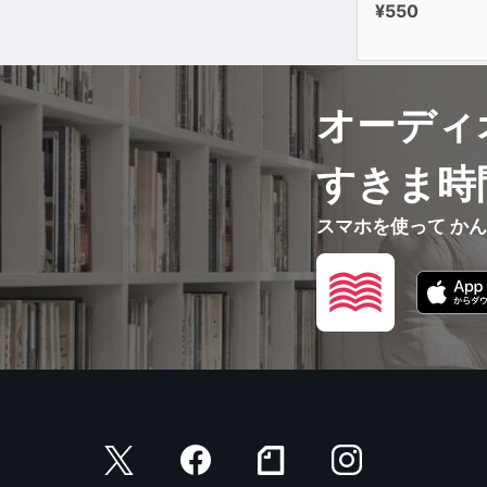
¥550
オーディ
すきま時
スマホを使って か