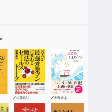
このノイズの「音量ゆらぎ」は、「ママ・パパ
ズがお父様・お母様の実際の「寝息」と同じくら
ゃんが驚いてしまう恐れがありますので、ご注
メ
。
ず、当該楽曲を利益目的で使用される場合は、
さい。
佐藤昌弘
大野靖志