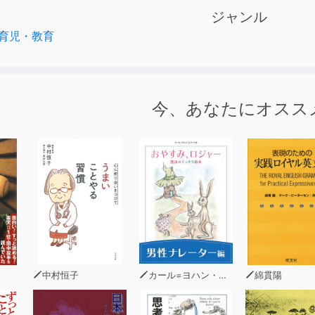
ジャンル
的な音量設定についてのご注意
育児・教育
ールの背景には、うっすらとノイズが織り交ぜられています。
均速度と平均振幅を再現したものです。 そのため、このノイ
るように設定してご使用ください。あまり音量が大きいと赤ち
立てください。
今、あなたにオスス
レジットおよびご使用上の注意点
権は「一般社団法人 千葉音声研究所（千葉市）」に帰属します
団法人 千葉音声研究所（千葉市）
団法人 千葉音声研究所（千葉市） 楽理研究主幹 渋谷晋亮
ゃんに効果があるとは限りません。
ド後に販売する行為は認められておりません。個人・法人問わ
団法人 千葉音声研究所のお問い合わせフォームよりご相談くだ
中村恒子
カール=ヨハン・エリーン
綿貫陽