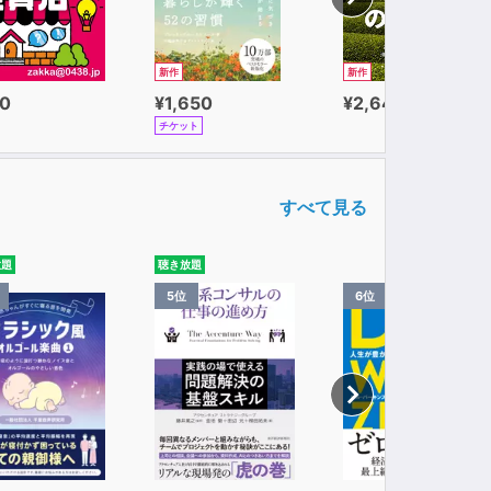
新作
新作
0
¥1,650
¥2,640
チケット
すべて見る
放題
聴き放題
5位
6位