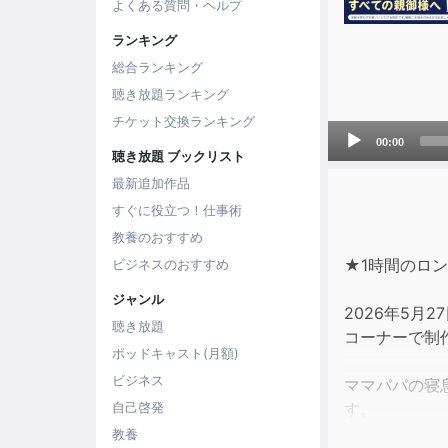
よくある質問・ヘルプ
ランキング
総合ランキング
聴き放題ランキング
チケット交換ランキング
Audio
00:00
Player
聴き放題 ブックリスト
最新追加作品
すぐに役立つ！仕事術
教養のおすすめ
★1時間のロ
ビジネスのおすすめ
ジャンル
2026年5
聴き放題
コーナーで制
ポッドキャスト(月額)
ビジネス
ママパパの寝
す。
自己啓発
楽曲は年齢を
教養