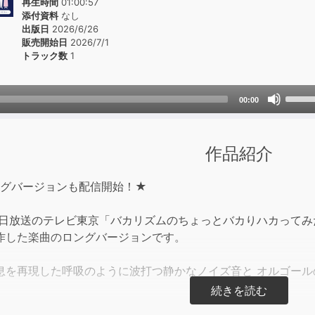
再生時間
01:00:57
添付資料
なし
出版日
2026/6/26
販売開始日
2026/7/1
トラック数
1
Use
00:00
Up/D
Arrow
keys
作品紹介
to
incre
ングバージョンも配信開始！★
or
decre
月27日放送のテレビ東京「バカリズムのちょっとバカりハカって
volum
作した楽曲のロングバージョンです。
息を再現した呼吸のように波打つ静かなノイズ音と オルゴー
問わずお使いいただける設計なので、睡眠にお悩みがある方は