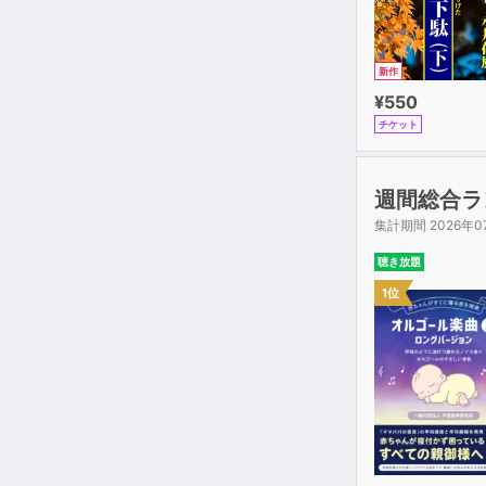
新作
¥550
チケット
週間総合ラ
集計期間 2026年0
聴き放題
1位