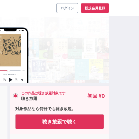
ログイン
新規会員登録
この作品は聴き放題対象です
初回 ¥0
聴き放題
ロ
対象作品なら何冊でも聴き放題。
聴き放題で聴く