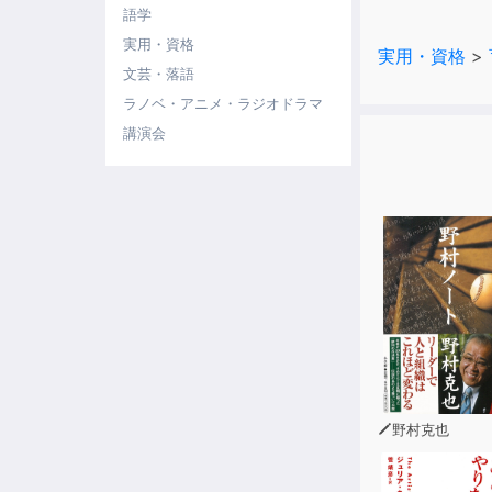
語学
【重要】効果
実用・資格
実用・資格
>
楽曲のオルゴ
文芸・落語
の寝息」の平
ラノベ・アニメ・ラジオドラマ
いの音量にな
講演会
意のうえお役
■ 楽曲のク
本楽曲の著作
著作：一般社
作曲：一般社
※全ての赤ち
※ダウンロー
事前に一般社
野村克也