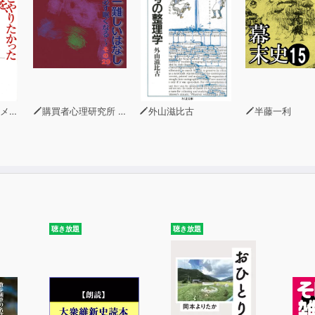
ロン
購買者心理研究所 株式会社モデンナ 顧問 青木幹和
外山滋比古
半藤一利
聴き放題
聴き放題