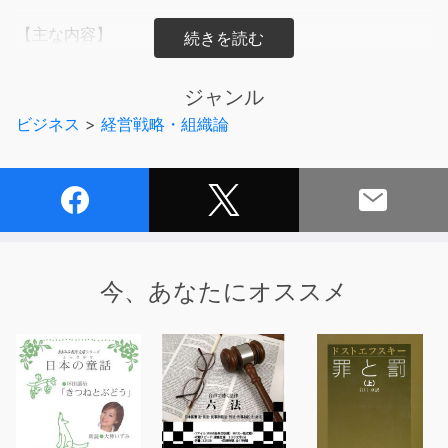
【主な内容】
ＩＮＴＲＯＤＵＣＴＩＯＮ 戦略策定の現場へようこそ
ＣＨＡＰＴＥＲ１ 戦略策定の現場で駆け引きが生じる理
ジャンル
由
ビジネス
>
経営戦略・組織論
ＣＨＡＰＴＥＲ２ 戦略策定の現場を開かれたものにする
ためには
ＣＨＡＰＴＥＲ３ ホッケースティックという理想、ヘア
リーバックという現実
ＣＨＡＰＴＥＲ４ 成功確率はどれくらいか？
ＣＨＡＰＴＥＲ５ ホッケースティックを現実のものにす
るには
今、あなたにオススメ
ＣＨＡＰＴＥＲ６ 変化の兆しを見極めるには
ＣＨＡＰＴＥＲ７ 〝大胆施策〟を正しく実行に移すには
ＣＨＡＰＴＥＲ８ 戦略ポテンシャルを発揮するための８
つのシフトチェンジ
ＥＰＩＬＯＧＵＥ 戦略策定の現場の新しいあり方
謝辞
補遺