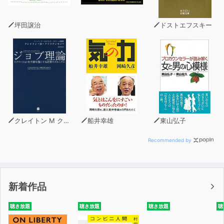
坪田譲治
ドストエフスキー
クレイトン M クリステンセン
船井幸雄
東山弘子
Recommended by
新着作品
聴き放題
聴き放題
聴き放題
聴