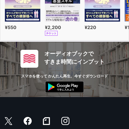
¥550
¥2,200
¥220
¥
チケット
オーディオブックで
すきま時間にインプット
スマホを使って かんたん再生、今すぐダウンロード