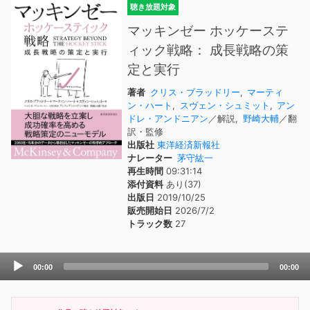
聴き放題対象
マッキンゼー ホッケーステ
ィック戦略： 成長戦略の策
定と実行
著者
クリス・ブラッドリー
,
マーティ
ン・ハート
,
スヴェン・シュミット
,
アン
ドレ・アンドニアン
／解説,
野崎大輔
／翻
訳・監修
出版社
東洋経済新報社
ナレーター
茅守紘一
再生時間
09:31:14
添付資料
あり(37)
出版日
2019/10/25
販売開始日
2026/7/2
トラック数
27
Audio
00:00
00:00
Player