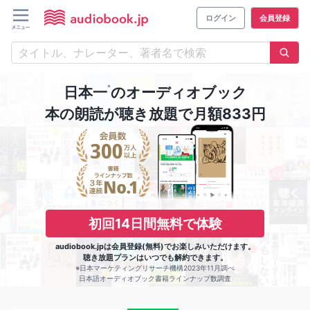
ログイン
会員登録
※
日本一
のオーディオブック
本の朗読が聴き放題で月額833円
初回14日間無料で体験
audiobook.jpは会員登録(無料)でお楽しみいただけます。
聴き放題プランはいつでも解約できます。
※日本マーケティングリサーチ機構2023年11月調べ
日本語オーディオブック書籍ラインナップ数調査