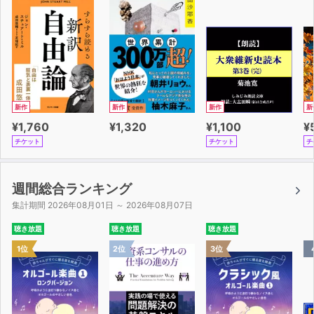
新作
新作
新作
新
¥1,760
¥1,320
¥1,100
¥
チケット
チケット
チ
週間総合ランキング
集計期間 2026年08月01日 ～ 2026年08月07日
聴き放題
聴き放題
聴き放題
1位
2位
3位