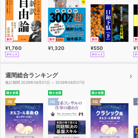
新作
新作
新作
新
¥1,760
¥1,320
¥550
¥
チケット
チケット
チ
週間総合ランキング
集計期間 2026年08月01日 ～ 2026年08月07日
聴き放題
聴き放題
聴き放題
1位
2位
3位