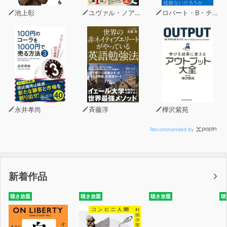
池上彰
ユヴァル・ノア・ハラリ
ロバート・B・チャルディーニ
永井孝尚
斉藤淳
樺沢紫苑
Recommended by
新着作品
聴き放題
聴き放題
聴き放題
聴