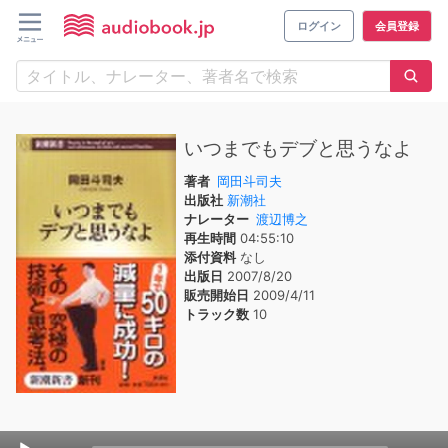
ログイン
会員登録
いつまでもデブと思うなよ
著者
岡田斗司夫
出版社
新潮社
ナレーター
渡辺博之
再生時間
04:55:10
添付資料
なし
出版日
2007/8/20
販売開始日
2009/4/11
トラック数
10
Audio