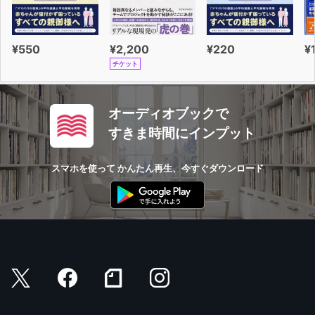
¥550
¥2,200
¥220
¥
チケット
オーディオブックで
すきま時間にインプット
スマホを使って かんたん再生、今すぐダウンロード