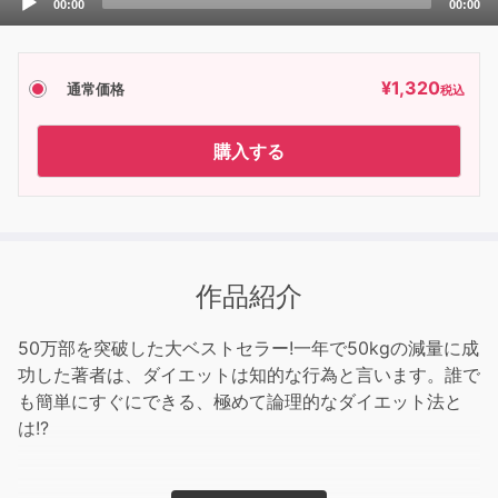
00:00
00:00
Player
¥
1,320
通常価格
税込
購入する
作品紹介
50万部を突破した大ベストセラー!一年で50kgの減量に成
功した著者は、ダイエットは知的な行為と言います。誰で
も簡単にすぐにできる、極めて論理的なダイエット法と
は!?