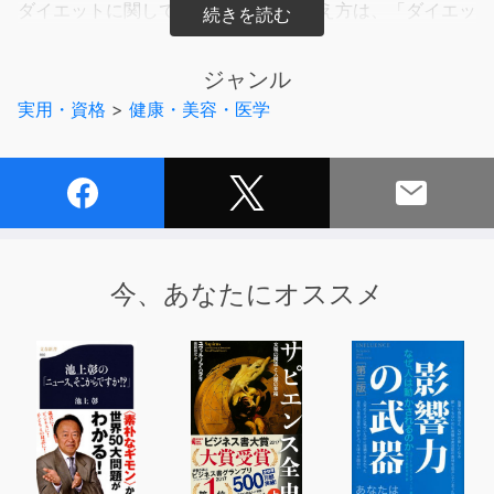
ダイエットに関して、最も間違った考え方は、「ダイエッ
トは辛い」というイメージです。
何もかも我慢しないとやせられない?
ジャンル
それは、ウソです。
実用・資格
>
健康・美容・医学
ここで紹介されているダイエットに必要なのは、メモとペ
ンだけ。
大切なのは楽しく続けられることです。
どんどんやせていく自分、生まれ変わって仕事や私生活を
充実させている自分を思い描いてみてください。
今、あなたにオススメ
本書を読んで、順に実行すれば、間違いなくそれを現実の
ものにできるでしょう。
1年間でなんと50キロの減量に成功した岡田斗司夫氏が、
自身の体験を元に教えます!