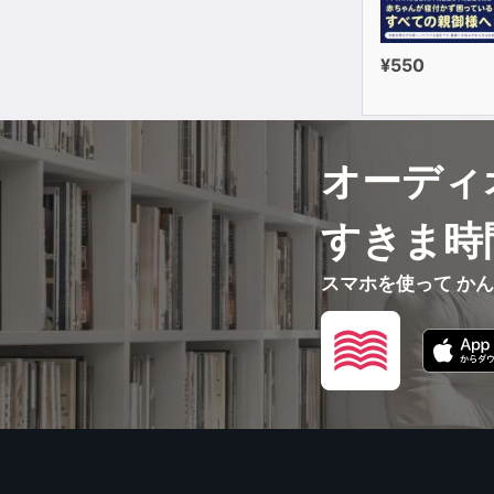
¥550
オーディ
すきま時
スマホを使って か