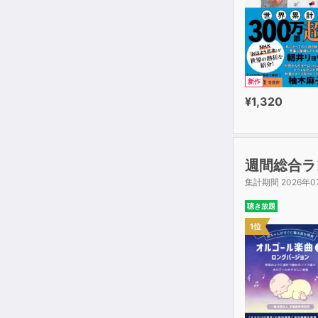
新作
¥1,320
週間総合ラ
集計期間 2026年0
聴き放題
1位