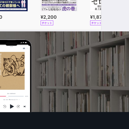
0
¥2,200
¥1,870
チケット
チケット