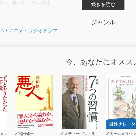
夜の、甘い罰』寺村拓也
女性版も公開中！
ジャンル
ベ・アニメ・ラジオドラマ
良居亜土
ナナオリン
STAR
アイデアフラッド合同会社
今、あなたにオスス
ロン
吉田修一
スティーブン・R・コヴィー
カール=ヨハン・エリ