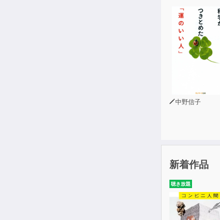
中野信子
新着作品
聴き放題