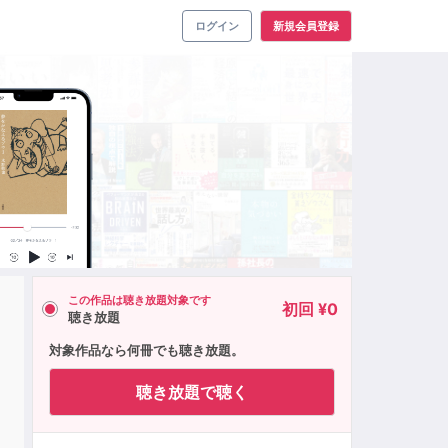
ログイン
新規会員登録
この作品は聴き放題対象です
初回 ¥0
聴き放題
対象作品なら何冊でも聴き放題。
聴き放題で聴く