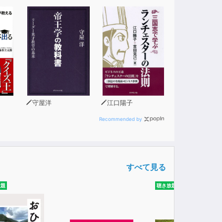
守屋洋
江口陽子
Recommended by
すべて見る
放題
聴き放題