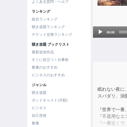
よくある質問・ヘルプ
ランキング
総合ランキング
聴き放題ランキング
Audio
00:00
チケット交換ランキング
Player
聴き放題 ブックリスト
最新追加作品
すぐに役立つ！仕事術
教養のおすすめ
ビジネスのおすすめ
ジャンル
眠れない夜に
聴き放題
スパダリ、溺
ポッドキャスト(月額)
ビジネス
『世界で一番
自己啓発
『不器用なエ
『一番近くで
教養