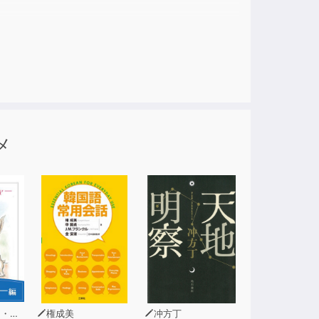
メ
ーン
権成美
冲方丁