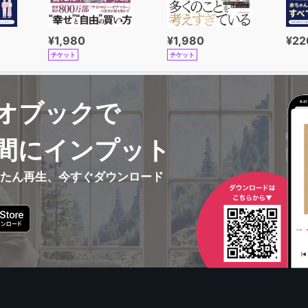
¥1,980
¥1,980
¥22
チケット
チケット
オブックで
間にインプット
んたん再生、今すぐダウンロード