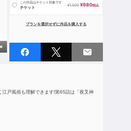
この作品はチケット対象です
¥
980
¥
1,500
税込
チケット
プランを選択せずに作品を購入する
own
ase
江戸風俗も理解できます!第65話は「夜叉神
ase
e.