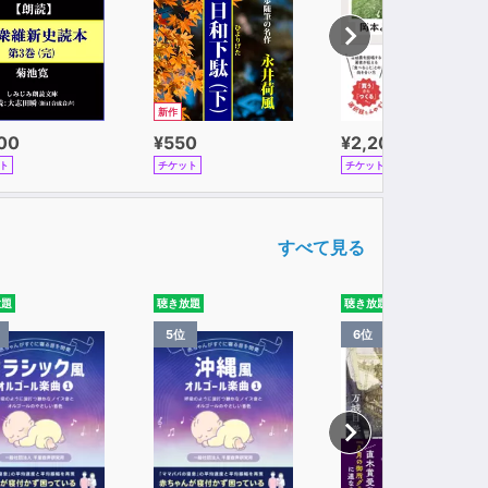
新作
100
¥550
¥2,200
ト
チケット
チケット
すべて見る
放題
聴き放題
聴き放題
5位
6位