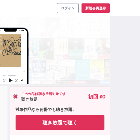
ログイン
新規会員登録
この作品は聴き放題対象です
初回 ¥0
聴き放題
対象作品なら何冊でも聴き放題。
聴き放題で聴く