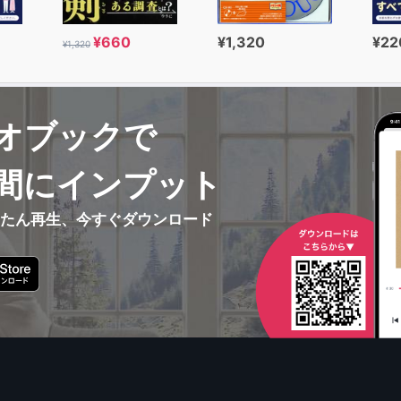
¥660
¥1,320
¥22
¥1,320
オブックで
間にインプット
んたん再生、今すぐダウンロード