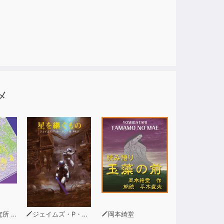
メ
問 青木幹和
ジェイムズ・P・ホーガン
岡本綺堂