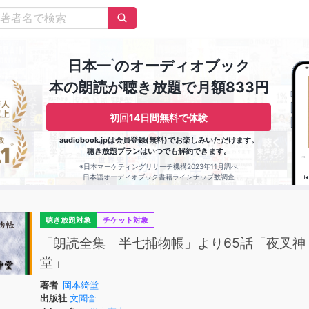
※
日本一
のオーディオブック
本の朗読が聴き放題で月額833円
初回14日間無料で体験
audiobook.jpは会員登録(無料)でお楽しみいただけます。
聴き放題プランはいつでも解約できます。
※日本マーケティングリサーチ機構2023年11月調べ
日本語オーディオブック書籍ラインナップ数調査
聴き放題対象
チケット対象
「朗読全集 半七捕物帳」より65話「夜叉神
堂」
著者
岡本綺堂
出版社
文聞舎