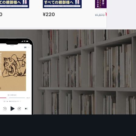
0
¥220
¥935
¥1,870