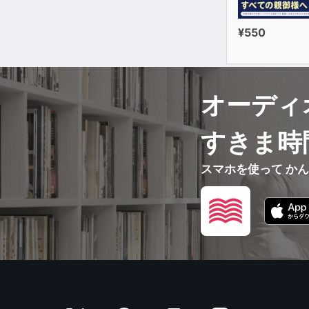
¥550
オーディ
すきま時
スマホを使って か