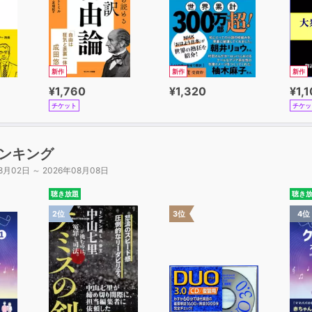
新作
新作
新作
¥1,760
¥1,320
¥1,
チケット
チケッ
ンキング
8月02日 ～ 2026年08月08日
聴き放題
聴き
2位
3位
4位