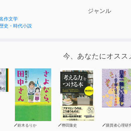
ジャンル
名作文学
歴史・時代小説
今、あなたにオスス
鈴木るりか
轡田隆史
購買者心理研究所 株式会社モデンナ 顧