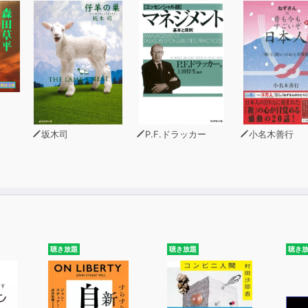
坂木司
P.F.ドラッカー
小名木善行
聴き放題
聴き放題
聴き