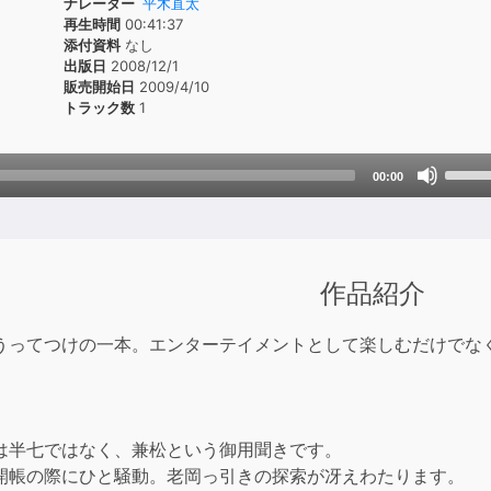
ナレーター
平木直太
再生時間
00:41:37
添付資料
なし
出版日
2008/12/1
販売開始日
2009/4/10
トラック数
1
Use
00:00
Up/D
Arrow
keys
to
作品紹介
incre
or
うってつけの一本。エンターテイメントとして楽しむだけでなく
decre
volum
は半七ではなく、兼松という御用聞きです。
開帳の際にひと騒動。老岡っ引きの探索が冴えわたります。