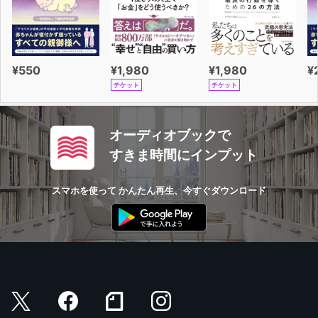
効なテクニックはあるのだろうか。クロスはすべてではな
いにしても、これらの疑問に対する答えを見つけた」
――『ガーディアン』
¥550
¥1,980
¥1,980
¥
「軽妙さとウィットをもって、脳とその働きや、私たちの
チケット
チケット
しばし執拗なおしゃべりをどうすれば静められるかについ
て、容易に理解できる作品をものにしている」
――『USAトゥデイ』
オーディオブックで
すきま時間にインプット
「沈黙のうちに私たちが自分自身と交わす会話を通して、
ポジティブ思考やネガティブ思考を操る私たちの力を検証
スマホを使って かんたん再生、今すぐダウンロード
し、最高の自分を受け入れるための、私たちがすでにもっ
ている驚くべき力を検証する」
――CNN
アマゾン・ベスト・ノンフィクション・ブック・オブ・
2021