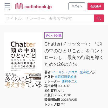
ログイン
会員登録
チケット対象
Chatter(チャッター)： 「頭
の中のひとりごと」をコント
ロールし、最良の行動を導く
ための26の方法
著者
イーサン・クロス
,
鬼澤忍
／訳
出版社
東洋経済新報社
ナレーター
西村不二人
再生時間
10:14:17
添付資料
なし
出版日
2022/11/18
販売開始日
2026/6/25
トラック数
27