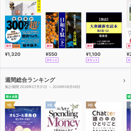
「本書でクロスは、私たちの内なる声がなぜ必要不可欠な
のか、そしてどうすればその声を使いこなすことができる
のかを明らかにする。緊急性が高く、明晰で、説得力のあ
る本書は、世界が今必要としている、画期的で変革的な書
である」
――スーザン・ケイン（『内向型人間の時代』）
新作
新作
新作
新
「私たちが何者であり、何を考えているのかを気づかせて
¥1,320
¥550
¥1,100
¥
くれる私たちの内なる声には、なにか深く神秘的で、素晴
チケット
チケット
チ
らしいものが秘められている。クロスはこの声をどのよう
に管理し、コントロールするのかについて、すばらしいア
イデアを持っている」
週間総合ランキング
――『ニューヨーカー』
集計期間 2026年07月31日 ～ 2026年08月06日
聴き放題
聴
「重要な作品である」
1位
2位
3位
――『ウォール・ストリート・ジャーナル』
「自分自身とのコミュニケーションに、正しい方法や間違
った方法はあるのだろうか。内なる声が大きすぎる人に有