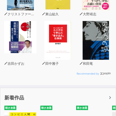
では、どうしたらこの「チャッター」を制御し、より良
い人生を送ることができるのだろうか？
クリストファー・マクドゥーガル
東山紘久
大野靖志
世界的な心理学者が提示する、「チャッター」をコント
ロールするための、誰もが使える26のツール。
各界著名人、各紙誌絶賛！
「新鮮で刺激的な、人間の本質についての考え方を変える
画期的な名著。すべての人の必読書だ」
――アンジェラ・ダックワース（『やり抜く力』）
吉田かずお
田中雅子
和田竜
「本書はあなたの人生で最も重要な会話、つまり、自分自
Recommended by
身との会話を、根本的に変えるであろう」
――アダム・グラント（『THINK AGAIN』）
新着作品
「実に説得力のある、価値のある本だ」
――キャロル・ドゥエック（『マインドセット』）
聴き放題
聴き放題
聴き放題
聴