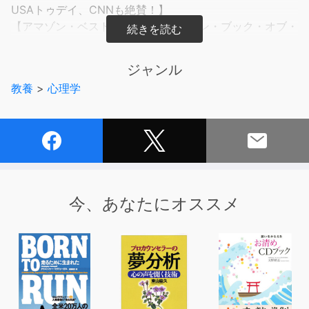
USAトゥデイ、CNNも絶賛！】
【アマゾン・ベスト・ノンフィクション・ブック・オブ・
2021】
★「頭の中のひとりごと」をコントロールして、あらゆ
ジャンル
るシーンで「最高の力」を発揮する方法とは？
教養
>
心理学
★集中力、判断力、創造力が高まる！
★最先端の心理学・神経科学に基づく、誰もが使える科
学的テクニックを一挙紹介
「なぜ昨日はあんなことを言ってしまったのか」「明日の
プレゼンはうまくいくだろうか」
私たちはつねに頭のなかで、自分自身と話をしている。
今、あなたにオススメ
このような声は、過去から学び、未来への計画を立て、
自分が何者かを知るために不可欠な、進化がもたらした人
類ならではの能力だ。
しかし、ときとして、この「頭の中のひとりごと（チャ
ッター）」は、暴走し、私たちの思考を乗っ取ってしま
う。その結果、私たちは「考えすぎ」に陥り、ストレスに
飲み込まれ、集中力を失い、正しい判断ができなくなる。