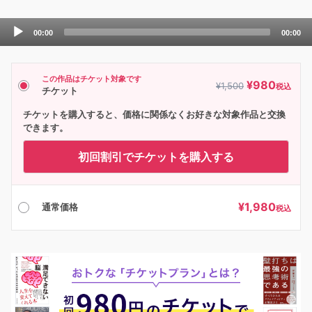
Audio
00:00
00:00
Player
この作品はチケット対象です
¥
980
¥
1,500
税込
チケット
チケットを購入すると、価格に関係なくお好きな対象作品と交換
できます。
初回割引でチケットを購入する
¥
1,980
通常価格
税込