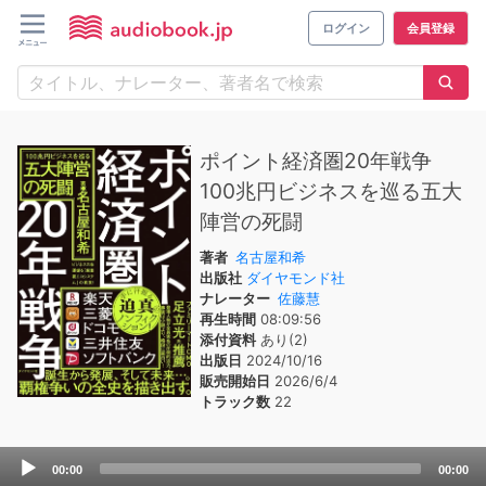
ログイン
会員登録
ポイント経済圏20年戦争
100兆円ビジネスを巡る五大
陣営の死闘
著者
名古屋和希
出版社
ダイヤモンド社
ナレーター
佐藤慧
再生時間
08:09:56
添付資料
あり(2)
出版日
2024/10/16
販売開始日
2026/6/4
トラック数
22
Audio
00:00
00:00
Player