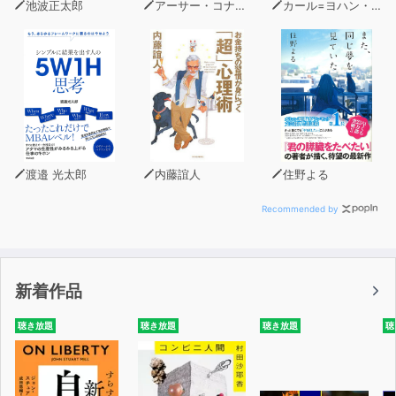
池波正太郎
アーサー・コナン・ドイル
カール=ヨハン・エリーン
第五章 新たな経済圏の胎動
創業者との同床異夢/電撃辞令でアパレル業に/「古巣」と
の全面対決へ/対「囲い込み」で活路/上新電機で生まれた
妙案
第六章 Ｔポイント vs 楽天
ENEOS「10年戦争」/アルペンの深謀遠慮/ファミマ独占
を崩せ/楽天と伊藤忠のトップ会談/孫正義のファミマ買収
渡邉 光太郎
内藤誼人
住野よる
計画
Recommended by
第七章 楽天経済圏の躍進
スーパー攻略の秘策/ポイントとカードの二刀流/沖縄での
リベンジマッチ/ZOZOTOWNへの挑戦/名門・東急の合流
新着作品
第八章 五大経済圏の攻防
聴き放題
聴き放題
聴き放題
聴
敵の敵は敵──ドコモの台頭/楽天とドコモ「幻の握手」/
ローソンと楽天の大連合構想 /三菱商事の拒否権/Ｔポイ
ントの翻意