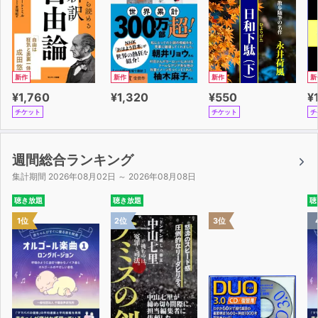
エピローグ ２強時代の到来
新作
新作
新作
新
¥1,760
¥1,320
¥550
¥
チケット
チケット
チ
週間総合ランキング
集計期間 2026年08月02日 ～ 2026年08月08日
聴き放題
聴き放題
聴
1位
2位
3位