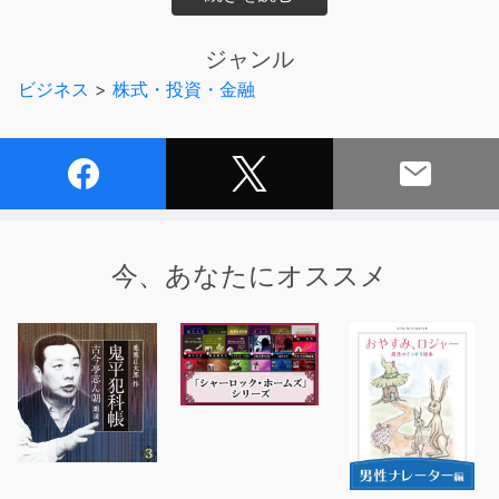
第一章 Tポイント誕生
ジャンル
60枚のポイントカード /電通マンのアドバイス/慎重論を
ビジネス
>
株式・投資・金融
ひっくり返せ/新日石の即断即決 /コンビニを獲得せ
よ/TSUTAYA不在
第二章 ポイント経済圏の黎明
初日はたった300人/「1業種1社」ルール/すかいらーく攻
略に丸4年/ポイント「倍付け」の大発明/マーケティング
革命
今、あなたにオススメ
第三章 巨大経済圏への難路
コンビニ王者の進攻/ローソン電撃離脱の衝撃/牛丼、家
電…決死の交渉/Ｔポイントを救ったファミマ
第四章 ポイント前夜
NECから超異例の転身/衛星放送参入の大博打/次代の寵児
たちの因縁