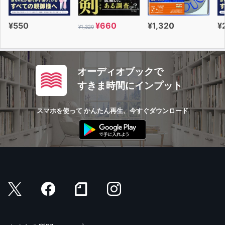
¥550
¥660
¥1,320
¥
¥1,320
オーディオブックで
すきま時間にインプット
スマホを使って かんたん再生、今すぐダウンロード