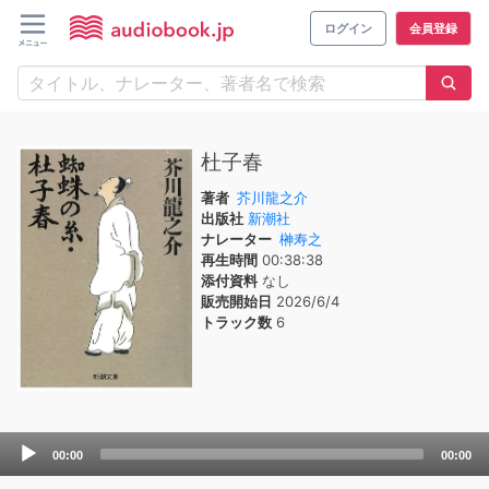
ログイン
会員登録
杜子春
著者
芥川龍之介
出版社
新潮社
ナレーター
榊寿之
再生時間
00:38:38
添付資料
なし
販売開始日
2026/6/4
トラック数
6
Audio
00:00
00:00
Player