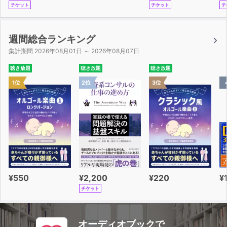
チケット
チケット
チ
週間総合ランキング
集計期間 2026年08月01日 ～ 2026年08月07日
聴き放題
聴き放題
聴き放題
1位
2位
3位
¥550
¥2,200
¥220
¥
チケット
オーディオブックで