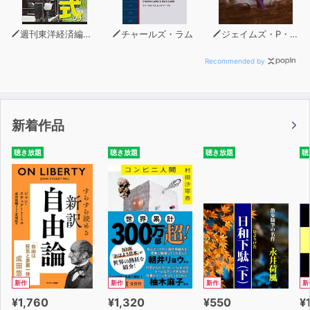
週刊東洋経済編集部
チャールズ・ラム
ジェイムズ・P・ホーガン
Recommended by
新着作品
聴き放題
聴き放題
聴き放題
聴
新作
新作
新作
新
¥1,760
¥1,320
¥550
¥