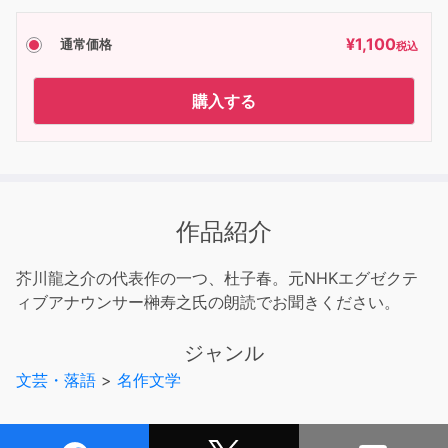
¥
1,100
通常価格
税込
購入する
作品紹介
芥川龍之介の代表作の一つ、杜子春。元NHKエグゼクテ
ィブアナウンサー榊寿之氏の朗読でお聞きください。
ジャンル
文芸・落語
>
名作文学