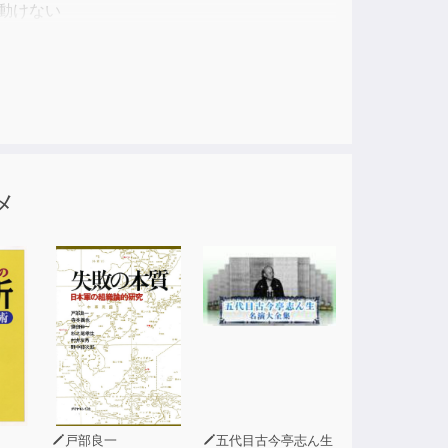
動けない
教えします。
オニアであるポジウィル株式会社の代表取締
いキャリア設計」の方法を解説します。
メ
分の判断軸を持てていない傾向にあります。
の具体的な方法をご紹介します。
戸部良一
五代目古今亭志ん生