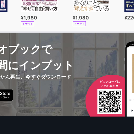
¥1,980
¥1,980
¥22
チケット
チケット
オブックで
間にインプット
んたん再生、今すぐダウンロード