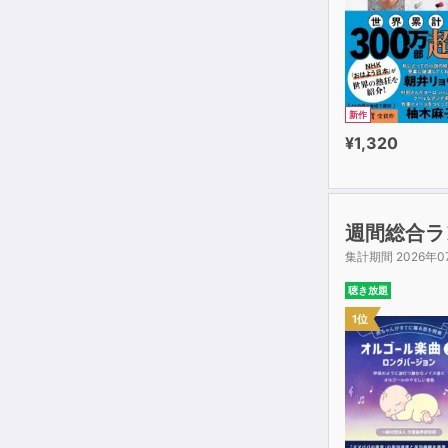
新作
¥1,320
週間総合ラ
集計期間 2026年0
聴き放題
1位