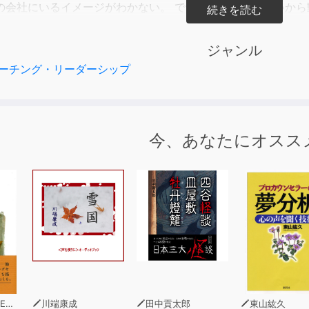
の会社にいるイメージがわかない。 でも、失敗したくないから
ヤモヤを抱えていませんか？
ジャンル
なあなたに「自分らしいキャリア」を見つけるための方法をお
ーチング・リーダーシップ
人以上のキャリア相談実績があり、キャリアコーチングのパイ
氏。具体的なワークや実践的なアドバイスを通じて「後悔しな
今、あなたにオスス
とがない」と悩む人の多くが、親や社会の価値観に縛られ、自
んな方々が自分の価値観や強みを再認識し、一歩踏み出すため
おすすめ】
でいいのか」と仕事やキャリアに悩んでいる方
観や強みを見つけたい方
リアチェンジを考えているが、一歩踏み出せない方
肢を整理し、自分の判断軸を作りたい方
後悔しないためのキャリア設計を学びたい方
れること】
クル
川端康成
田中貢太郎
東山紘久