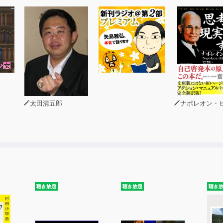
生の判断軸を形成する方法
みや価値観を再認識し、一歩踏み出す力
行動計画を立てる方法
く生きるためのヒント
太田清五郎
ナポレオン・
聴き放題
聴き放題
聴き