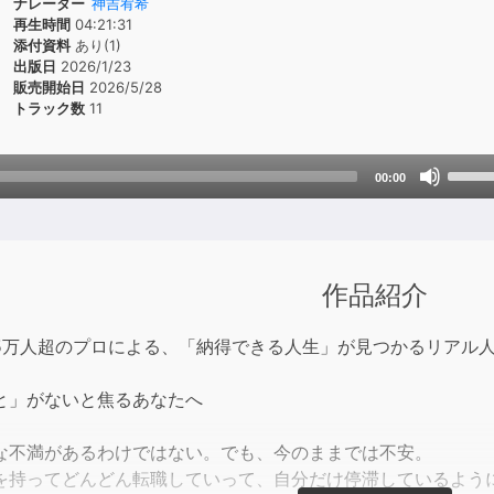
ナレーター
神吉宥希
再生時間
04:21:31
添付資料
あり(1)
出版日
2026/1/23
販売開始日
2026/5/28
トラック数
11
Use
00:00
Up/D
Arrow
keys
to
作品紹介
incre
or
5万人超のプロによる、「納得できる人生」が見つかるリアル
decre
volum
と」がないと焦るあなたへ
な不満があるわけではない。でも、今のままでは不安。
を持ってどんどん転職していって、自分だけ停滞しているよう