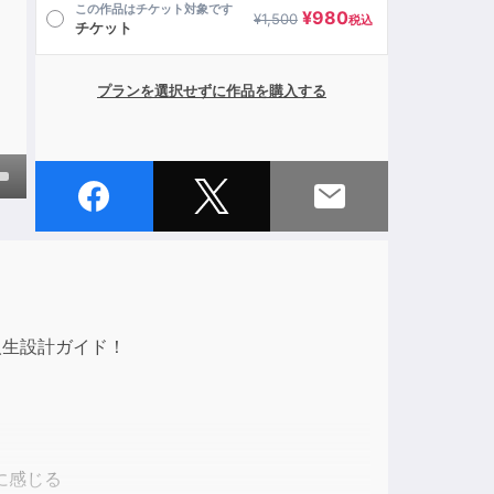
この作品はチケット対象です
¥
980
¥
1,500
税込
チケット
プランを選択せずに作品を購入する
own
ase
人生設計ガイド！
ase
e.
に感じる