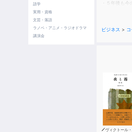
・５年後も今
語学
実用・資格
このようなモ
文芸・落語
本書は、そん
ラノベ・アニメ・ラジオドラマ
ビジネス
>
コ
講演会
著者は、5万
役・金井芽衣
「やりたいこ
本書では、そ
【こんな方に
・「このまま
・自分の価値
・転職やキャ
・人生の選択
・10年後に
【本書で得ら
ヴィクトール・E・フラン