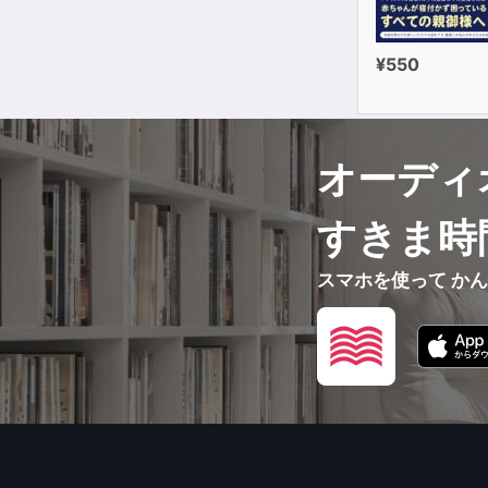
¥550
オーディ
すきま時
スマホを使って か