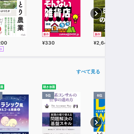
新作
新作
200
¥330
¥2,640
ト
すべて見る
放題
聴き放題
5位
6位