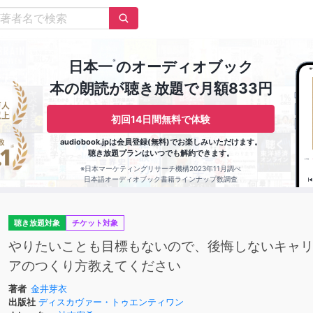
※
日本一
のオーディオブック
本の朗読が聴き放題で月額833円
初回14日間無料で体験
audiobook.jpは会員登録(無料)でお楽しみいただけます。
聴き放題プランはいつでも解約できます。
※日本マーケティングリサーチ機構2023年11月調べ
日本語オーディオブック書籍ラインナップ数調査
聴き放題対象
チケット対象
やりたいことも目標もないので、後悔しないキャ
アのつくり方教えてください
著者
金井芽衣
出版社
ディスカヴァー・トゥエンティワン