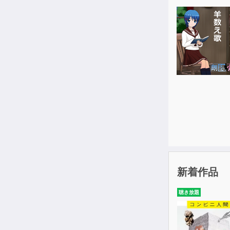
1. 自分の人
2. 自分の強
3. 具体的な
4. 自分らし
新着作品
聴き放題