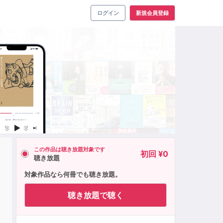
ログイン
新規会員登録
この作品は聴き放題対象です
初回 ¥0
聴き放題
リ
対象作品なら何冊でも聴き放題。
聴き放題で聴く