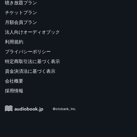
聴き放題プラン
チケットプラン
月額会員プラン
法人向けオーディオブック
利用規約
プライバシーポリシー
特定商取引法に基づく表示
資金決済法に基づく表示
会社概要
採用情報
©otobank, Inc.