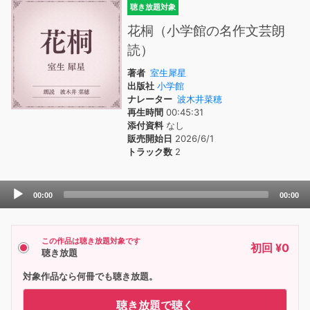
聴き放題対象
花桐（小学館の名作文芸朗
読）
著者
室生犀星
出版社
小学館
ナレーター
波木井菜穂
再生時間
00:45:31
添付資料
なし
販売開始日
2026/6/1
トラック数
2
Audio
00:00
00:00
Player
この作品は聴き放題対象です
初回 ¥0
聴き放題
対象作品なら何冊でも聴き放題。
聴き放題で聴く