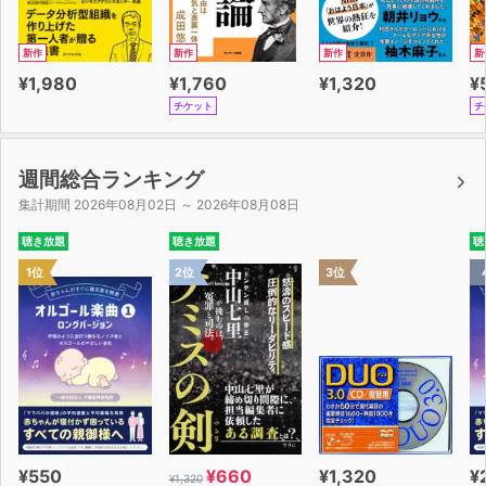
新作
新作
新作
新
¥1,980
¥1,760
¥1,320
¥
チケット
チ
週間総合ランキング
集計期間 2026年08月02日 ～ 2026年08月08日
聴き放題
聴き放題
聴
1位
2位
3位
¥550
¥660
¥1,320
¥
¥1,320