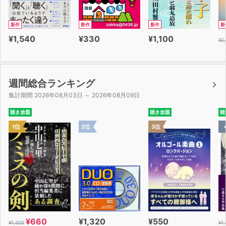
新作
新作
新作
新
¥1,540
¥330
¥1,100
¥2
週間総合ランキング
集計期間 2026年08月03日 ～ 2026年08月09日
聴き放題
聴き放題
聴
1位
2位
3位
¥660
¥1,320
¥550
¥1,320
¥1