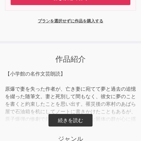
プランを選択せずに作品を購入する
作品紹介
【小学館の名作文芸朗読】
原爆で妻を失った作者が、亡き妻に宛てて夢と過去の追憶
を綴った随筆文。妻と死別して間もなく、彼女に夢のこと
を書くと約束したことを思い出す。罹災後の寒村のあばら
屋で石油箱を机にしてノートに書きかけたこともあるが、
原子爆弾の惨劇で目撃した無数の奇怪な屍体の群が心に揺
れ、どうしても筆が進まなかった。あれらは「死」ではな
い。慌しく無造作な死は果たして「死」と言えるのだろう
ジャンル