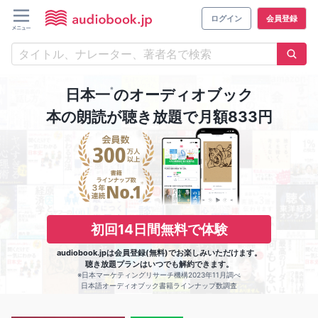
ログイン
会員登録
※
日本一
のオーディオブック
本の朗読が聴き放題で月額833円
初回14日間無料で体験
audiobook.jpは会員登録(無料)でお楽しみいただけます。
聴き放題プランはいつでも解約できます。
※日本マーケティングリサーチ機構2023年11月調べ
日本語オーディオブック書籍ラインナップ数調査