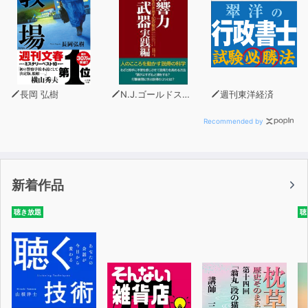
長岡 弘樹
N.J.ゴールドスタイン
週刊東洋経済
Recommended by
新着作品
聴き放題
聴