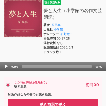
聴き放題対象
夢と人生（小学館の名作文芸
朗読）
著者
原民喜
出版社
小学館
ナレーター
石野竜三
再生時間
00:37:28
添付資料
なし
販売開始日
2026/6/1
トラック数
1
Audio
00:00
00:00
Player
この作品は聴き放題対象です
初回 ¥0
聴き放題
対象作品なら何冊でも聴き放題。
聴き放題で聴く