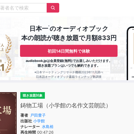
※
日本一
のオーディオブック
本の朗読が聴き放題で月額833円
初回14日間無料で体験
audiobook.jpは会員登録(無料)でお楽しみいただけます。
聴き放題プランはいつでも解約できます。
※日本マーケティングリサーチ機構2023年11月調べ
日本語オーディオブック書籍ラインナップ数調査
聴き放題対象
鋳物工場（小学館の名作文芸朗読）
著者
戸田豊子
出版社
小学館
ナレーター
水島裕
再生時間
00:47:26