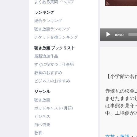
よくある質問・ヘルプ
ランキング
総合ランキング
聴き放題ランキング
Audio
00:00
チケット交換ランキング
Player
聴き放題 ブックリスト
最新追加作品
すぐに役立つ！仕事術
教養のおすすめ
【小学館の名
ビジネスのおすすめ
赤煉瓦の松金
ジャンル
ませたままの
聴き放題
は事態を見守
ポッドキャスト(月額)
中、工場側が
ビジネス
自己啓発
教養
文芸・落語
>