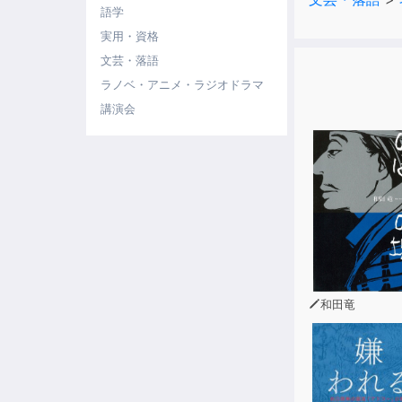
語学
実用・資格
文芸・落語
ラノベ・アニメ・ラジオドラマ
講演会
和田竜