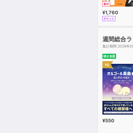
新作
¥1,760
チケット
週間総合ラ
集計期間 2026年0
聴き放題
1位
¥550