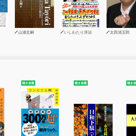
山浦玄嗣
いしわたり淳治
太田清五郎
聴き放題
聴き放題
聴き