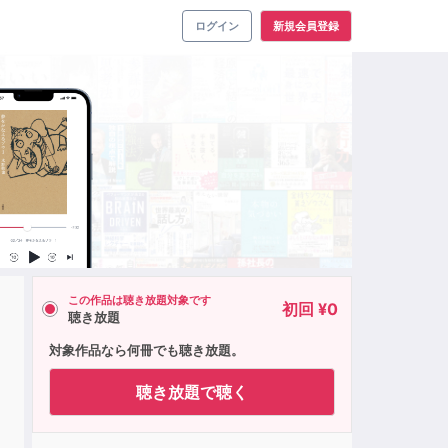
ログイン
新規会員登録
この作品は聴き放題対象です
初回 ¥0
聴き放題
対象作品なら何冊でも聴き放題。
聴き放題で聴く