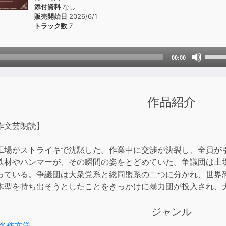
添付資料
なし
販売開始日
2026/6/1
トラック数
7
Use
00:00
Up/D
Arrow
keys
作品紹介
to
incre
or
作文芸朗読】
decre
volum
工場がストライキで沈黙した。作業中に交渉が決裂し、全員が
鉄材やハンマーが、その瞬間の姿をとどめていた。争議団は土
っている。争議団は大衆党系と総同盟系の二つに分かれ、世界
木型を持ち出そうとしたことをきっかけに暴力団が投入され、
ジャンル
名作文学