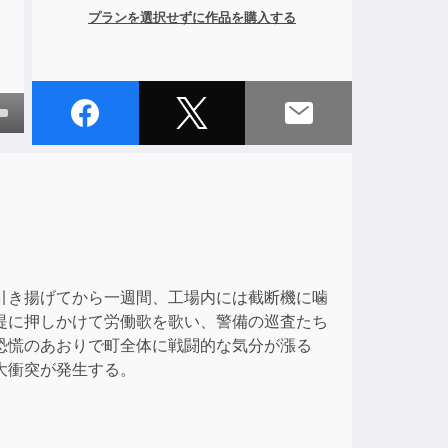
プランを選択せずに作品を購入する
own
ase
ase
e.
引き揚げてから一週間、工場内には截断機に噛
堤に押しかけて労働歌を歌い、警備の巡査たち
恐慌のあおりで町全体に戦闘的な気分が漲る
大衝突が発生する。