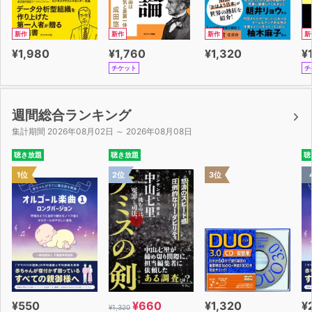
新作
新作
新作
新
¥1,980
¥1,760
¥1,320
¥
チケット
チ
週間総合ランキング
集計期間 2026年08月02日 ～ 2026年08月08日
聴き放題
聴き放題
聴
1位
2位
3位
¥550
¥660
¥1,320
¥
¥1,320