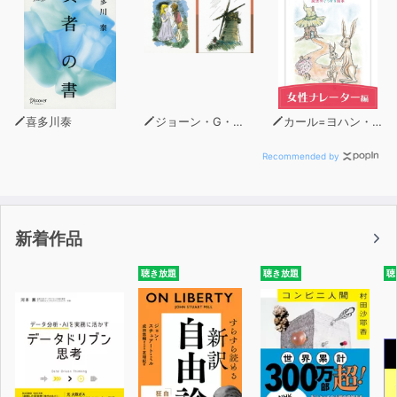
喜多川泰
ジョーン・G・ロビンソン
カール=ヨハン・エリーン
Recommended by
新着作品
聴き放題
聴き放題
聴