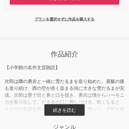
プランを選択せずに作品を購入する
作品紹介
【小学館の名作文芸朗読】
次郎は隣の勇吉と一緒に雪だるまを造り始めた。昼飯の後
も造り続け、西の空が赤く染まる頃に大きな雪だるまが完
成。次郎は墨で目と鼻と口を描き、勇吉は懐からハーモニ
カを取り出して、だるまの口に押しつける。暗くなると、
その日の名残を惜しみながら二人は家に帰った。夕飯を食
べると、次郎はいつの間にかぐっすりと眠る。夜中におば
あさんに起こされ、小便から戻ってくると、圃の方で、誰
ジャンル