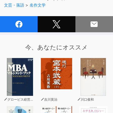
かがハーモニカを吹いている。今頃、誰だろうか･･･。
文芸・落語
>
名作文学
今、あなたにオススメ
グロービス経営大学院
吉川英治
川口俊和