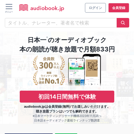
ログイン
会員登録
※
日本一
のオーディオブック
本の朗読が聴き放題で月額833円
初回14日間無料で体験
audiobook.jpは会員登録(無料)でお楽しみいただけます。
聴き放題プランはいつでも解約できます。
※日本マーケティングリサーチ機構2023年11月調べ
日本語オーディオブック書籍ラインナップ数調査