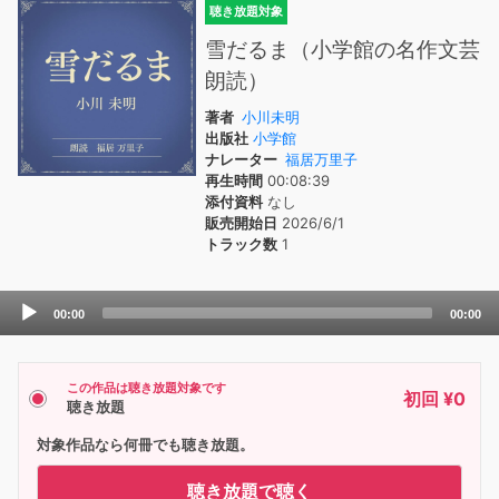
聴き放題対象
雪だるま（小学館の名作文芸
朗読）
著者
小川未明
出版社
小学館
ナレーター
福居万里子
再生時間
00:08:39
添付資料
なし
販売開始日
2026/6/1
トラック数
1
Audio
00:00
00:00
Player
この作品は聴き放題対象です
初回 ¥0
聴き放題
対象作品なら何冊でも聴き放題。
聴き放題で聴く