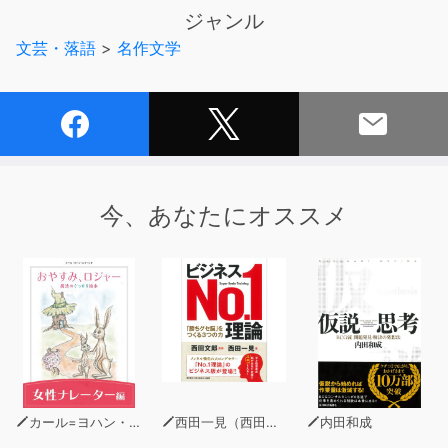
与えることが問題だ。それ故、女性として生きるべき心を
ジャンル
無にするあらゆる境遇は、改善していかねばならない。
文芸・落語
>
名作文学
今、あなたにオススメ
カール=ヨハン・エリーン
西田一見（西田文郎 監修）
内田和成