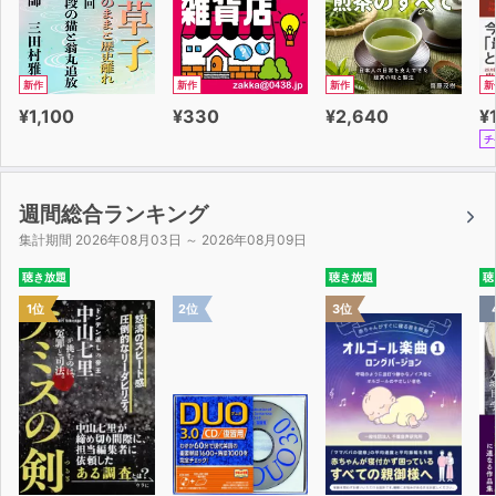
新作
新作
新作
新
¥1,100
¥330
¥2,640
¥
チ
週間総合ランキング
集計期間 2026年08月03日 ～ 2026年08月09日
聴き放題
聴き放題
聴
1位
2位
3位