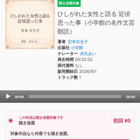
聴き放題対象
ひしがれた女性と語る 近頃
思った事（小学館の名作文芸
朗読）
著者
宮本百合子
出版社
小学館
ナレーター
持丸あい
再生時間
00:22:02
添付資料
なし
販売開始日
2026/6/1
トラック数
1
Audio
00:00
00:00
Player
この作品は聴き放題対象です
初回 ¥0
聴き放題
対象作品なら何冊でも聴き放題。