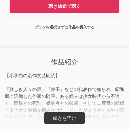
聴き放題で聴く
プランを選択せずに作品を購入する
作品紹介
【小学館の名作文芸朗読】
『貧しき人々の群』『伸子』などの代表作で知られ、昭和
期に活動した作家の随筆。ある婦人は少女時代から不運
で、両親との死別、婚約者との破局、そして二度目の結婚
でようやく幸福を掴みかけた。ところがようやく人生が実
ろうとした時、良人の予想外の死で、万事が動揺と不安へ
と逆転してしまう。境遇の善悪、幸不幸は、人格に影響を