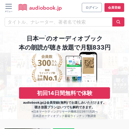
ログイン
会員登録
※
日本一
のオーディオブック
本の朗読が聴き放題で月額833円
初回14日間無料で体験
audiobook.jpは会員登録(無料)でお楽しみいただけます。
聴き放題プランはいつでも解約できます。
※日本マーケティングリサーチ機構2023年11月調べ
日本語オーディオブック書籍ラインナップ数調査