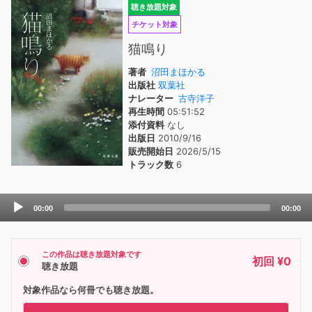
聴き放題対象
チケット対象
猫鳴り
著者
沼田まほかる
出版社
双葉社
ナレーター
古寺洋子
再生時間
05:51:52
添付資料
なし
出版日
2010/9/16
販売開始日
2026/5/15
トラック数
6
Audio
00:00
00:00
Player
この作品は聴き放題対象です
初回 ¥0
聴き放題
対象作品なら何冊でも聴き放題。