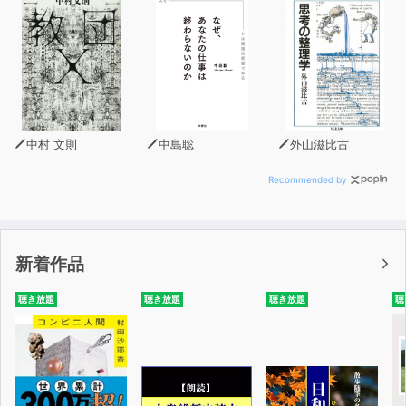
中村 文則
中島聡
外山滋比古
Recommended by
新着作品
聴き放題
聴き放題
聴き放題
聴