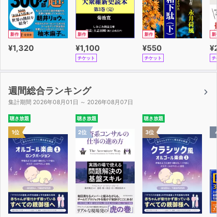
新作
新作
新作
新
¥1,320
¥1,100
¥550
¥
チケット
チケット
チ
週間総合ランキング
集計期間 2026年08月01日 ～ 2026年08月07日
聴き放題
聴き放題
聴き放題
1位
2位
3位