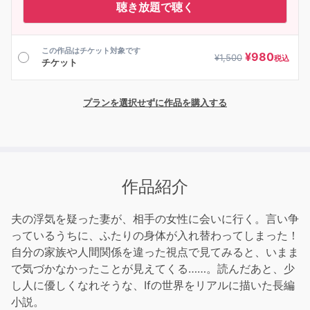
聴き放題で聴く
この作品はチケット対象です
¥
980
¥
1,500
税込
チケット
プランを選択せずに作品を購入する
作品紹介
夫の浮気を疑った妻が、相手の女性に会いに行く。言い争
っているうちに、ふたりの身体が入れ替わってしまった！
自分の家族や人間関係を違った視点で見てみると、いまま
で気づかなかったことが見えてくる……。読んだあと、少
し人に優しくなれそうな、Ifの世界をリアルに描いた長編
小説。