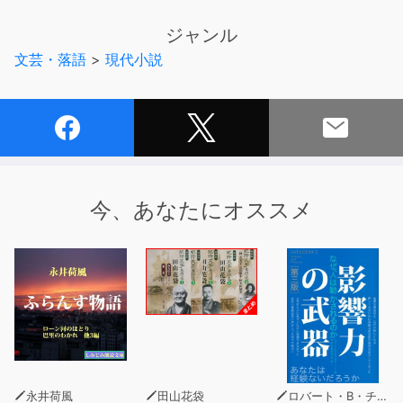
ジャンル
文芸・落語
>
現代小説
今、あなたにオススメ
永井荷風
田山花袋
ロバート・B・チャルディーニ