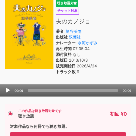
聴き放題対象
チケット対象
夫のカノジョ
著者
垣谷美雨
出版社
双葉社
ナレーター
水河かずみ
再生時間
07:35:04
添付資料
なし
出版日
2013/10/3
販売開始日
2026/4/24
トラック数
9
Audio
00:00
00:00
Player
この作品は聴き放題対象です
初回 ¥0
聴き放題
対象作品なら何冊でも聴き放題。