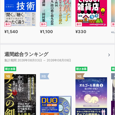
新作
新作
新作
新
¥1,540
¥1,100
¥330
¥2
週間総合ランキング
集計期間 2026年08月03日 ～ 2026年08月09日
聴き放題
聴き放題
聴
1位
2位
3位