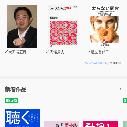
太田清五郎
馬場康夫
足立香代子
Recommended by
新着作品
聴き放題
聴