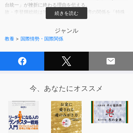
台統一」が挫折に終わる理由を伝える。
故・李登輝総統は1990年代、中国と台湾の関係を「特殊
な国と国の関係」とする「二国論」を打ち出した。台湾の
憲法改正以来、中台関係は国家と国家の関係として位置付
ジャンル
けられる、という認識だ。すなわち「一つの中央政府と一
教養
>
国際情勢・国際関係
つの地方政府」という「一つの中国」の内部関係ではな
い、と。李登輝は当時、過激な独立主義者として中国から
囂々たる非難を浴びた。
しかし2020年代の今、台湾人にとって上記の見方はもは
や自然なものとなっている。
2016年からの6年間、蔡英文政権のあいだに浸透した概念
「天然独立」（今さら独立を主張しなくても、すでに独立
今、あなたにオススメ
している状態）がまさにそれである。中国と異なる「対等
な主権国家・台湾」のかたちは、台湾総統選挙の結果によ
って動かし難いものになるだろう。
ロシア・ウクライナ戦争やアメリカの情勢、台湾国内で広
がる「疑米論」の行方ほか、壮大な時間と地政学的スケー
ルで描く渾身の台湾論。