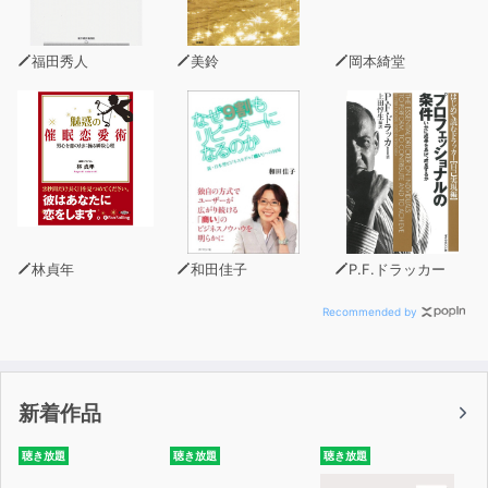
序章 台湾のコロナ対策はなぜ成功したのか
第1章 台湾民主化という「奇跡」
福田秀人
美鈴
岡本綺堂
第2章 民進党政権が定着させた「台湾アイデンティティ」
第3章 蔡英文政権の変貌
第4章 2024年の総統選挙と台湾の未来
第5章 習近平「一つの中国」の失敗
林貞年
和田佳子
P.F.ドラッカー
Recommended by
新着作品
聴き放題
聴き放題
聴き放題