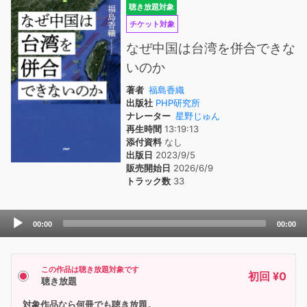
聴き放題対象
チケット対象
なぜ中国は台湾を併合できな
いのか
著者
福島香織
出版社
PHP研究所
ナレーター
星野じゅん
再生時間
13:19:13
添付資料
なし
出版日
2023/9/5
販売開始日
2026/6/9
トラック数
33
Audio
00:00
00:00
Player
この作品は聴き放題対象です
初回 ¥0
聴き放題
対象作品なら何冊でも聴き放題。