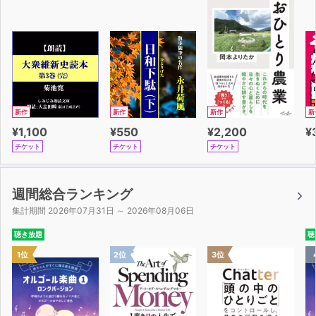
新作
新作
新作
新
¥1,100
¥550
¥2,200
¥
チケット
チケット
チケット
週間総合ランキング
集計期間 2026年07月31日 ～ 2026年08月06日
聴き放題
聴
1位
2位
3位