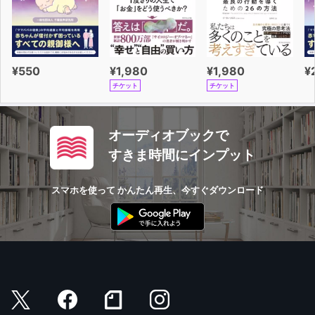
¥550
¥1,980
¥1,980
¥
チケット
チケット
オーディオブックで
すきま時間にインプット
スマホを使って かんたん再生、今すぐダウンロード