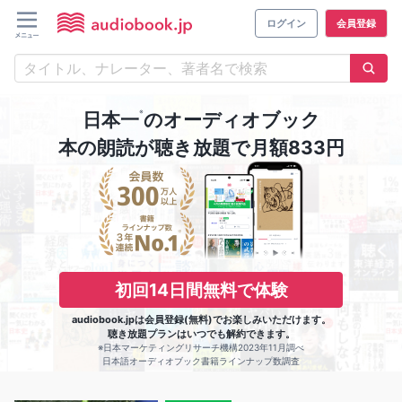
ログイン
会員登録
※
日本一
のオーディオブック
本の朗読が聴き放題で月額833円
初回14日間無料で体験
audiobook.jpは会員登録(無料)でお楽しみいただけます。
聴き放題プランはいつでも解約できます。
※日本マーケティングリサーチ機構2023年11月調べ
日本語オーディオブック書籍ラインナップ数調査