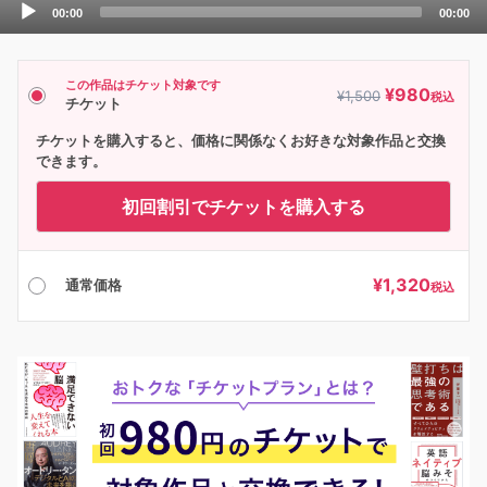
Audio
00:00
00:00
Player
この作品はチケット対象です
¥
980
¥
1,500
税込
チケット
チケットを購入すると、価格に関係なくお好きな対象作品と交換
できます。
初回割引でチケットを購入する
¥
1,320
通常価格
税込