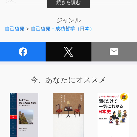
ンへ。
アメリカ在住35年、カリフォルニア州立大学院で心理学
を学び、ロス・パドレス国立森林公園内のコミュニティで
ジャンル
暮らす著者が明かす「最先端の休養法」。
自己啓発
>
自己啓発・成功哲学（日本）
本書では、グーグルをはじめ名だたる世界企業のテックワ
ーカーやビジネスエリートたちが実践する休息法・休養法
を取材・レポート。体験談や最新の文献を引用しながら、
自然に身を置くだけで成果を出せるようになる休み方を詳
細に紹介する。「会議の前に森林を眺める」「裸足で土の
上を歩く」「2分間でできる瞑想」など、どんな立場の人
もすぐに取り入れられるメソッドが満載。
今、あなたにオススメ
＜本書の内容＞
第1章 究極の問い 「イキガイ」を持って働けているか？
第2章 新事実！ ビジネスエリートが休日にやっているこ
と
第3章 いますぐできる！ 忙しいビジネスパーソンのため
の「デジタルデトックス」
第4章 「直感力」を磨け！ 瞑想、マインドフルネスを日