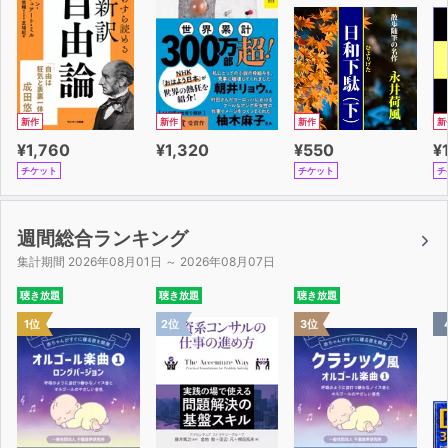
新作
新作
新作
新
¥1,760
¥1,320
¥550
¥
チケット
チケット
チ
週間総合ランキング
集計期間 2026年08月01日 ～ 2026年08月07日
聴き放題
聴き放題
聴き放題
1位
2位
3位