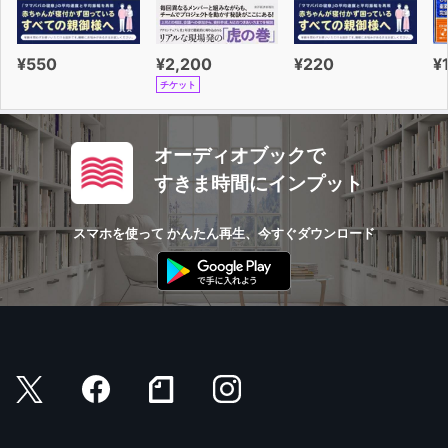
¥550
¥2,200
¥220
¥
チケット
オーディオブックで
すきま時間にインプット
スマホを使って かんたん再生、今すぐダウンロード