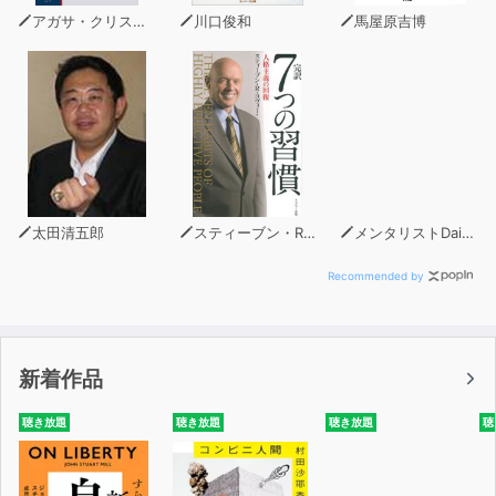
常に取り入れる
アガサ・クリスティー
川口俊和
馬屋原吉博
第5章 科学的に正しい！ 活力とアイデアが湧いてくる
「自然での過ごし方」
終章 月曜日が待ち遠しい！ 自然にかえりパワーみな
ぎる「小さな習慣52」
太田清五郎
スティーブン・R・コヴィー
メンタリストDaiGo
Recommended by
新着作品
聴き放題
聴き放題
聴き放題
聴