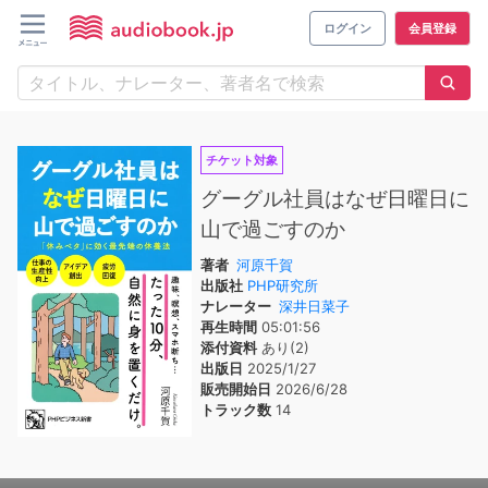
ログイン
会員登録
チケット対象
グーグル社員はなぜ日曜日に
山で過ごすのか
著者
河原千賀
出版社
PHP研究所
ナレーター
深井日菜子
再生時間
05:01:56
添付資料
あり(2)
出版日
2025/1/27
販売開始日
2026/6/28
トラック数
14