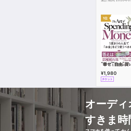
1位
¥1,980
チケット
オーディ
すきま時
スマホを使って か