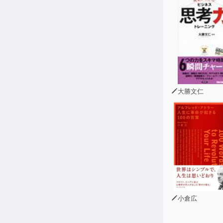
大勝文仁
小倉広