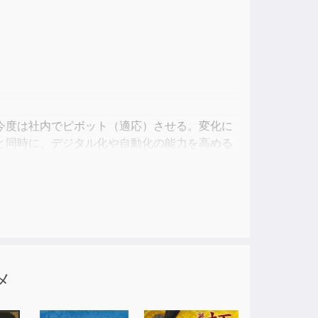
ase
ase
e.
今度は社内でピボット（適応）させる。変化に
と同時に、デジタル化や自動化の能力を高める
「最強のサプライチェーン」を作り上げること
メ