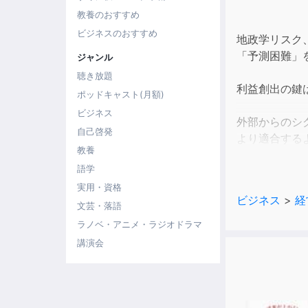
教養のおすすめ
ビジネスのおすすめ
地政学リスク
「予測困難」
ジャンル
聴き放題
利益創出の鍵
ポッドキャスト(月額)
ビジネス
外部からのシ
自己啓発
より適合する
教養
ことで適応ス
語学
はここから始
実用・資格
ビジネス
>
経
文芸・落語
ラノベ・アニメ・ラジオドラマ
講演会