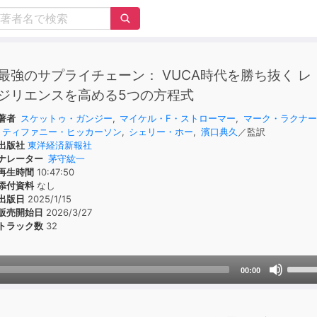
最強のサプライチェーン： VUCA時代を勝ち抜く レ
ジリエンスを高める5つの方程式
著者
スケットゥ・ガンジー
,
マイケル・F・ストローマー
,
マーク・ラクナー
ティファニー・ヒッカーソン
,
シェリー・ホー
,
濱口典久
／監訳
出版社
東洋経済新報社
ナレーター
茅守紘一
再生時間
10:47:50
添付資料
なし
出版日
2025/1/15
販売開始日
2026/3/27
トラック数
32
Use
00:00
Up/D
Arrow
keys