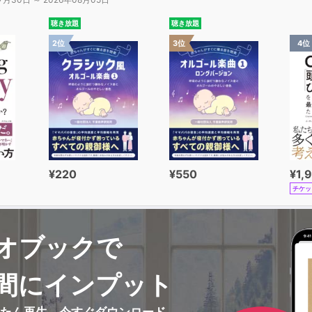
聴き放題
聴き放題
2位
3位
4位
¥220
¥550
¥1,
チケッ
オブックで
間にインプット
んたん再生、今すぐダウンロード