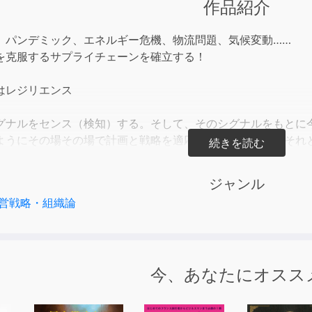
作品紹介
to
incre
、パンデミック、エネルギー危機、物流問題、気候変動……
or
を克服するサプライチェーンを確立する！
decre
volum
はレジリエンス
グナルをセンス（検知）する。そして、そのシグナルをもとに
ようにその場その場で計画と戦略を適応させるのである。それ
ピードと効率の向上が図れる。混乱に負けずに利益を創出する
まる。
ジャンル
営戦略・組織論
今、あなたにオスス