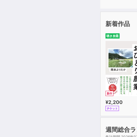
新着作品
聴き放題
新作
¥2,200
チケット
週間総合ラ
集計期間 2026年0