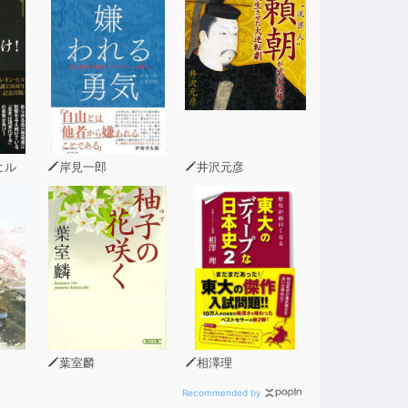
ヒル
岸見一郎
井沢元彦
葉室麟
相澤理
Recommended by