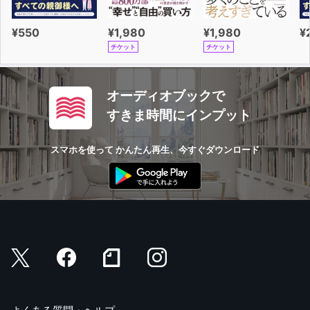
¥550
¥1,980
¥1,980
¥
チケット
チケット
オーディオブックで
すきま時間にインプット
スマホを使って かんたん再生、今すぐダウンロード