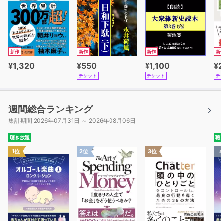
新作
新作
新作
新
¥1,320
¥550
¥1,100
¥
チケット
チケット
チ
週間総合ランキング
集計期間 2026年07月31日 ～ 2026年08月06日
聴き放題
聴
1位
2位
3位