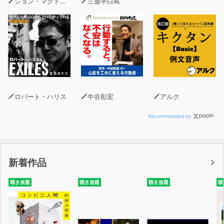
ジョン・マクドナルド
三遊亭白鳥
ロバート・ハリス
中谷彰宏
アルク
Recommended by
新着作品
聴き放題
聴き放題
聴き放題
聴