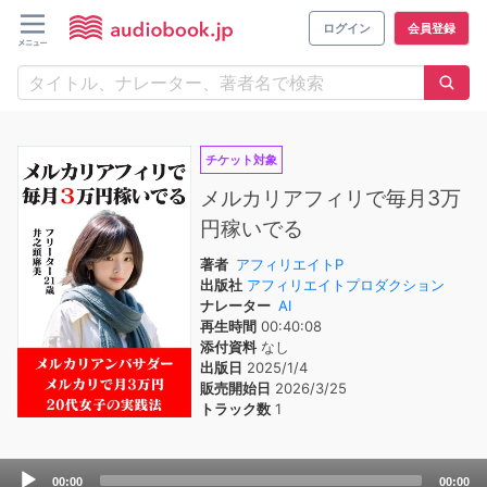
ログイン
会員登録
チケット対象
メルカリアフィリで毎月3万
円稼いでる
著者
アフィリエイトP
出版社
アフィリエイトプロダクション
ナレーター
AI
再生時間
00:40:08
添付資料
なし
出版日
2025/1/4
販売開始日
2026/3/25
トラック数
1
Audio
00:00
00:00