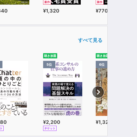
新作
新作
640
¥1,320
¥770
すべて見る
聴き放題
聴き放題
5位
6位
980
¥2,200
¥1,320
ト
チケット