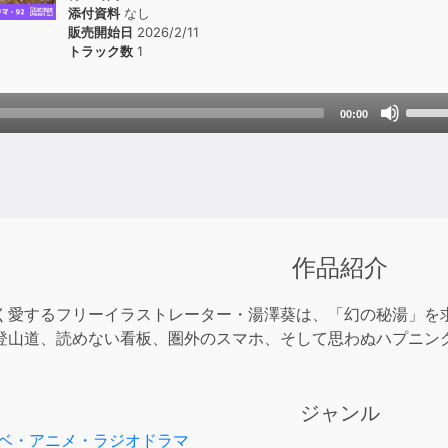
添付資料
なし
販売開始日
2026/2/11
トラック数
1
Use
00:00
Up/D
Arrow
keys
to
incre
or
作品紹介
decre
volum
く愛するフリーイラストレーター・湯澤葵は、「幻の秘湯」を
登山道、読めない看板、圏外のスマホ、そして思わぬハプニン
ジャンル
ベ・アニメ・ラジオドラマ