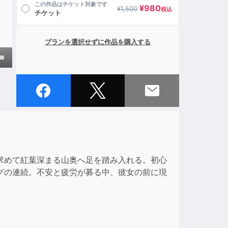
この作品はチケット対象です
¥
980
¥
1,500
税込
チケット
プランを選択せずに作品を購入する
own
ase
ase
e.
求めて紅葉深まる山奥へ足を踏み入れる。初心
グの連続。不安と疲労が募る中、彼女の前に現