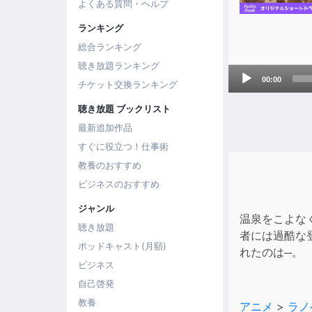
よくある質問・ヘルプ
ランキング
総合ランキング
聴き放題ランキング
Audio
00:00
チケット交換ランキング
Player
聴き放題 ブックリスト
最新追加作品
すぐに役立つ！仕事術
教養のおすすめ
ビジネスのおすすめ
ジャンル
温泉をこよな
聴き放題
者には過酷な
ポッドキャスト(月額)
れたのは─。
ビジネス
自己啓発
教養
アニメ
>
ラノ