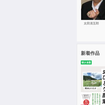
太田清五郎
新着作品
聴き放題