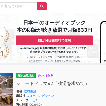
※
日本一
のオーディオブック
本の朗読が聴き放題で月額833円
初回14日間無料で体験
audiobook.jpは会員登録(無料)でお楽しみいただけます。
聴き放題プランはいつでも解約できます。
※日本マーケティングリサーチ機構2023年11月調べ
日本語オーディオブック書籍ラインナップ数調査
聴き放題対象
チケット対象
ショートドラマ92「秘湯を求めて」
著者
結城重治
出版社
スターマンビジョン
ナレーター
かい
再生時間
00:04:24