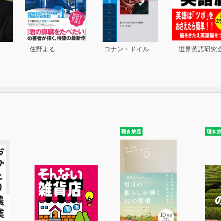
住野よる
コナン・ドイル
世界英語研究
聴き放題
聴き