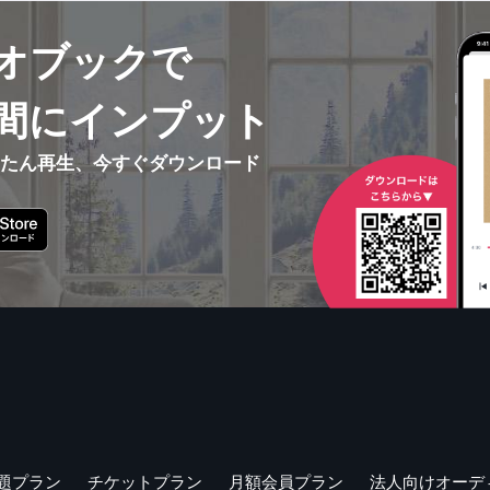
オブックで
間にインプット
んたん再生、今すぐダウンロード
題プラン
チケットプラン
月額会員プラン
法人向けオーデ