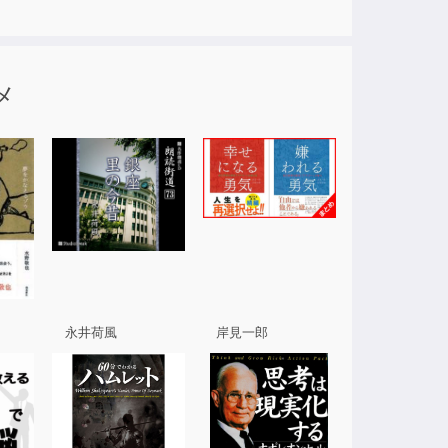
メ
永井荷風
岸見一郎