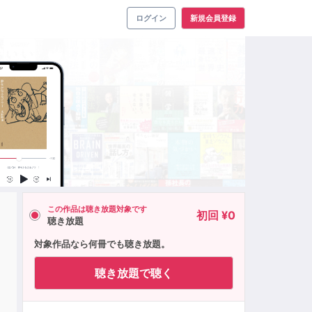
ログイン
新規会員登録
この作品は聴き放題対象です
初回 ¥0
聴き放題
対象作品なら何冊でも聴き放題。
聴き放題で聴く